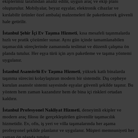
ekiplerimiz tarafından analiz edilir, uygun araç ve ekip planı
oluşturulur. Mobilyalar, beyaz eşyalar, elektronik cihazlar ve
kırılabilir ürünler özel ambalaj malzemeleri ile paketlenerek güvenli
hale getirilir.
İstanbul Şehir İçi Ev Taşıma Hizmeti
, kısa mesafeli taşınmalarda
hızlı ve pratik çözümler sunar. Aynı gün içinde tamamlanabilen
taşımacılık süreçlerinde zamanında teslimat ve düzenli çalışma ön
planda tutulur. Her eşya türü için ayrı paketleme ve taşıma yöntemi
uygulanır.
İstanbul Asansörlü Ev Taşıma Hizmeti
, yüksek katlı binalarda
taşınma sürecini kolaylaştıran modern bir sistemdir. Dış cepheye
kurulan asansör sistemi sayesinde eşyalar güvenli şekilde taşınır. Bu
yöntem hem zaman kazandırır hem de bina içi riskleri ortadan
kaldırır.
İstanbul Profesyonel Nakliyat Hizmeti
, deneyimli ekipler ve
modern araç filosu ile gerçekleştirilen güvenilir taşımacılık
hizmetidir. Ev, ofis, iş yeri ve villa taşımalarında her aşama
profesyonel şekilde planlanır ve uygulanır. Müşteri memnuniyeti her
zaman ön planda tutulur.