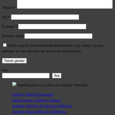
Yorum
*
Ad
*
E-posta
*
İnternet sitesi
Daha sonraki yorumlarımda kullanılması için adım, e-posta
adresim ve site adresim bu tarayıcıya kaydedilsin.
Ara
Ara
Şehiriçi Nakliye Firmaları
Fatih Aksaray Nakliye Firması
Sefaköy Şehiriçi Evden Eve Nakliyat
Avrupa Yakası Şehir İçi Nakliyeci