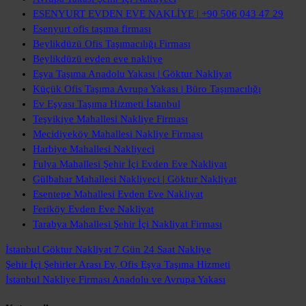
ESENYURT EVDEN EVE NAKLİYE | +90 506 043 47 29
Esenyurt ofis taşıma firması
Beylikdüzü Ofis Taşımacılığı Firması
Beylikdüzü evden eve nakliye
Eşya Taşıma Anadolu Yakası | Göktur Nakliyat
Küçük Ofis Taşıma Avrupa Yakası | Büro Taşımacılığı
Ev Eşyası Taşıma Hizmeti İstanbul
Teşvikiye Mahallesi Nakliye Firması
Mecidiyeköy Mahallesi Nakliye Firması
Harbiye Mahallesi Nakliyeci
Fulya Mahallesi Şehir İçi Evden Eve Nakliyat
Gülbahar Mahallesi Nakliyeci | Göktur Nakliyat
Esentepe Mahallesi Evden Eve Nakliyat
Feriköy Evden Eve Nakliyat
Tarabya Mahallesi Şehir İçi Nakliyat Firması
İstanbul Göktur Nakliyat
7 Gün 24 Saat Nakliye
Şehir İçi Şehirler Arası
Ev, Ofis Eşya Taşıma Hizmeti
İstanbul Nakliye Firması
Anadolu ve Avrupa Yakası