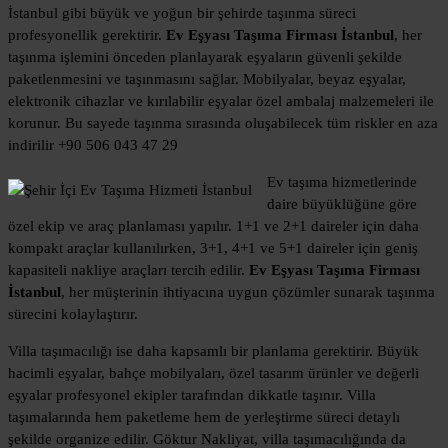
İstanbul gibi büyük ve yoğun bir şehirde taşınma süreci
profesyonellik gerektirir.
Ev Eşyası Taşıma Firması İstanbul
, her
taşınma işlemini önceden planlayarak eşyaların güvenli şekilde
paketlenmesini ve taşınmasını sağlar. Mobilyalar, beyaz eşyalar,
elektronik cihazlar ve kırılabilir eşyalar özel ambalaj malzemeleri ile
korunur. Bu sayede taşınma sırasında oluşabilecek tüm riskler en aza
indirilir +90 506 043 47 29
Ev taşıma hizmetlerinde
daire büyüklüğüne göre
özel ekip ve araç planlaması yapılır. 1+1 ve 2+1 daireler için daha
kompakt araçlar kullanılırken, 3+1, 4+1 ve 5+1 daireler için geniş
kapasiteli nakliye araçları tercih edilir.
Ev Eşyası Taşıma Firması
İstanbul
, her müşterinin ihtiyacına uygun çözümler sunarak taşınma
sürecini kolaylaştırır.
Villa taşımacılığı ise daha kapsamlı bir planlama gerektirir. Büyük
hacimli eşyalar, bahçe mobilyaları, özel tasarım ürünler ve değerli
eşyalar profesyonel ekipler tarafından dikkatle taşınır. Villa
taşımalarında hem paketleme hem de yerleştirme süreci detaylı
şekilde organize edilir. Göktur Nakliyat, villa taşımacılığında da