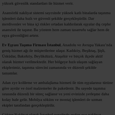
yüksek güvenlik standartları ile hizmet verir.
Asansörlü nakliyat sistemi sayesinde yüksek katlı binalarda taşınma
işlemleri daha hızlı ve güvenli şekilde gerçekleştirilir. Dar
merdivenler ve bina içi riskler ortadan kaldırılarak eşyalar dış cephe
asansörü ile taşınır. Bu yöntem hem zaman tasarrufu sağlar hem de
eşya güvenliğini artırır.
Ev Eşyası Taşıma Firması İstanbul
, Anadolu ve Avrupa Yakası’nda
geniş hizmet ağı ile müşterilerine ulaşır. Kadıköy, Beşiktaş, Şişli,
Üsküdar, Bakırköy, Beylikdüzü, Ataşehir ve birçok ilçede aktif
olarak hizmet verilmektedir. Her bölgeye hızlı ulaşım sağlayan
ekiplerimiz, taşınma sürecini zamanında ve düzenli şekilde
tamamlar.
Adan zye kolileme ve ambalajlama hizmeti ile tüm eşyalarınız türüne
göre ayrılır ve özel malzemeler ile paketlenir. Bu sayede taşınma
sırasında düzenli bir süreç sağlanır ve yeni evinizde yerleşme daha
kolay hale gelir. Mobilya söküm ve montaj işlemleri de uzman
ekipler tarafından gerçekleştirilir.
Göktur Nakliyat olarak İstanbul genelinde evden eve nakliyat