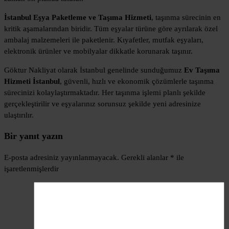
İstanbul Eşya Paketleme ve Taşıma Hizmeti
, taşınma sürecinin en
kritik aşamalarından biridir. Tüm eşyalar türüne göre ayrılarak özel
ambalaj malzemeleri ile paketlenir. Kıyafetler, mutfak eşyaları,
elektronik ürünler ve mobilyalar dikkatle korunarak taşınır.
Göktur Nakliyat olarak İstanbul genelinde sunduğumuz
Ev Taşıma
Hizmeti İstanbul
, güvenli, hızlı ve ekonomik çözümlerle taşınma
sürecinizi kolaylaştırmaktadır. Her taşınma işlemi planlı şekilde
gerçekleştirilir ve eşyalarınız sorunsuz şekilde yeni adresinize
ulaştırılır.
Bir yanıt yazın
E-posta adresiniz yayınlanmayacak.
Gerekli alanlar
*
ile
işaretlenmişlerdir