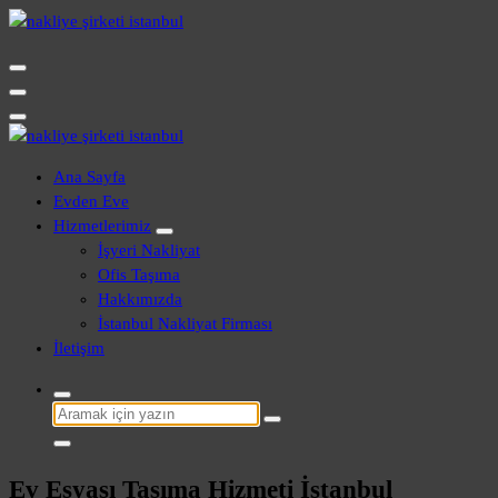
İçeriğe
geç
Evden Eve - İşyeri Ofis Nakliye İstanbul
Evden Eve - İşyeri Ofis Nakliye İstanbul
Ana Sayfa
Evden Eve
Hizmetlerimiz
İşyeri Nakliyat
Ofis Taşıma
Hakkımızda
İstanbul Nakliyat Firması
İletişim
Şunu
ara:
Ev Eşyası Taşıma Hizmeti İstanbul