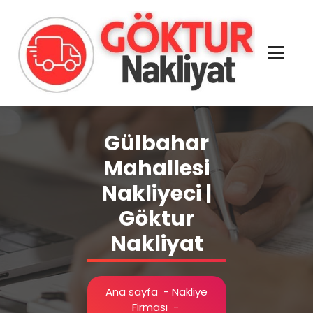
İçeriğe
geç
Evden Eve - İşyeri Ofis Nakliye İstanbul
Gülbahar
Mahallesi
Nakliyeci |
Göktur
Nakliyat
Ana sayfa
-
Nakliye
Firması
-