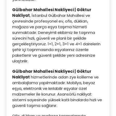
Gülbahar Mahallesi Nakliyeci | Göktur
Nakliyat
, İstanbul Gülbahar Mahallesi ve
çevresinde profesyonel ev, ofis, dükkan,
mağaza ve parça eşya taşıma hizmeti
sunmaktadır. Deneyimli ekibimiz ile taşınma
sürecini hızlı, güvenli ve planlı bir şekilde
gerçekleştiriyoruz. 1+1, 2+1, 3+1 ve 4+1 dairelerin
şehir içi taşınmasında eşyalarınız özenle
paketlenir ve güvenli şekilde yeni adresinize
ulaştırılır.
Gülbahar Mahallesi Nakliyeci | Göktur
Nakliyat
hizmetlerinde adan zye kolileme ve
ambalajlama yapılmaktadır. Mobilya, beyaz
eşya, elektronik ve kırılabilir eşyalar özel
malzemeler ile korunur. Asansörlü nakliyat
sistemi sayesinde yüksek katlı binalarda hızlı ve
güvenli taşıma sağlanır.
Ofis, dükkan ve mağaza taşımalarında