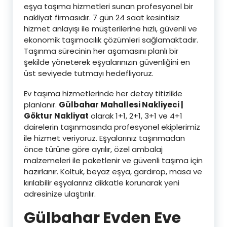
eşya taşıma hizmetleri sunan profesyonel bir
nakliyat firmasıdır. 7 gün 24 saat kesintisiz
hizmet anlayışı ile müşterilerine hızlı, güvenli ve
ekonomik taşımacılık çözümleri sağlamaktadır.
Taşınma sürecinin her aşamasını planlı bir
şekilde yöneterek eşyalarınızın güvenliğini en
üst seviyede tutmayı hedefliyoruz.
Ev taşıma hizmetlerinde her detay titizlikle
planlanır.
Gülbahar Mahallesi Nakliyeci |
Göktur Nakliyat
olarak 1+1, 2+1, 3+1 ve 4+1
dairelerin taşınmasında profesyonel ekiplerimiz
ile hizmet veriyoruz. Eşyalarınız taşınmadan
önce türüne göre ayrılır, özel ambalaj
malzemeleri ile paketlenir ve güvenli taşıma için
hazırlanır. Koltuk, beyaz eşya, gardırop, masa ve
kırılabilir eşyalarınız dikkatle korunarak yeni
adresinize ulaştırılır.
Gülbahar
Evden Eve