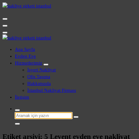
İçeriğe
geç
Evden Eve - İşyeri Ofis Nakliye İstanbul
Evden Eve - İşyeri Ofis Nakliye İstanbul
Ana Sayfa
Evden Eve
Hizmetlerimiz
İşyeri Nakliyat
Ofis Taşıma
Hakkımızda
İstanbul Nakliyat Firması
İletişim
Şunu
ara:
Etiket arşivi: 5 Levent evden eve nakliyat