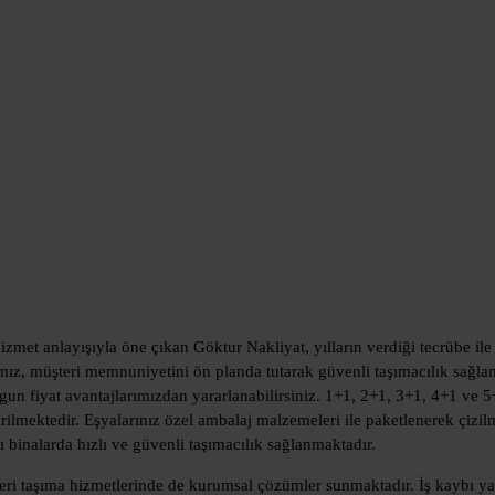
hizmet anlayışıyla öne çıkan Göktur Nakliyat, yılların verdiği tecrübe ile
mız, müşteri memnuniyetini ön planda tutarak güvenli taşımacılık sağl
uygun fiyat avantajlarımızdan yararlanabilirsiniz. 1+1, 2+1, 3+1, 4+1 ve 5
rilmektedir. Eşyalarınız özel ambalaj malzemeleri ile paketlenerek çizil
 binalarda hızlı ve güvenli taşımacılık sağlanmaktadır.
yeri taşıma hizmetlerinde de kurumsal çözümler sunmaktadır. İş kaybı y