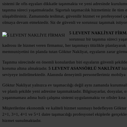
sistemi ile ofis eşyaları dikkatle taşınmakta ve yeni adresinde kurulum
taşınma süreci yaşatmaktadır. Sigortalı taşımacılık hizmetimiz ile tüm 
ulaşabilirsiniz. Zamanında teslimat, güvenilir hizmet ve profesyonel ç
olmaya devam etmektedir. Siz de güvenli ve sorunsuz taşınmak istiyor
5 LEVENT NAKLİYAT FİRM
sorunsuz bir taşınma süreci yaşa
kadrosu ile hizmet veren firmamız, her taşınmayı titizlikle planlayarak
memnuniyetini ön planda tutan Göktur Nakliyat, eşyaların zarar görmed
Taşınma sürecinde en önemli konulardan biri eşyaların güvenli şekilde
koruma altına almaktadır.
5 LEVENT ASANSÖRLÜ NAKLİYAT
hiz
seviyeye indirilmektedir. Alanında deneyimli personellerimiz mobilya 
Göktur Nakliyat yalnızca ev taşımacılığı değil aynı zamanda kurumsa
ve planlı şekilde yeni adresine taşınmaktadır. Bilgisayarlar, dosyalar,
yaşanmaması adına hızlı çalışma sistemi uygulanmakta ve ofisler kısa s
Müşterilerine ekonomik ve kaliteli hizmet sunmayı hedefleyen Göktur N
2+1, 3+1, 4+1 ve 5+1 daire taşımacılığı profesyonel ekiplerle gerçekle
hizmet sunulmaktadır.