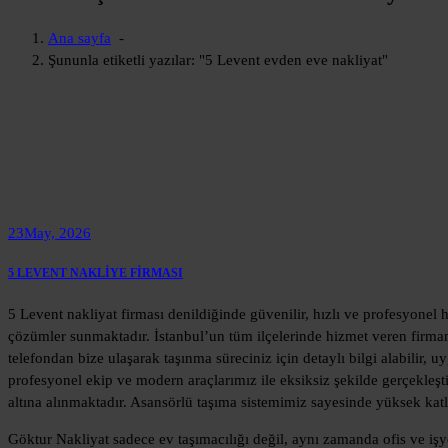
Ana sayfa
-
Şununla etiketli yazılar: "5 Levent evden eve nakliyat"
23
May, 2026
5 LEVENT NAKLİYE FİRMASI
5 Levent nakliyat firması denildiğinde güvenilir, hızlı ve profesyonel 
çözümler sunmaktadır. İstanbul’un tüm ilçelerinde hizmet veren firma
telefondan bize ulaşarak taşınma süreciniz için detaylı bilgi alabilir, 
profesyonel ekip ve modern araçlarımız ile eksiksiz şekilde gerçekleşti
altına alınmaktadır. Asansörlü taşıma sistemimiz sayesinde yüksek katlı
Göktur Nakliyat sadece ev taşımacılığı değil, aynı zamanda ofis ve iş