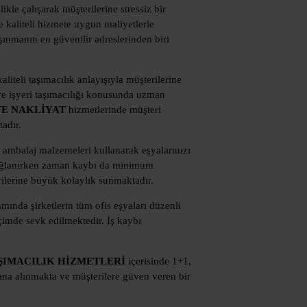
kle çalışarak müşterilerine stressiz bir
e kaliteli hizmete uygun maliyetlerle
şınmanın en güvenilir adreslerinden biri
kaliteli taşımacılık anlayışıyla müşterilerine
 ve işyeri taşımacılığı konusunda uzman
VE NAKLİYAT
hizmetlerinde müşteri
adır.
 ambalaj malzemeleri kullanarak eşyalarınızı
 sağlanırken zaman kaybı da minimum
rilerine büyük kolaylık sunmaktadır.
mında şirketlerin tüm ofis eşyaları düzenli
içimde sevk edilmektedir. İş kaybı
ŞIMACILIK HİZMETLERİ
içerisinde 1+1,
tına alınmakta ve müşterilere güven veren bir