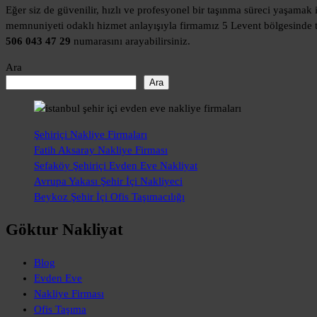
Eğer siz de güvenilir, hızlı ve profesyonel bir taşınma süreci yaşamak 
memnuniyeti odaklı hizmet anlayışıyla firmamız 5 Levent bölgesinde t
506 043 47 29
numarasını arayabilirsiniz.
Ara
Ara
Şehiriçi Nakliye Firmaları
Fatih Aksaray Nakliye Firması
Sefaköy Şehiriçi Evden Eve Nakliyat
Avrupa Yakası Şehir İçi Nakliyeci
Beykoz Şehir İçi Ofis Taşımacılığı
Göktur Nakliyat
Blog
Evden Eve
Nakliye Firması
Ofis Taşıma