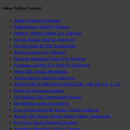
Göktur Nakliyat İstanbul
Şehiriçi Nakliye Firmaları
Fatih Aksaray Nakliye Firması
Sefaköy Şehiriçi Evden Eve Nakliyat
Avrupa Yakası Şehir İçi Nakliyeci
Beykoz Şehir İçi Ofis Taşımacılığı
Beykoz Evden Eve Nakliyat
Duatepe Mahallesi Evden Eve Nakliyat
Kasımpaşa Evden Eve Şehir İçi Nakliyeci
Perpa Ofis Taşıma Hizmetleri
Avrupa Yakası Şehir İçi Nakliyeci
ESENYURT EVDEN EVE NAKLİYE | +90 506 043 47 29
Esenyurt ofis taşıma firması
Beylikdüzü Ofis Taşımacılığı Firması
Beylikdüzü evden eve nakliye
Eşya Taşıma Anadolu Yakası | Göktur Nakliyat
Küçük Ofis Taşıma Avrupa Yakası | Büro Taşımacılığı
Ev Eşyası Taşıma Hizmeti İstanbul
Teşvikiye Mahallesi Nakliye Firması