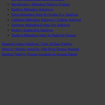
Mecidiyeköy Mahallesi Nakliye Firması
Harbiye Mahallesi Nakliyeci
Fulya Mahallesi Şehir İçi Evden Eve Nakliyat
Gülbahar Mahallesi Nakliyeci | Göktur Nakliyat
Esentepe Mahallesi Evden Eve Nakliyat
Feriköy Evden Eve Nakliyat
Tarabya Mahallesi Şehir İçi Nakliyat Firması
İstanbul Göktur Nakliyat
7 Gün 24 Saat Nakliye
Şehir İçi Şehirler Arası
Ev, Ofis Eşya Taşıma Hizmeti
İstanbul Nakliye Firması
Anadolu ve Avrupa Yakası