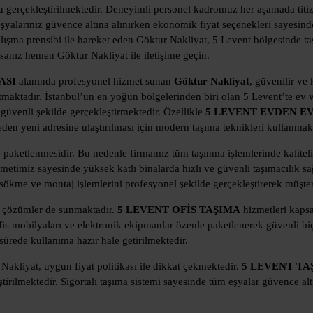
u gerçekleştirilmektedir. Deneyimli personel kadromuz her aşamada titizli
eşyalarınız güvence altına alınırken ekonomik fiyat seçenekleri sayesind
alışma prensibi ile hareket eden Göktur Nakliyat, 5 Levent bölgesinde ta
sanız hemen Göktur Nakliyat ile iletişime geçin.
ASI
alanında profesyonel hizmet sunan
Göktur Nakliyat
, güvenilir ve 
tmaktadır. İstanbul’un en yoğun bölgelerinden biri olan 5 Levent’te ev
 güvenli şekilde gerçekleştirmektedir. Özellikle
5 LEVENT EVDEN E
en yeni adresine ulaştırılması için modern taşıma teknikleri kullanmakt
 paketlenmesidir. Bu nedenle firmamız tüm taşınma işlemlerinde kaliteli
metimiz sayesinde yüksek katlı binalarda hızlı ve güvenli taşımacılık
sökme ve montaj işlemlerini profesyonel şekilde gerçekleştirerek müşte
l çözümler de sunmaktadır.
5 LEVENT OFİS TAŞIMA
hizmetleri kapsa
 ofis mobilyaları ve elektronik ekipmanlar özenle paketlenerek güvenli b
ürede kullanıma hazır hale getirilmektedir.
akliyat, uygun fiyat politikası ile dikkat çekmektedir.
5 LEVENT TA
ştirilmektedir. Sigortalı taşıma sistemi sayesinde tüm eşyalar güvence al