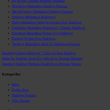
Ev Eşyası Taşıma Hizmeti İstanbul
Teşvikiye Mahallesi Nakliye Firması
Mecidiyeköy Mahallesi Nakliye Firması
Harbiye Mahallesi Nakliyeci
Fulya Mahallesi Şehir İçi Evden Eve Nakliyat
Gülbahar Mahallesi Nakliyeci | Göktur Nakliyat
Esentepe Mahallesi Evden Eve Nakliyat
Feriköy Evden Eve Nakliyat
Tarabya Mahallesi Şehir İçi Nakliyat Firması
İstanbul Göktur Nakliyat
7 Gün 24 Saat Nakliye
Şehir İçi Şehirler Arası
Ev, Ofis Eşya Taşıma Hizmeti
İstanbul Nakliye Firması
Anadolu ve Avrupa Yakası
Kategoriler
Blog
Evden Eve
Nakliye Firması
Ofis Taşıma