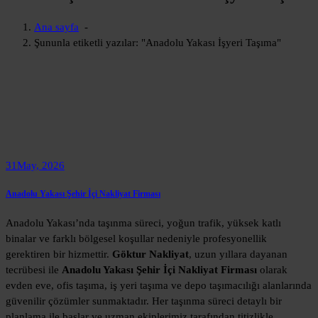
Ana sayfa
-
Şununla etiketli yazılar: "Anadolu Yakası İşyeri Taşıma"
31
May, 2026
Anadolu Yakası Şehir İçi Nakliyat Firması
Anadolu Yakası’nda taşınma süreci, yoğun trafik, yüksek katlı
binalar ve farklı bölgesel koşullar nedeniyle profesyonellik
gerektiren bir hizmettir.
Göktur Nakliyat
, uzun yıllara dayanan
tecrübesi ile
Anadolu Yakası Şehir İçi Nakliyat Firması
olarak
evden eve, ofis taşıma, iş yeri taşıma ve depo taşımacılığı alanlarında
güvenilir çözümler sunmaktadır. Her taşınma süreci detaylı bir
planlama ile başlar ve uzman ekiplerimiz tarafından titizlikle