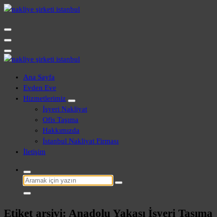
İçeriğe
geç
Evden Eve - İşyeri Ofis Nakliye İstanbul
Evden Eve - İşyeri Ofis Nakliye İstanbul
Ana Sayfa
Evden Eve
Hizmetlerimiz
İşyeri Nakliyat
Ofis Taşıma
Hakkımızda
İstanbul Nakliyat Firması
İletişim
Şunu
ara:
Etiket arşivi: Anadolu Yakası İşyeri Taşıma