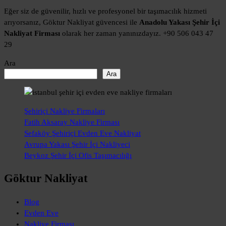
Eğer siz de güvenilir, hızlı ve profesyonel bir taşımacılık hizmeti
arıyorsanız, Göktur Nakliyat güvencesi ile
Anadolu Yakası Şehir İçi
Nakliyat Firması
olarak her zaman yanınızdayız. +90 506 043 47
29
Ara
Ara
Şehiriçi Nakliye Firmaları
Fatih Aksaray Nakliye Firması
Sefaköy Şehiriçi Evden Eve Nakliyat
Avrupa Yakası Şehir İçi Nakliyeci
Beykoz Şehir İçi Ofis Taşımacılığı
Göktur Nakliyat
Blog
Evden Eve
Nakliye Firması