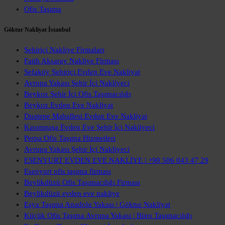
Ofis Taşıma
Göktur Nakliyat İstanbul
Şehiriçi Nakliye Firmaları
Fatih Aksaray Nakliye Firması
Sefaköy Şehiriçi Evden Eve Nakliyat
Avrupa Yakası Şehir İçi Nakliyeci
Beykoz Şehir İçi Ofis Taşımacılığı
Beykoz Evden Eve Nakliyat
Duatepe Mahallesi Evden Eve Nakliyat
Kasımpaşa Evden Eve Şehir İçi Nakliyeci
Perpa Ofis Taşıma Hizmetleri
Avrupa Yakası Şehir İçi Nakliyeci
ESENYURT EVDEN EVE NAKLİYE | +90 506 043 47 29
Esenyurt ofis taşıma firması
Beylikdüzü Ofis Taşımacılığı Firması
Beylikdüzü evden eve nakliye
Eşya Taşıma Anadolu Yakası | Göktur Nakliyat
Küçük Ofis Taşıma Avrupa Yakası | Büro Taşımacılığı