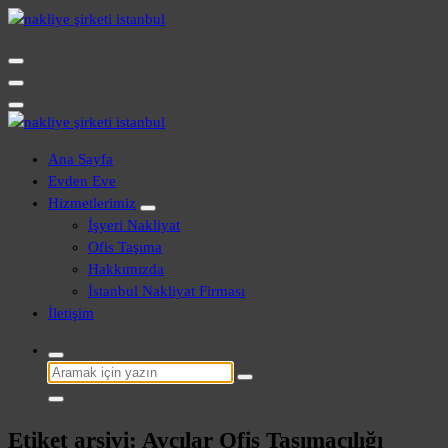
İçeriğe
geç
Evden Eve - İşyeri Ofis Nakliye İstanbul
Evden Eve - İşyeri Ofis Nakliye İstanbul
Ana Sayfa
Evden Eve
Hizmetlerimiz
İşyeri Nakliyat
Ofis Taşıma
Hakkımızda
İstanbul Nakliyat Firması
İletişim
Şunu
ara:
Etiket arşivi: Avcılar Ofis Taşımacılığı