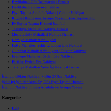
Beylikdüzü Ofis Taşımacılığı Firması
Beylikdüzü evden eve nakliye
Eşya Taşıma Anadolu Yakası | Göktur Nakliyat
Küçük Ofis Taşıma Avrupa Yakası | Büro Taşımacılığı
Ev Eşyası Taşıma Hizmeti İstanbul
Teşvikiye Mahallesi Nakliye Firması
Mecidiyeköy Mahallesi Nakliye Firması
Harbiye Mahallesi Nakliyeci
Fulya Mahallesi Şehir İçi Evden Eve Nakliyat
Gülbahar Mahallesi Nakliyeci | Göktur Nakliyat
Esentepe Mahallesi Evden Eve Nakliyat
Feriköy Evden Eve Nakliyat
Tarabya Mahallesi Şehir İçi Nakliyat Firması
İstanbul Göktur Nakliyat
7 Gün 24 Saat Nakliye
Şehir İçi Şehirler Arası
Ev, Ofis Eşya Taşıma Hizmeti
İstanbul Nakliye Firması
Anadolu ve Avrupa Yakası
Kategoriler
Blog