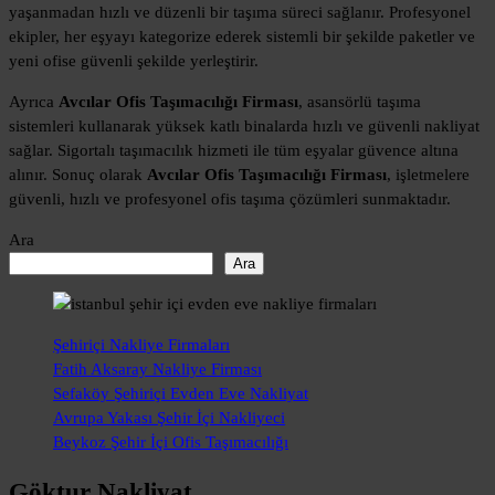
yaşanmadan hızlı ve düzenli bir taşıma süreci sağlanır. Profesyonel
ekipler, her eşyayı kategorize ederek sistemli bir şekilde paketler ve
yeni ofise güvenli şekilde yerleştirir.
Ayrıca
Avcılar Ofis Taşımacılığı Firması
, asansörlü taşıma
sistemleri kullanarak yüksek katlı binalarda hızlı ve güvenli nakliyat
sağlar. Sigortalı taşımacılık hizmeti ile tüm eşyalar güvence altına
alınır. Sonuç olarak
Avcılar Ofis Taşımacılığı Firması
, işletmelere
güvenli, hızlı ve profesyonel ofis taşıma çözümleri sunmaktadır.
Ara
Ara
Şehiriçi Nakliye Firmaları
Fatih Aksaray Nakliye Firması
Sefaköy Şehiriçi Evden Eve Nakliyat
Avrupa Yakası Şehir İçi Nakliyeci
Beykoz Şehir İçi Ofis Taşımacılığı
Göktur Nakliyat