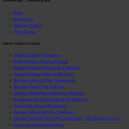
Blog
Evden Eve
Nakliye Firması
Ofis Taşıma
Göktur Nakliyat İstanbul
Şehiriçi Nakliye Firmaları
Fatih Aksaray Nakliye Firması
Sefaköy Şehiriçi Evden Eve Nakliyat
Avrupa Yakası Şehir İçi Nakliyeci
Beykoz Şehir İçi Ofis Taşımacılığı
Beykoz Evden Eve Nakliyat
Duatepe Mahallesi Evden Eve Nakliyat
Kasımpaşa Evden Eve Şehir İçi Nakliyeci
Perpa Ofis Taşıma Hizmetleri
Avrupa Yakası Şehir İçi Nakliyeci
ESENYURT EVDEN EVE NAKLİYE | +90 506 043 47 29
Esenyurt ofis taşıma firması