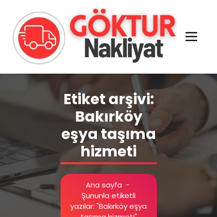
İçeriğe
geç
Evden Eve - İşyeri Ofis Nakliye İstanbul
Etiket arşivi:
Bakırköy
eşya taşıma
hizmeti
Ana sayfa
-
Şununla etiketli
yazılar: "Bakırköy eşya
taşıma hizmeti"