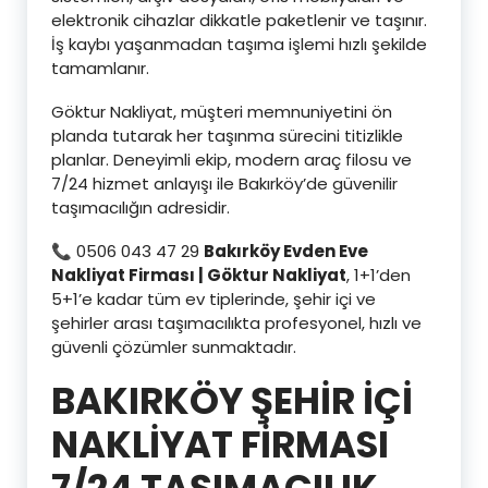
elektronik cihazlar dikkatle paketlenir ve taşınır.
İş kaybı yaşanmadan taşıma işlemi hızlı şekilde
tamamlanır.
Göktur Nakliyat, müşteri memnuniyetini ön
planda tutarak her taşınma sürecini titizlikle
planlar. Deneyimli ekip, modern araç filosu ve
7/24 hizmet anlayışı ile Bakırköy’de güvenilir
taşımacılığın adresidir.
📞 0506 043 47 29
Bakırköy Evden Eve
Nakliyat Firması | Göktur Nakliyat
, 1+1’den
5+1’e kadar tüm ev tiplerinde, şehir içi ve
şehirler arası taşımacılıkta profesyonel, hızlı ve
güvenli çözümler sunmaktadır.
BAKIRKÖY ŞEHİR İÇİ
NAKLİYAT FİRMASI
7/24 TAŞIMACILIK