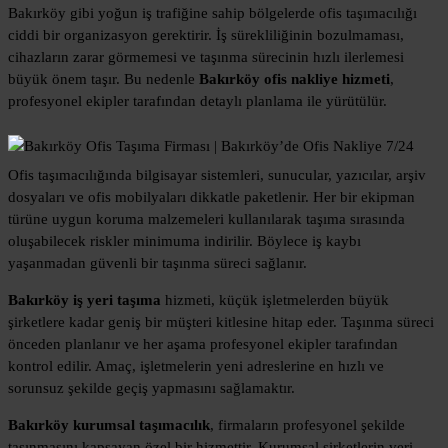
Bakırköy gibi yoğun iş trafiğine sahip bölgelerde ofis taşımacılığı
ciddi bir organizasyon gerektirir. İş sürekliliğinin bozulmaması,
cihazların zarar görmemesi ve taşınma sürecinin hızlı ilerlemesi
büyük önem taşır. Bu nedenle
Bakırköy ofis nakliye hizmeti
,
profesyonel ekipler tarafından detaylı planlama ile yürütülür.
Ofis taşımacılığında bilgisayar sistemleri, sunucular, yazıcılar, arşiv
dosyaları ve ofis mobilyaları dikkatle paketlenir. Her bir ekipman
türüne uygun koruma malzemeleri kullanılarak taşıma sırasında
oluşabilecek riskler minimuma indirilir. Böylece iş kaybı
yaşanmadan güvenli bir taşınma süreci sağlanır.
Bakırköy iş yeri taşıma
hizmeti, küçük işletmelerden büyük
şirketlere kadar geniş bir müşteri kitlesine hitap eder. Taşınma süreci
önceden planlanır ve her aşama profesyonel ekipler tarafından
kontrol edilir. Amaç, işletmelerin yeni adreslerine en hızlı ve
sorunsuz şekilde geçiş yapmasını sağlamaktır.
Bakırköy kurumsal taşımacılık
, firmaların profesyonel şekilde
taşınmasını kapsayan özel bir hizmettir. Kurumsal şirketlerin veri