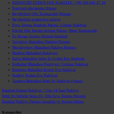
ESENYURT EVDEN EVE NAKLİYE | +90 506 043 47 29
Esenyurt ofis taşıma firması
Beylikdüzü Ofis Taşımacılığı Firması
Beylikdüzü evden eve nakliye
Eşya Taşıma Anadolu Yakası | Göktur Nakliyat
Küçük Ofis Taşıma Avrupa Yakası | Büro Taşımacılığı
Ev Eşyası Taşıma Hizmeti İstanbul
Teşvikiye Mahallesi Nakliye Firması
Mecidiyeköy Mahallesi Nakliye Firması
Harbiye Mahallesi Nakliyeci
Fulya Mahallesi Şehir İçi Evden Eve Nakliyat
Gülbahar Mahallesi Nakliyeci | Göktur Nakliyat
Esentepe Mahallesi Evden Eve Nakliyat
Feriköy Evden Eve Nakliyat
Tarabya Mahallesi Şehir İçi Nakliyat Firması
İstanbul Göktur Nakliyat
7 Gün 24 Saat Nakliye
Şehir İçi Şehirler Arası
Ev, Ofis Eşya Taşıma Hizmeti
İstanbul Nakliye Firması
Anadolu ve Avrupa Yakası
Kategoriler