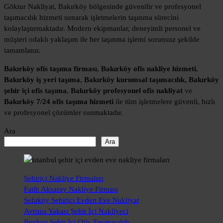
Göktur Nakliyat, Bakırköy bölgesinde güvenilir ve profesyonel
taşımacılık hizmeti sunarak işletmelerin taşınma sürecini
kolaylaştırmaktadır. Modern ekipmanlar, deneyimli personel ve
müşteri odaklı yaklaşım ile her taşınma işlemi sorunsuz şekilde
tamamlanır.
Bakırköy ofis taşıma firması
,
Bakırköy ofis nakliye hizmeti
,
Bakırköy iş yeri taşıma
,
Bakırköy kurumsal taşımacılık
,
Bakırköy
şehir içi ofis taşıma
,
Bakırköy profesyonel ofis nakliyat
ve
Bakırköy 7/24 ofis taşıma hizmeti
ile tüm işletmelere güvenli, hızlı
ve profesyonel çözümler sunmaktadır.
Ara
Ara
Şehiriçi Nakliye Firmaları
Fatih Aksaray Nakliye Firması
Sefaköy Şehiriçi Evden Eve Nakliyat
Avrupa Yakası Şehir İçi Nakliyeci
Beykoz Şehir İçi Ofis Taşımacılığı