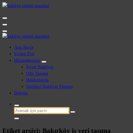
İçeriğe
geç
Evden Eve - İşyeri Ofis Nakliye İstanbul
Evden Eve - İşyeri Ofis Nakliye İstanbul
Ana Sayfa
Evden Eve
Hizmetlerimiz
İşyeri Nakliyat
Ofis Taşıma
Hakkımızda
İstanbul Nakliyat Firması
İletişim
Şunu
ara:
Etiket arşivi: Bakırköy iş yeri taşıma