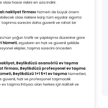
sı hasar riskini en aza indirir.
alı nakliyat firması
hizmeti de büyük önem
ilecek olası risklere karşı tüm eşyalar sigorta
 taşınma sürecini daha güvenli ve rahat bir
kdüzü’nün yoğun trafik ve yapılaşma düzenine göre
at hizmeti
, eşyaların en hızlı ve güvenli şekilde
ofesyonel ekipler, taşıma sürecini önceden
nakliyat, Beylikdüzü asansörlü ev taşıma
yat firması, Beylikdüzü profesyonel ev taşıma
hizmeti, Beylikdüzü 1+1 5+1 ev taşıma
hizmetleri,
üvenli, hızlı ve profesyonel taşımacılık
v taşıma ihtiyacı olan herkes için kaliteli ve