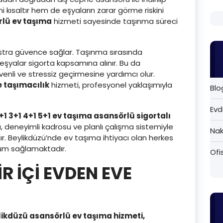
i kısaltır hem de eşyaların zarar görme riskini
rlü ev taşıma
hizmeti sayesinde taşınma süreci
ekstra güvence sağlar. Taşınma sırasında
 eşyalar sigorta kapsamına alınır. Bu da
enli ve stressiz geçirmesine yardımcı olur.
e taşımacılık
hizmeti, profesyonel yaklaşımıyla
Blo
Evd
+1 3+1 4+1 5+1 ev taşıma asansörlü sigortalı
, deneyimli kadrosu ve planlı çalışma sistemiyle
Nak
r. Beylikdüzü’nde ev taşıma ihtiyacı olan herkes
çözüm sağlamaktadır.
Ofi
R İÇİ EVDEN EVE
likdüzü asansörlü ev taşıma hizmeti,