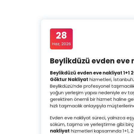
28
Haz, 2026
Beylikdüzü evden eve 
Beylikdüzü evden eve nakliyat 1+1 2
Göktur Nakliyat
hizmetleri, İstanbul’u
Beylikdüzü’nde profesyonel taşımacılık
yoğun yerleşim yapısı nedeniyle ev t
gerektiren önemli bir hizmet haline ge
hızlı taşımacılık anlayışıyla müşterile
Evden eve nakliyat süreci, yalnızca e
söküm, taşıma ve yerleştirme gibi bi
nakliyat
hizmetleri kapsamında 1+1, 2+