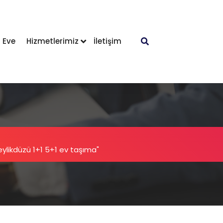
 Eve
Hizmetlerimiz
İletişim
Beylikdüzü 1+1 5+1 ev taşıma"