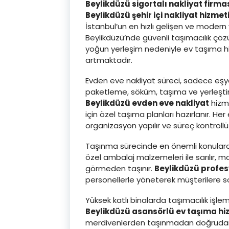
Beylikdüzü sigortalı nakliyat firma
Beylikdüzü şehir içi nakliyat hizmet
İstanbul’un en hızlı gelişen ve modern
Beylikdüzü’nde güvenli taşımacılık çöz
yoğun yerleşim nedeniyle ev taşıma h
artmaktadır.
Evden eve nakliyat süreci, sadece eşy
paketleme, söküm, taşıma ve yerleştir
Beylikdüzü evden eve nakliyat
hizme
için özel taşıma planları hazırlanır. He
organizasyon yapılır ve süreç kontrollü ş
Taşınma sürecinde en önemli konulardan 
özel ambalaj malzemeleri ile sarılır, m
görmeden taşınır.
Beylikdüzü profes
personellerle yöneterek müşterilere s
Yüksek katlı binalarda taşımacılık işle
Beylikdüzü asansörlü ev taşıma hi
merdivenlerden taşınmadan doğrudan dış