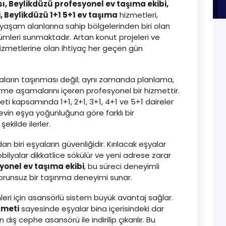
sı, Beylikdüzü profesyonel ev taşıma ekibi,
i, Beylikdüzü 1+1 5+1 ev taşıma
hizmetleri,
 yaşam alanlarına sahip bölgelerinden biri olan
ümleri sunmaktadır. Artan konut projeleri ve
izmetlerine olan ihtiyaç her geçen gün
aların taşınması değil; aynı zamanda planlama,
me aşamalarını içeren profesyonel bir hizmettir.
ti kapsamında 1+1, 2+1, 3+1, 4+1 ve 5+1 daireler
r evin eşya yoğunluğuna göre farklı bir
ekilde ilerler.
biri eşyaların güvenliğidir. Kırılacak eşyalar
obilyalar dikkatlice sökülür ve yeni adrese zarar
yonel ev taşıma ekibi
, bu süreci deneyimli
orunsuz bir taşınma deneyimi sunar.
mleri için asansörlü sistem büyük avantaj sağlar.
zmeti
sayesinde eşyalar bina içerisindeki dar
 cephe asansörü ile indirilip çıkarılır. Bu