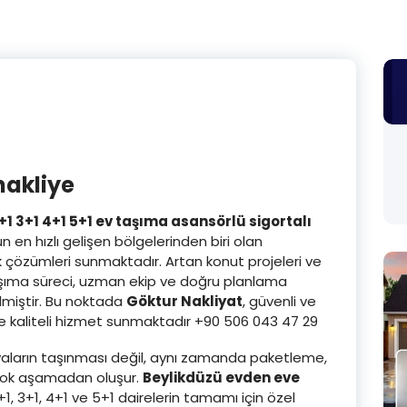
nakliye
+1 3+1 4+1 5+1 ev taşıma asansörlü sigortalı
n en hızlı gelişen bölgelerinden biri olan
 çözümleri sunmaktadır. Artan konut projeleri ve
aşıma süreci, uzman ekip ve doğru planlama
lmiştir. Bu noktada
Göktur Nakliyat
, güvenli ve
rine kaliteli hizmet sunmaktadır +90 506 043 47 29
şyaların taşınması değil, aynı zamanda paketleme,
rçok aşamadan oluşur.
Beylikdüzü evden eve
1, 3+1, 4+1 ve 5+1 dairelerin tamamı için özel