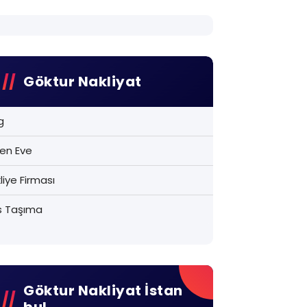
Göktur Nakliyat
g
en Eve
liye Firması
s Taşıma
Göktur Nakliyat İstan
Bul