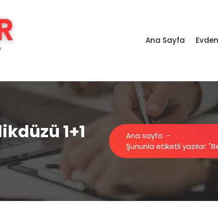
Ana Sayfa
Evden
likdüzü 1+1
Ana sayfa
-
Şununla etiketli yazılar: "