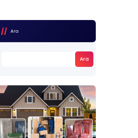
Ara
Ara