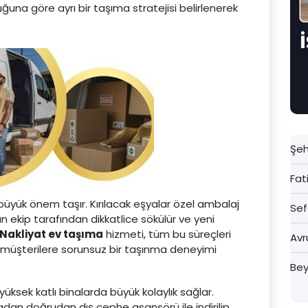
ğuna göre ayrı bir taşıma stratejisi belirlenerek
Şeh
Fat
büyük önem taşır. Kırılacak eşyalar özel ambalaj
Sef
an ekip tarafından dikkatlice sökülür ve yeni
Nakliyat ev taşıma
hizmeti, tüm bu süreçleri
Avr
k müşterilere sorunsuz bir taşınma deneyimi
Bey
 yüksek katlı binalarda büyük kolaylık sağlar.
dan doğrudan dış cephe asansörü ile indirilip