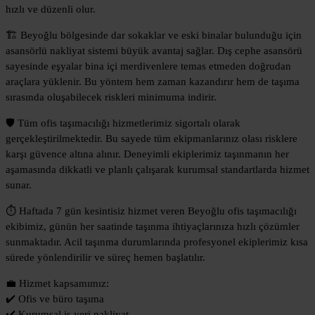
hızlı ve düzenli olur.
🏗️ Beyoğlu bölgesinde dar sokaklar ve eski binalar bulunduğu için
asansörlü nakliyat sistemi büyük avantaj sağlar. Dış cephe asansörü
sayesinde eşyalar bina içi merdivenlere temas etmeden doğrudan
araçlara yüklenir. Bu yöntem hem zaman kazandırır hem de taşıma
sırasında oluşabilecek riskleri minimuma indirir.
🛡️ Tüm ofis taşımacılığı hizmetlerimiz sigortalı olarak
gerçekleştirilmektedir. Bu sayede tüm ekipmanlarınız olası risklere
karşı güvence altına alınır. Deneyimli ekiplerimiz taşınmanın her
aşamasında dikkatli ve planlı çalışarak kurumsal standartlarda hizmet
sunar.
⏱️ Haftada 7 gün kesintisiz hizmet veren Beyoğlu ofis taşımacılığı
ekibimiz, günün her saatinde taşınma ihtiyaçlarınıza hızlı çözümler
sunmaktadır. Acil taşınma durumlarında profesyonel ekiplerimiz kısa
sürede yönlendirilir ve süreç hemen başlatılır.
💼 Hizmet kapsamımız:
✔️ Ofis ve büro taşıma
✔️ Kurumsal iş yeri nakliyat