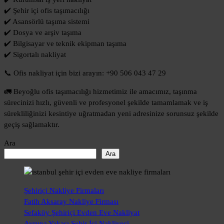
✔️ Şehir içi ofis taşımacılığı
✔️ Asansörlü taşıma sistemi
✔️ Dosya ve arşiv taşıma
✔️ Bilgisayar ve teknik ekipman taşıma
✔️ Sigortalı nakliyat
📞 Ofis nakliyat için bizi arayın: +90 506 043 47 29
🚛 Beyoğlu ofis taşımacılığı hizmetimiz ile amacımız, taşınma
sürecinizi hızlı, güvenli ve profesyonel şekilde tamamlamak ve iş
sürekliliğinizi kesintiye uğratmadan yeni adresinize sorunsuz şekilde
geçiş sağlamaktır.
Ara
Ara
Şehiriçi Nakliye Firmaları
Fatih Aksaray Nakliye Firması
Sefaköy Şehiriçi Evden Eve Nakliyat
Avrupa Yakası Şehir İçi Nakliyeci