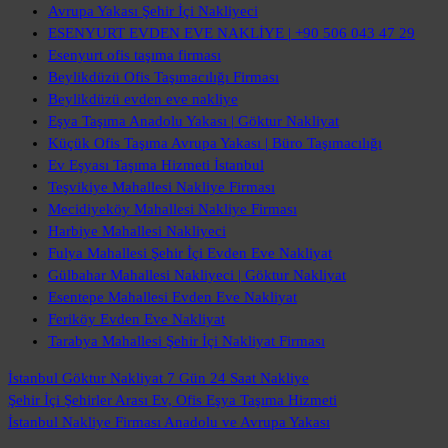
Avrupa Yakası Şehir İçi Nakliyeci
ESENYURT EVDEN EVE NAKLİYE | +90 506 043 47 29
Esenyurt ofis taşıma firması
Beylikdüzü Ofis Taşımacılığı Firması
Beylikdüzü evden eve nakliye
Eşya Taşıma Anadolu Yakası | Göktur Nakliyat
Küçük Ofis Taşıma Avrupa Yakası | Büro Taşımacılığı
Ev Eşyası Taşıma Hizmeti İstanbul
Teşvikiye Mahallesi Nakliye Firması
Mecidiyeköy Mahallesi Nakliye Firması
Harbiye Mahallesi Nakliyeci
Fulya Mahallesi Şehir İçi Evden Eve Nakliyat
Gülbahar Mahallesi Nakliyeci | Göktur Nakliyat
Esentepe Mahallesi Evden Eve Nakliyat
Feriköy Evden Eve Nakliyat
Tarabya Mahallesi Şehir İçi Nakliyat Firması
İstanbul Göktur Nakliyat
7 Gün 24 Saat Nakliye
Şehir İçi Şehirler Arası
Ev, Ofis Eşya Taşıma Hizmeti
İstanbul Nakliye Firması
Anadolu ve Avrupa Yakası