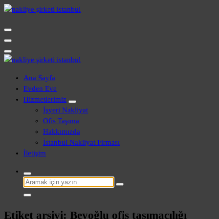
İçeriğe
geç
Evden Eve - İşyeri Ofis Nakliye İstanbul
Evden Eve - İşyeri Ofis Nakliye İstanbul
Ana Sayfa
Evden Eve
Hizmetlerimiz
İşyeri Nakliyat
Ofis Taşıma
Hakkımızda
İstanbul Nakliyat Firması
İletişim
Şunu
ara:
Etiket arşivi: Beyoğlu ofis taşımacılığı