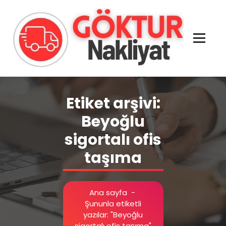
İçeriğe
geç
Evden Eve - İşyeri Ofis Nakliye İstanbul
Etiket arşivi:
Beyoğlu
sigortalı ofis
taşıma
Ana sayfa
-
Şununla etiketli
yazılar: "Beyoğlu
sigortalı ofis taşıma"