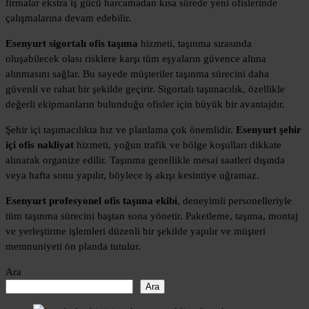
firmalar ekstra iş gücü harcamadan kısa sürede yeni ofislerinde
çalışmalarına devam edebilir.
Esenyurt sigortalı ofis taşıma
hizmeti, taşınma sırasında
oluşabilecek olası risklere karşı tüm eşyaların güvence altına
alınmasını sağlar. Bu sayede müşteriler taşınma sürecini daha
güvenli ve rahat bir şekilde geçirir. Sigortalı taşımacılık, özellikle
değerli ekipmanların bulunduğu ofisler için büyük bir avantajdır.
Şehir içi taşımacılıkta hız ve planlama çok önemlidir.
Esenyurt şehir
içi ofis nakliyat
hizmeti, yoğun trafik ve bölge koşulları dikkate
alınarak organize edilir. Taşınma genellikle mesai saatleri dışında
veya hafta sonu yapılır, böylece iş akışı kesintiye uğramaz.
Esenyurt profesyonel ofis taşıma ekibi
, deneyimli personelleriyle
tüm taşınma sürecini baştan sona yönetir. Paketleme, taşıma, montaj
ve yerleştirme işlemleri düzenli bir şekilde yapılır ve müşteri
memnuniyeti ön planda tutulur.
Ara
Ara