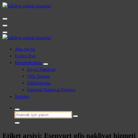
İçeriğe
geç
Evden Eve - İşyeri Ofis Nakliye İstanbul
Evden Eve - İşyeri Ofis Nakliye İstanbul
Ana Sayfa
Evden Eve
Hizmetlerimiz
İşyeri Nakliyat
Ofis Taşıma
Hakkımızda
İstanbul Nakliyat Firması
İletişim
Şunu
ara:
Etiket arşivi: Esenyurt ofis nakliyat hizmeti