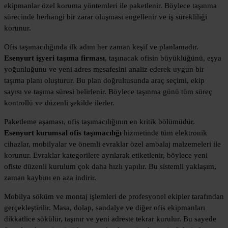
ekipmanlar özel koruma yöntemleri ile paketlenir. Böylece taşınma
sürecinde herhangi bir zarar oluşması engellenir ve iş sürekliliği
korunur.
Ofis taşımacılığında ilk adım her zaman keşif ve planlamadır.
Esenyurt işyeri taşıma firması
, taşınacak ofisin büyüklüğünü, eşya
yoğunluğunu ve yeni adres mesafesini analiz ederek uygun bir
taşıma planı oluşturur. Bu plan doğrultusunda araç seçimi, ekip
sayısı ve taşıma süresi belirlenir. Böylece taşınma günü tüm süreç
kontrollü ve düzenli şekilde ilerler.
Paketleme aşaması, ofis taşımacılığının en kritik bölümüdür.
Esenyurt kurumsal ofis taşımacılığı
hizmetinde tüm elektronik
cihazlar, mobilyalar ve önemli evraklar özel ambalaj malzemeleri ile
korunur. Evraklar kategorilere ayrılarak etiketlenir, böylece yeni
ofiste düzenli kurulum çok daha hızlı yapılır. Bu sistemli yaklaşım,
zaman kaybını en aza indirir.
Mobilya söküm ve montaj işlemleri de profesyonel ekipler tarafından
gerçekleştirilir. Masa, dolap, sandalye ve diğer ofis ekipmanları
dikkatlice sökülür, taşınır ve yeni adreste tekrar kurulur. Bu sayede