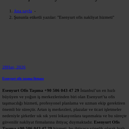
Ana sayfa
-
Şununla etiketli yazılar: "Esenyurt ofis nakliyat hizmeti"
28
Haz, 2026
Esenyurt ofis taşıma firması
Esenyurt Ofis Taşıma +90 506 043 47 29
İstanbul’un en hızlı
büyüyen ve yoğun iş merkezlerinden biri olan Esenyurt’ta ofis
taşımacılığı hizmeti, profesyonel planlama ve uzman ekip gerektiren
önemli bir süreçtir. Artan iş merkezleri, plazalar ve ticari işletmeler
nedeniyle şirketler sık sık yeni lokasyonlara taşınmakta ve bu süreçte
güvenilir nakliyat firmalarına ihtiyaç duymaktadır.
Esenyurt Ofis
Taşıma +90 506 043 47 29
hizmeti, bu ihtiyaca yönelik olarak hızlı,