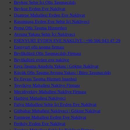
Beykoz Şehir İçi Ofis Taşımacılığı
Beykoz Evden Eve Nakliyat
Duatepe Mahallesi Evden Eve Nakliyat
Kasımpaşa Evden Eve Şehir İçi Nakliyeci
Perpa Ofis Taşıma Hizmetleri
Avrupa Yakası Şehir İçi Nakliyeci
ESENYURT EVDEN EVE NAKLİYE | +90 506 043 47 29
Esenyurt ofis taşıma firması
Beylikdüzü Ofis Taşımacılığı Firması
Beylikdüzü evden eve nakliye
Eşya Taşıma Anadolu Yakası | Göktur Nakliyat
Küçük Ofis Taşıma Avrupa Yakası | Büro Taşımacılığı
Ev Eşyası Taşıma Hizmeti İstanbul
Teşvikiye Mahallesi Nakliye Firması
Mecidiyeköy Mahallesi Nakliye Firması
Harbiye Mahallesi Nakliyeci
Fulya Mahallesi Şehir İçi Evden Eve Nakliyat
Gülbahar Mahallesi Nakliyeci | Göktur Nakliyat
Esentepe Mahallesi Evden Eve Nakliyat
Feriköy Evden Eve Nakliyat