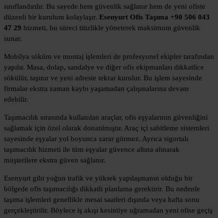
sınıflandırılır. Bu sayede hem güvenlik sağlanır hem de yeni ofiste
düzenli bir kurulum kolaylaşır.
Esenyurt Ofis Taşıma +90 506 043
47 29
hizmeti, bu süreci titizlikle yöneterek maksimum güvenlik
sunar.
Mobilya söküm ve montaj işlemleri de profesyonel ekipler tarafından
yapılır. Masa, dolap, sandalye ve diğer ofis ekipmanları dikkatlice
sökülür, taşınır ve yeni adreste tekrar kurulur. Bu işlem sayesinde
firmalar ekstra zaman kaybı yaşamadan çalışmalarına devam
edebilir.
Taşımacılık sırasında kullanılan araçlar, ofis eşyalarının güvenliğini
sağlamak için özel olarak donatılmıştır. Araç içi sabitleme sistemleri
sayesinde eşyalar yol boyunca zarar görmez. Ayrıca sigortalı
taşımacılık hizmeti ile tüm eşyalar güvence altına alınarak
müşterilere ekstra güven sağlanır.
Esenyurt gibi yoğun trafik ve yüksek yapılaşmanın olduğu bir
bölgede ofis taşımacılığı dikkatli planlama gerektirir. Bu nedenle
taşıma işlemleri genellikle mesai saatleri dışında veya hafta sonu
gerçekleştirilir. Böylece iş akışı kesintiye uğramadan yeni ofise geçiş