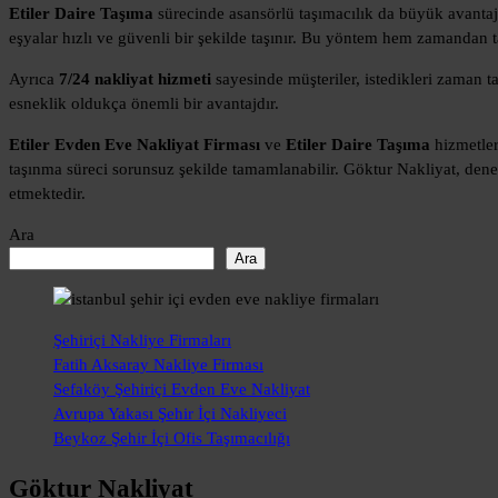
Etiler Daire Taşıma
sürecinde asansörlü taşımacılık da büyük avantaj
eşyalar hızlı ve güvenli bir şekilde taşınır. Bu yöntem hem zamandan t
Ayrıca
7/24 nakliyat hizmeti
sayesinde müşteriler, istedikleri zaman ta
esneklik oldukça önemli bir avantajdır.
Etiler Evden Eve Nakliyat Firması
ve
Etiler Daire Taşıma
hizmetler
taşınma süreci sorunsuz şekilde tamamlanabilir. Göktur Nakliyat, dene
etmektedir.
Ara
Ara
Şehiriçi Nakliye Firmaları
Fatih Aksaray Nakliye Firması
Sefaköy Şehiriçi Evden Eve Nakliyat
Avrupa Yakası Şehir İçi Nakliyeci
Beykoz Şehir İçi Ofis Taşımacılığı
Göktur Nakliyat