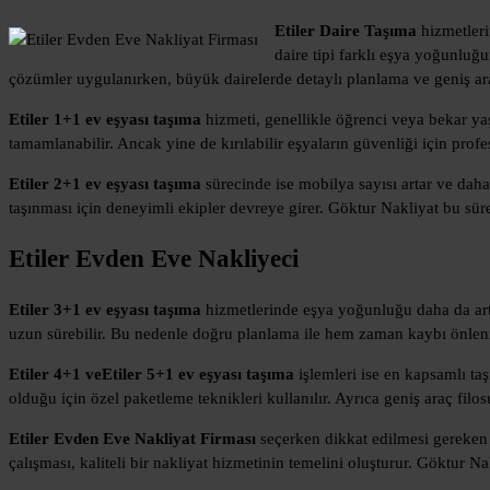
Etiler Daire Taşıma
hizmetleri
daire tipi farklı eşya yoğunluğ
çözümler uygulanırken, büyük dairelerde detaylı planlama ve geniş araç
Etiler 1+1 ev eşyası taşıma
hizmeti, genellikle öğrenci veya bekar yaşa
tamamlanabilir. Ancak yine de kırılabilir eşyaların güvenliği için pro
Etiler 2+1 ev eşyası taşıma
sürecinde ise mobilya sayısı artar ve daha
taşınması için deneyimli ekipler devreye girer. Göktur Nakliyat bu sür
Etiler Evden Eve Nakliyeci
Etiler 3+1 ev eşyası taşıma
hizmetlerinde eşya yoğunluğu daha da artar
uzun sürebilir. Bu nedenle doğru planlama ile hem zaman kaybı önleni
Etiler 4+1 ve
Etiler
5+1 ev eşyası taşıma
işlemleri ise en kapsamlı taş
olduğu için özel paketleme teknikleri kullanılır. Ayrıca geniş araç filo
Etiler Evden Eve Nakliyat Firması
seçerken dikkat edilmesi gereken e
çalışması, kaliteli bir nakliyat hizmetinin temelini oluşturur. Göktur 