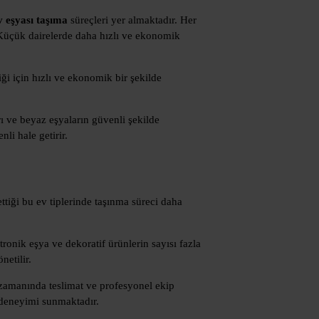
v eşyası taşıma
süreçleri yer almaktadır. Her
. Küçük dairelerde daha hızlı ve ekonomik
ği için hızlı ve ekonomik bir şekilde
rı ve beyaz eşyaların güvenli şekilde
li hale getirir.
ttiği bu ev tiplerinde taşınma süreci daha
tronik eşya ve dekoratif ürünlerin sayısı fazla
netilir.
, zamanında teslimat ve profesyonel ekip
a deneyimi sunmaktadır.