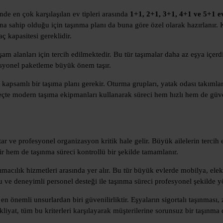
nde en çok karşılaşılan ev tipleri arasında
1+1, 2+1, 3+1, 4+1 ve 5+1 e
una sahip olduğu için taşınma planı da buna göre özel olarak hazırlanır
 kapasitesi gereklidir.
m alanları için tercih edilmektedir. Bu tür taşımalar daha az eşya içerdi
fesyonel paketleme büyük önem taşır.
 kapsamlı bir taşıma planı gerekir. Oturma grupları, yatak odası takımla
eçte modern taşıma ekipmanları kullanarak süreci hem hızlı hem de güven
 ve profesyonel organizasyon kritik hale gelir. Büyük ailelerin tercih e
r hem de taşınma süreci kontrollü bir şekilde tamamlanır.
ımacılık hizmetleri arasında yer alır. Bu tür büyük evlerde mobilya, elek
su ve deneyimli personel desteği ile taşınma süreci profesyonel şekilde yö
n önemli unsurlardan biri güvenilirliktir. Eşyaların sigortalı taşınması
Nakliyat, tüm bu kriterleri karşılayarak müşterilerine sorunsuz bir taşınm