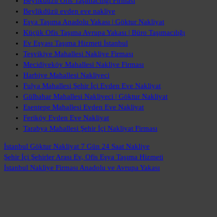
Beylikdüzü Ofis Taşımacılığı Firması
Beylikdüzü evden eve nakliye
Eşya Taşıma Anadolu Yakası | Göktur Nakliyat
Küçük Ofis Taşıma Avrupa Yakası | Büro Taşımacılığı
Ev Eşyası Taşıma Hizmeti İstanbul
Teşvikiye Mahallesi Nakliye Firması
Mecidiyeköy Mahallesi Nakliye Firması
Harbiye Mahallesi Nakliyeci
Fulya Mahallesi Şehir İçi Evden Eve Nakliyat
Gülbahar Mahallesi Nakliyeci | Göktur Nakliyat
Esentepe Mahallesi Evden Eve Nakliyat
Feriköy Evden Eve Nakliyat
Tarabya Mahallesi Şehir İçi Nakliyat Firması
İstanbul Göktur Nakliyat
7 Gün 24 Saat Nakliye
Şehir İçi Şehirler Arası
Ev, Ofis Eşya Taşıma Hizmeti
İstanbul Nakliye Firması
Anadolu ve Avrupa Yakası