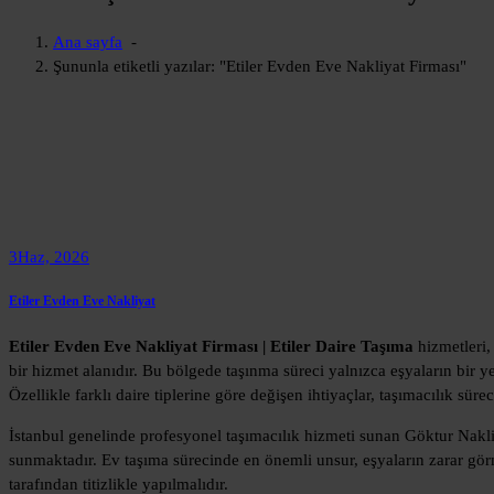
Ana sayfa
-
Şununla etiketli yazılar: "Etiler Evden Eve Nakliyat Firması"
3
Haz, 2026
Etiler Evden Eve Nakliyat
Etiler Evden Eve Nakliyat Firması | Etiler Daire Taşıma
hizmetleri,
bir hizmet alanıdır. Bu bölgede taşınma süreci yalnızca eşyaların bir 
Özellikle farklı daire tiplerine göre değişen ihtiyaçlar, taşımacılık sü
İstanbul genelinde profesyonel taşımacılık hizmeti sunan Göktur Nakl
sunmaktadır. Ev taşıma sürecinde en önemli unsur, eşyaların zarar gör
tarafından titizlikle yapılmalıdır.