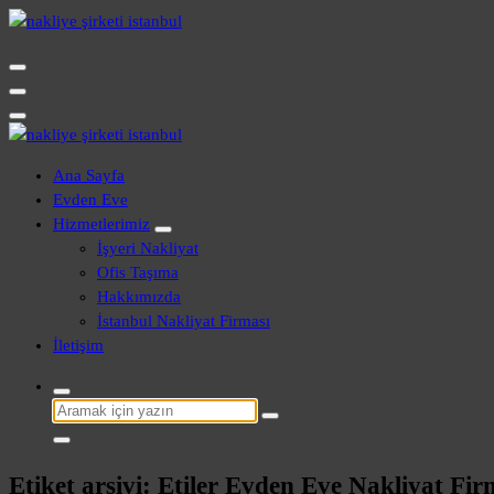
İçeriğe
geç
Evden Eve - İşyeri Ofis Nakliye İstanbul
Evden Eve - İşyeri Ofis Nakliye İstanbul
Ana Sayfa
Evden Eve
Hizmetlerimiz
İşyeri Nakliyat
Ofis Taşıma
Hakkımızda
İstanbul Nakliyat Firması
İletişim
Şunu
ara:
Etiket arşivi: Etiler Evden Eve Nakliyat Fir