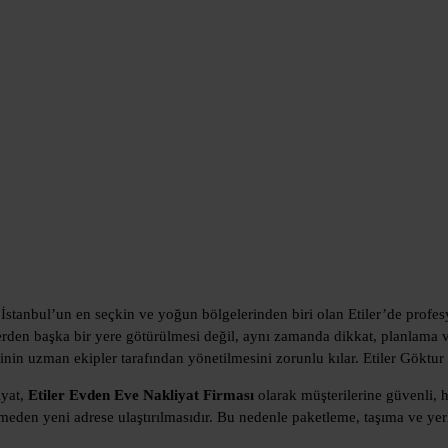
 İstanbul’un en seçkin ve yoğun bölgelerinden biri olan Etiler’de profes
yerden başka bir yere götürülmesi değil, aynı zamanda dikkat, planlama v
recinin uzman ekipler tarafından yönetilmesini zorunlu kılar. Etiler Gökt
iyat,
Etiler Evden Eve Nakliyat Firması
olarak müşterilerine güvenli, h
meden yeni adrese ulaştırılmasıdır. Bu nedenle paketleme, taşıma ve yer