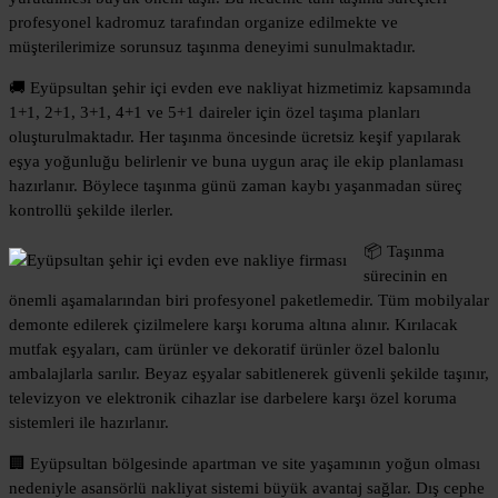
profesyonel kadromuz tarafından organize edilmekte ve
müşterilerimize sorunsuz taşınma deneyimi sunulmaktadır.
🚚 Eyüpsultan şehir içi evden eve nakliyat hizmetimiz kapsamında
1+1, 2+1, 3+1, 4+1 ve 5+1 daireler için özel taşıma planları
oluşturulmaktadır. Her taşınma öncesinde ücretsiz keşif yapılarak
eşya yoğunluğu belirlenir ve buna uygun araç ile ekip planlaması
hazırlanır. Böylece taşınma günü zaman kaybı yaşanmadan süreç
kontrollü şekilde ilerler.
📦 Taşınma
sürecinin en
önemli aşamalarından biri profesyonel paketlemedir. Tüm mobilyalar
demonte edilerek çizilmelere karşı koruma altına alınır. Kırılacak
mutfak eşyaları, cam ürünler ve dekoratif ürünler özel balonlu
ambalajlarla sarılır. Beyaz eşyalar sabitlenerek güvenli şekilde taşınır,
televizyon ve elektronik cihazlar ise darbelere karşı özel koruma
sistemleri ile hazırlanır.
🏢 Eyüpsultan bölgesinde apartman ve site yaşamının yoğun olması
nedeniyle asansörlü nakliyat sistemi büyük avantaj sağlar. Dış cephe