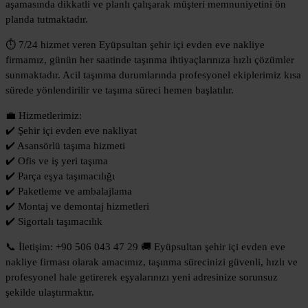
aşamasında dikkatli ve planlı çalışarak müşteri memnuniyetini ön
planda tutmaktadır.
⏱️ 7/24 hizmet veren Eyüpsultan şehir içi evden eve nakliye
firmamız, günün her saatinde taşınma ihtiyaçlarınıza hızlı çözümler
sunmaktadır. Acil taşınma durumlarında profesyonel ekiplerimiz kısa
sürede yönlendirilir ve taşıma süreci hemen başlatılır.
💼 Hizmetlerimiz:
✔️ Şehir içi evden eve nakliyat
✔️ Asansörlü taşıma hizmeti
✔️ Ofis ve iş yeri taşıma
✔️ Parça eşya taşımacılığı
✔️ Paketleme ve ambalajlama
✔️ Montaj ve demontaj hizmetleri
✔️ Sigortalı taşımacılık
📞 İletişim: +90 506 043 47 29 🚚 Eyüpsultan şehir içi evden eve
nakliye firması olarak amacımız, taşınma sürecinizi güvenli, hızlı ve
profesyonel hale getirerek eşyalarınızı yeni adresinize sorunsuz
şekilde ulaştırmaktır.