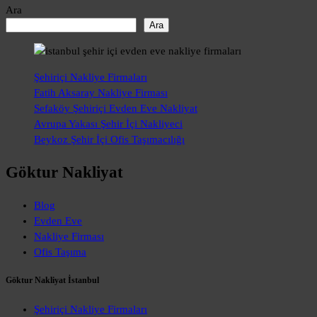
Ara
Ara
Şehiriçi Nakliye Firmaları
Fatih Aksaray Nakliye Firması
Sefaköy Şehiriçi Evden Eve Nakliyat
Avrupa Yakası Şehir İçi Nakliyeci
Beykoz Şehir İçi Ofis Taşımacılığı
Göktur Nakliyat
Blog
Evden Eve
Nakliye Firması
Ofis Taşıma
Göktur Nakliyat İstanbul
Şehiriçi Nakliye Firmaları