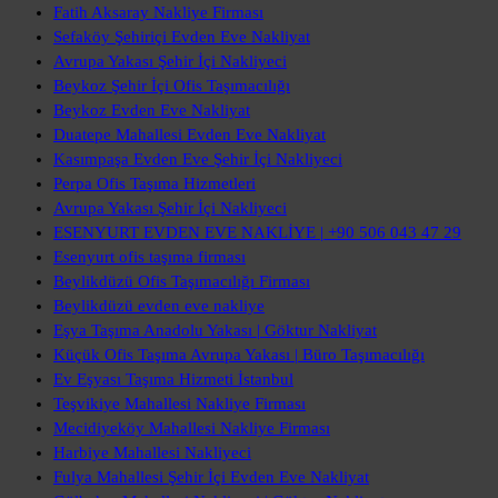
Fatih Aksaray Nakliye Firması
Sefaköy Şehiriçi Evden Eve Nakliyat
Avrupa Yakası Şehir İçi Nakliyeci
Beykoz Şehir İçi Ofis Taşımacılığı
Beykoz Evden Eve Nakliyat
Duatepe Mahallesi Evden Eve Nakliyat
Kasımpaşa Evden Eve Şehir İçi Nakliyeci
Perpa Ofis Taşıma Hizmetleri
Avrupa Yakası Şehir İçi Nakliyeci
ESENYURT EVDEN EVE NAKLİYE | +90 506 043 47 29
Esenyurt ofis taşıma firması
Beylikdüzü Ofis Taşımacılığı Firması
Beylikdüzü evden eve nakliye
Eşya Taşıma Anadolu Yakası | Göktur Nakliyat
Küçük Ofis Taşıma Avrupa Yakası | Büro Taşımacılığı
Ev Eşyası Taşıma Hizmeti İstanbul
Teşvikiye Mahallesi Nakliye Firması
Mecidiyeköy Mahallesi Nakliye Firması
Harbiye Mahallesi Nakliyeci
Fulya Mahallesi Şehir İçi Evden Eve Nakliyat