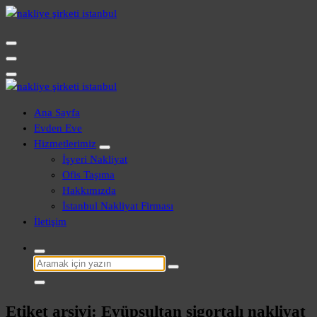
İçeriğe
geç
Evden Eve - İşyeri Ofis Nakliye İstanbul
Evden Eve - İşyeri Ofis Nakliye İstanbul
Ana Sayfa
Evden Eve
Hizmetlerimiz
İşyeri Nakliyat
Ofis Taşıma
Hakkımızda
İstanbul Nakliyat Firması
İletişim
Şunu
ara:
Etiket arşivi: Eyüpsultan sigortalı nakliyat