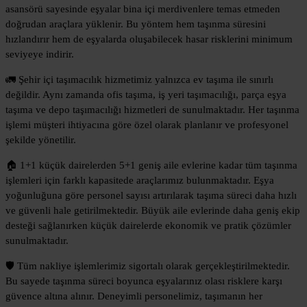
asansörü sayesinde eşyalar bina içi merdivenlere temas etmeden
doğrudan araçlara yüklenir. Bu yöntem hem taşınma süresini
hızlandırır hem de eşyalarda oluşabilecek hasar risklerini minimum
seviyeye indirir.
🚛 Şehir içi taşımacılık hizmetimiz yalnızca ev taşıma ile sınırlı
değildir. Aynı zamanda ofis taşıma, iş yeri taşımacılığı, parça eşya
taşıma ve depo taşımacılığı hizmetleri de sunulmaktadır. Her taşınma
işlemi müşteri ihtiyacına göre özel olarak planlanır ve profesyonel
şekilde yönetilir.
🏠 1+1 küçük dairelerden 5+1 geniş aile evlerine kadar tüm taşınma
işlemleri için farklı kapasitede araçlarımız bulunmaktadır. Eşya
yoğunluğuna göre personel sayısı artırılarak taşıma süreci daha hızlı
ve güvenli hale getirilmektedir. Büyük aile evlerinde daha geniş ekip
desteği sağlanırken küçük dairelerde ekonomik ve pratik çözümler
sunulmaktadır.
🛡️ Tüm nakliye işlemlerimiz sigortalı olarak gerçekleştirilmektedir.
Bu sayede taşınma süreci boyunca eşyalarınız olası risklere karşı
güvence altına alınır. Deneyimli personelimiz, taşımanın her