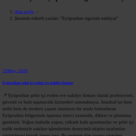
Ana sayfa
-
Şununla etiketli yazılar: "Eyüpsultan sigortalı nakliyat"
23
May, 2026
Eyüpsultan şehir içi evden eve nakliye firması
📍 Eyüpsultan şehir içi evden eve nakliye firması olarak profesyonel,
güvenli ve hızlı taşımacılık hizmetleri sunmaktayız. İstanbul’un hem
tarihi hem de modern yaşam alanlarını bir arada bulunduran
Eyüpsultan bölgesinde taşınma süreci uzmanlık, dikkat ve planlama
gerektirir. Yoğun mahalle yapısı, yüksek katlı apartmanlar ve şehir içi
trafik nedeniyle nakliye işlemlerinin deneyimli ekipler tarafından
yürütülmesi büyük önem taşır. Bu nedenle tüm taşıma süreçleri