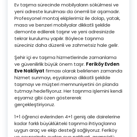
Ev taşıma sürecinde mobilyaların sökülmesi ve
yeni adreste kurulması da önemli bir aşamadır.
Profesyonel montaj ekiplerimiz ile dolap, yatak,
masa ve benzeri mobilyalar dikkatli şekilde
demonte edilerek taşınır ve yeni adresinizde
tekrar kurulumu yapılır. Böylece taşınma
süreciniz daha düzenli ve zahmetsiz hale gelir.
Şehir içi ev taşıma hizmetlerinde zamanlama
ve güvenilirlik büyük önem taşır.
Feriköy Evden
Eve Nakliyat
firması olarak belirlenen zamanda
hizmet sunmayı, eşyalarınızı dikkatli şekilde
taşımayı ve müşteri memnuniyetini ön planda
tutmayı hedefliyoruz. Her taşınma işlemini kendi
eşyamız gibi özen göstererek
gerçekleştiriyoruz.
1+1 öğrenci evlerinden 4+1 geniş aile dairelerine
kadar farklı büyüklükteki taşınma ihtiyaçlarına
uygun araç ve ekip desteği sağlıyoruz. Feriköy
ve çevresinde evden eve nakliyat, asansörlü