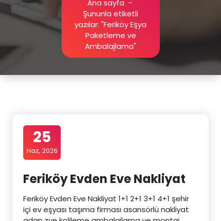
Ana sayfa
-
Şununla etiketli
yazılar: "Feriköy Eşya
Paketleme ve
Ambalajlama"
25
Haz, 2026
Feriköy Evden Eve Nakliyat
Feriköy Evden Eve Nakliyat 1+1 2+1 3+1 4+1 şehir
içi ev eşyası taşıma firması asansörlü nakliyat
adan zye kolileme ambalajlama ve montaj