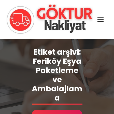
İçeriğe
geç
Evden Eve - İşyeri Ofis Nakliye İstanbul
Etiket arşivi:
Feriköy Eşya
Paketleme
ve
Ambalajlam
a