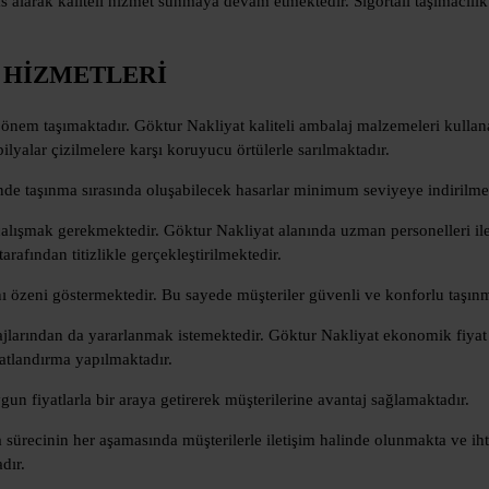
alarak kaliteli hizmet sunmaya devam etmektedir. Sigortalı taşımacılık
 HİZMETLERİ
önem taşımaktadır. Göktur Nakliyat kaliteli ambalaj malzemeleri kullan
lyalar çizilmelere karşı koruyucu örtülerle sarılmaktadır.
de taşınma sırasında oluşabilecek hasarlar minimum seviyeye indirilme
çalışmak gerekmektedir. Göktur Nakliyat alanında uzman personelleri il
rafından titizlikle gerçekleştirilmektedir.
 özeni göstermektedir. Bu sayede müşteriler güvenli ve konforlu taşınm
tajlarından da yararlanmak istemektedir. Göktur Nakliyat ekonomik fiyat
atlandırma yapılmaktadır.
ygun fiyatlarla bir araya getirerek müşterilerine avantaj sağlamaktadır.
ürecinin her aşamasında müşterilerle iletişim halinde olunmakta ve iht
dır.