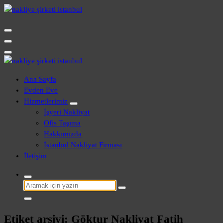
İçeriğe
geç
Evden Eve - İşyeri Ofis Nakliye İstanbul
Evden Eve - İşyeri Ofis Nakliye İstanbul
Ana Sayfa
Evden Eve
Hizmetlerimiz
İşyeri Nakliyat
Ofis Taşıma
Hakkımızda
İstanbul Nakliyat Firması
İletişim
Şunu
ara:
Etiket arşivi: Göktur Nakliyat Fatih