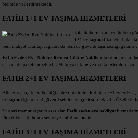
biçimde yerleştirmektedir.
FATİH 1+1 EV TAŞIMA HİZMETLERİ
Küçük daire taşımacılığı hızlı gör
1+1 ev taşıma
hizmetlerimiz eko
hem maliyet avantajı sağlamakta hem de güvenli taşımacılığı garanti e
Fatih Evden Eve Nakliye firması Göktur Nakliyat
tarafından sunulan
sistemi ile paketlenmektedir. Mobilya sökme ve montaj işlemleri uzman 
FATİH 2+1 EV TAŞIMA HİZMETLERİ
Ailelerin en çok tercih ettiği daire tiplerinden biri olan 2+1 evlerde 
ev taşıma
işlemlerini güvenli şekilde gerçekleştirmektedir. Özellikle 
Müşteri memnuniyetini esas alan
Fatih evden eve nakliyat
hizmetlerim
tüm riskler minimum seviyeye indirilmektedir.
FATİH 3+1 EV TAŞIMA HİZMETLERİ