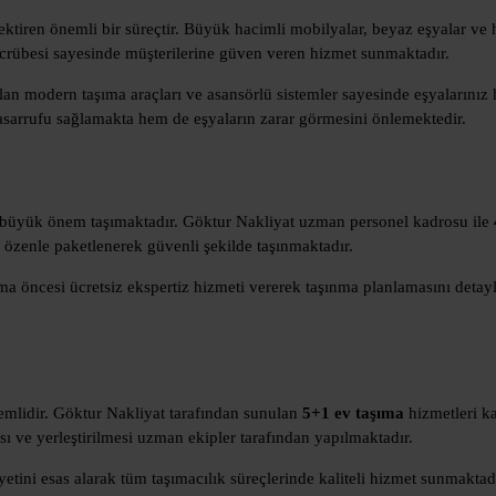
ektiren önemli bir süreçtir. Büyük hacimli mobilyalar, beyaz eşyalar ve 
tecrübesi sayesinde müşterilerine güven veren hizmet sunmaktadır.
lan modern taşıma araçları ve asansörlü sistemler sayesinde eşyalarınız hı
tasarrufu sağlamakta hem de eşyaların zarar görmesini önlemektedir.
i büyük önem taşımaktadır. Göktur Nakliyat uzman personel kadrosu ile
r özenle paketlenerek güvenli şekilde taşınmaktadır.
ma öncesi ücretsiz ekspertiz hizmeti vererek taşınma planlamasını detayl
.
emlidir. Göktur Nakliyat tarafından sunulan
5+1 ev taşıma
hizmetleri ka
sı ve yerleştirilmesi uzman ekipler tarafından yapılmaktadır.
ini esas alarak tüm taşımacılık süreçlerinde kaliteli hizmet sunmaktad