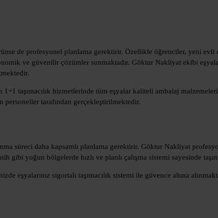
ünse de profesyonel planlama gerektirir. Özellikle öğrenciler, yeni evli ç
nomik ve güvenilir çözümler sunmaktadır. Göktur Nakliyat ekibi eşyala
tmektedir.
 1+1 taşımacılık hizmetlerinde tüm eşyalar kaliteli ambalaj malzemeleri 
personeller tarafından gerçekleştirilmektedir.
taşınma süreci daha kapsamlı planlama gerektirir. Göktur Nakliyat profesy
Fatih gibi yoğun bölgelerde hızlı ve planlı çalışma sistemi sayesinde ta
izde eşyalarınız sigortalı taşımacılık sistemi ile güvence altına alınmak