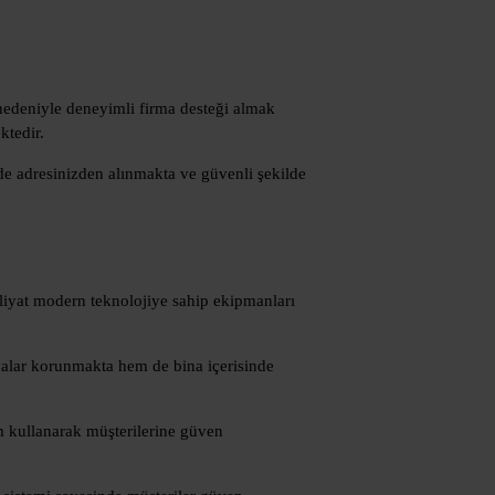
ı nedeniyle deneyimli firma desteği almak
ktedir.
rde adresinizden alınmakta ve güvenli şekilde
kliyat modern teknolojiye sahip ekipmanları
yalar korunmakta hem de bina içerisinde
em kullanarak müşterilerine güven