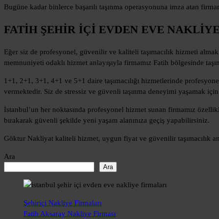
Bugüne kadar binlerce başarılı taşınma operasyonuna imza atan firmam
FATİH ŞEHİR İÇİ EVDEN EVE NAKLİY
Eğer siz de profesyonel, güvenilir ve kaliteli taşımacılık hizmeti alma
memnuniyeti odaklı hizmet anlayışıyla firmamız Fatih bölgesinde taşım
1+1, 2+1, 3+1, 4+1 ve 5+1 daire taşımacılığı hizmetlerinde profesyonel
vermektedir. Siz de stressiz ve güvenli taşınma deneyimi yaşamak için 
İstanbul’un her noktasında profesyonel hizmet sunan firmamız özelli
bırakarak güvenli şekilde yeni yaşam alanınıza geçiş yapabilirsiniz.
Göktur Nakliyat kaliteli hizmet, uygun fiyat ve güvenilir taşımacılık 
Ara
Ara
Şehiriçi Nakliye Firmaları
Fatih Aksaray Nakliye Firması