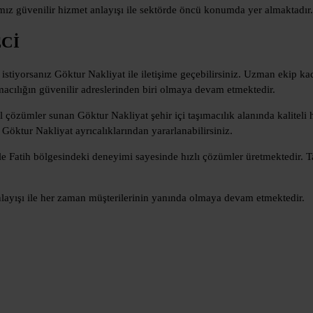
ız güvenilir hizmet anlayışı ile sektörde öncü konumda yer almaktadır.
ECİ
k istiyorsanız Göktur Nakliyat ile iletişime geçebilirsiniz. Uzman ekip k
acılığın güvenilir adreslerinden biri olmaya devam etmektedir.
 çözümler sunan Göktur Nakliyat şehir içi taşımacılık alanında kaliteli 
Göktur Nakliyat ayrıcalıklarından yararlanabilirsiniz.
kle Fatih bölgesindeki deneyimi sayesinde hızlı çözümler üretmektedir
anlayışı ile her zaman müşterilerinin yanında olmaya devam etmektedir.