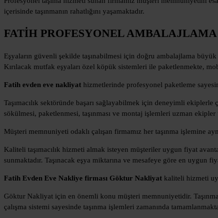
Profesyonel taşıma hizmeti sunan firmamız müşteri memnuniyetini esas 
içerisinde taşınmanın rahatlığını yaşamaktadır.
FATİH PROFESYONEL AMBALAJLAMA
Eşyaların güvenli şekilde taşınabilmesi için doğru ambalajlama büyük 
Kırılacak mutfak eşyaları özel köpük sistemleri ile paketlenmekte, mobi
Fatih evden eve nakliyat
hizmetlerinde profesyonel paketleme sayesin
Taşımacılık sektöründe başarı sağlayabilmek için deneyimli ekiplerle 
sökülmesi, paketlenmesi, taşınması ve montaj işlemleri uzman ekipler ta
Müşteri memnuniyeti odaklı çalışan firmamız her taşınma işlemine aynı
Kaliteli taşımacılık hizmeti almak isteyen müşteriler uygun fiyat avan
sunmaktadır. Taşınacak eşya miktarına ve mesafeye göre en uygun fiy
Fatih Evden Eve Nakliye firması Göktur Nakliyat
kaliteli hizmeti u
Göktur Nakliyat için en önemli konu müşteri memnuniyetidir. Taşınma s
çalışma sistemi sayesinde taşınma işlemleri zamanında tamamlanmakta