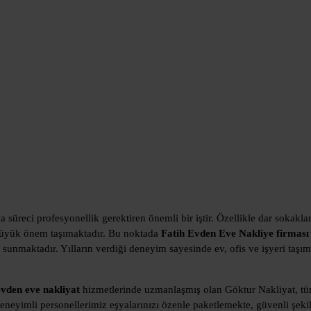
 süreci profesyonellik gerektiren önemli bir iştir. Özellikle dar sokaklar
 büyük önem taşımaktadır. Bu noktada
Fatih Evden Eve Nakliye firması
eri sunmaktadır. Yılların verdiği deneyim sayesinde ev, ofis ve işyeri ta
evden eve nakliyat
hizmetlerinde uzmanlaşmış olan Göktur Nakliyat, tüm
eneyimli personellerimiz eşyalarınızı özenle paketlemekte, güvenli şeki