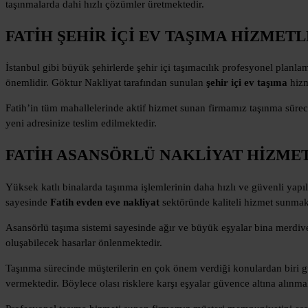
taşınmalarda dahi hızlı çözümler üretmektedir.
FATİH ŞEHİR İÇİ EV TAŞIMA HİZMETL
İstanbul gibi büyük şehirlerde şehir içi taşımacılık profesyonel planla
önemlidir. Göktur Nakliyat tarafından sunulan
şehir içi ev taşıma
hizm
Fatih’in tüm mahallelerinde aktif hizmet sunan firmamız taşınma sürecin
yeni adresinize teslim edilmektedir.
FATİH ASANSÖRLÜ NAKLİYAT HİZME
Yüksek katlı binalarda taşınma işlemlerinin daha hızlı ve güvenli yapı
sayesinde
Fatih evden eve nakliyat
sektöründe kaliteli hizmet sunmak
Asansörlü taşıma sistemi sayesinde ağır ve büyük eşyalar bina merdiv
oluşabilecek hasarlar önlenmektedir.
Taşınma sürecinde müşterilerin en çok önem verdiği konulardan biri gü
vermektedir. Böylece olası risklere karşı eşyalar güvence altına alınma