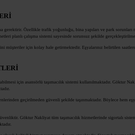
ERİ
ma gerektirir. Özellikle trafik yoğunluğu, bina yapıları ve park sorunlar
etleri planlı çalışma sistemi sayesinde sorunsuz şekilde gerçekleştirilme
i müşteriler için kolay hale getirmektedir. Eşyalarınız belirtilen saatle
TLERİ
labilmesi için asansörlü taşımacılık sistemi kullanılmaktadır. Göktur Na
tadır.
enlerinden geçirilmeden güvenli şekilde taşınmaktadır. Böylece hem eş
venliktir. Göktur Nakliyat tüm taşımacılık hizmetlerinde sigortalı sist
ktadır.