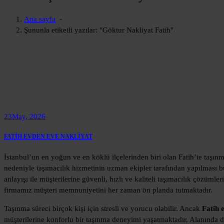
Ana sayfa
-
Şununla etiketli yazılar: "Göktur Nakliyat Fatih"
23
May, 2026
FATİH EVDEN EVE NAKLİYAT
İstanbul’un en yoğun ve en köklü ilçelerinden biri olan Fatih’te taşınma
nedeniyle taşımacılık hizmetinin uzman ekipler tarafından yapılması
anlayışı ile müşterilerine güvenli, hızlı ve kaliteli taşımacılık çözüml
firmamız müşteri memnuniyetini her zaman ön planda tutmaktadır.
Taşınma süreci birçok kişi için stresli ve yorucu olabilir. Ancak
Fatih 
müşterilerine konforlu bir taşınma deneyimi yaşatmaktadır. Alanında d