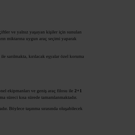
iftler ve yalnız yaşayan kişiler için sunulan
rın miktarına uygun araç seçimi yaparak
ile sarılmakta, kırılacak eşyalar özel koruma
onel ekipmanları ve geniş araç filosu ile
2+1
şınma süreci kısa sürede tamamlanmaktadır.
tadır. Böylece taşınma sırasında oluşabilecek