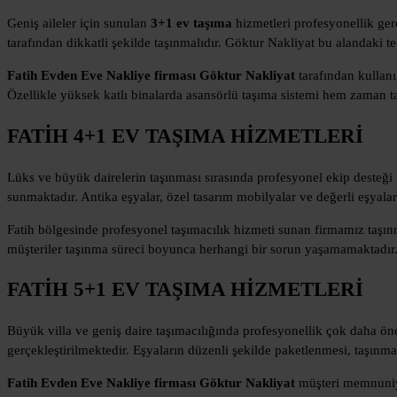
Geniş aileler için sunulan
3+1 ev taşıma
hizmetleri profesyonellik ger
tarafından dikkatli şekilde taşınmalıdır. Göktur Nakliyat bu alandaki 
Fatih Evden Eve Nakliye firması Göktur Nakliyat
tarafından kullanı
Özellikle yüksek katlı binalarda asansörlü taşıma sistemi hem zaman 
FATİH 4+1 EV TAŞIMA HİZMETLERİ
Lüks ve büyük dairelerin taşınması sırasında profesyonel ekip desteğ
sunmaktadır. Antika eşyalar, özel tasarım mobilyalar ve değerli eşyala
Fatih bölgesinde profesyonel taşımacılık hizmeti sunan firmamız taşın
müşteriler taşınma süreci boyunca herhangi bir sorun yaşamamaktadır
FATİH 5+1 EV TAŞIMA HİZMETLERİ
Büyük villa ve geniş daire taşımacılığında profesyonellik çok daha ön
gerçekleştirilmektedir. Eşyaların düzenli şekilde paketlenmesi, taşınma
Fatih Evden Eve Nakliye firması Göktur Nakliyat
müşteri memnuniyet