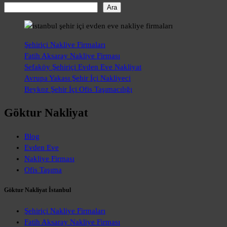
Ara
Şehiriçi Nakliye Firmaları
Fatih Aksaray Nakliye Firması
Sefaköy Şehiriçi Evden Eve Nakliyat
Avrupa Yakası Şehir İçi Nakliyeci
Beykoz Şehir İçi Ofis Taşımacılığı
Göktur Nakliyat
Blog
Evden Eve
Nakliye Firması
Ofis Taşıma
Göktur Nakliyat İstanbul
Şehiriçi Nakliye Firmaları
Fatih Aksaray Nakliye Firması