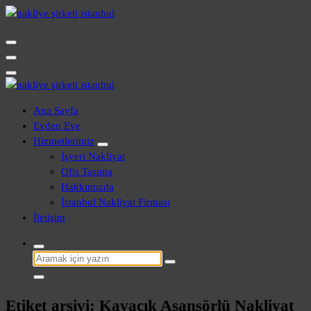
İçeriğe
geç
Evden Eve - İşyeri Ofis Nakliye İstanbul
Evden Eve - İşyeri Ofis Nakliye İstanbul
Ana Sayfa
Evden Eve
Hizmetlerimiz
İşyeri Nakliyat
Ofis Taşıma
Hakkımızda
İstanbul Nakliyat Firması
İletişim
Şunu
ara:
Etiket arşivi: Kavacık Asansörlü Nakliyat