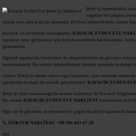
Şehir içi taşımacılıkta z
organize bir çalışma sistem
sürede yeni adrese geçişi tamamlar. Böylece müşterilerimiz zaman kayb
Kavacık ve çevresinde sunduğumuz
KAVACIK EVDEN EVE NAKL
eşyaların zarar görmemesi için özel donanımlarla hazırlanmıştır. Ayrıc
gelmektedir.
Sigortalı taşımacılık hizmetimiz ile müşterilerimize ek güvence sunuy
korunmaktadır. Bu sayede müşterilerimiz taşınma sırasında herhangi bir
Göktur Nakliyat olarak sadece eşya taşımıyor, aynı zamanda müşteriler
işlemlerini eksiksiz bir şekilde gerçekleştirir.
KAVACIK EVDEN EV
Şehir içi daire taşımacılığında uzman kadromuz ile Kavacık bölgesinde 
Bu sayede
KAVACIK EVDEN EVE NAKLİYAT
hizmeti hem hızlı h
Eğer siz de güvenilir, profesyonel ve uygun fiyatlı bir taşımacılık hi
📞
GÖKTUR NAKLİYAT: +90 506 043 47 29
Ara