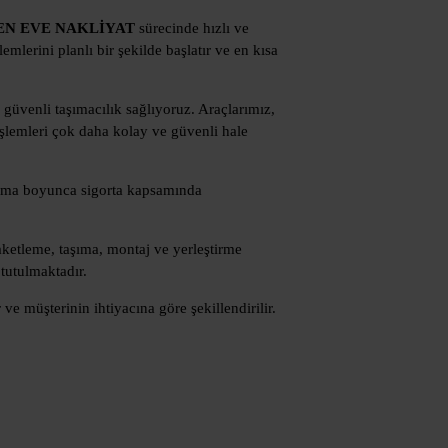
EN EVE NAKLİYAT
sürecinde hızlı ve
emlerini planlı bir şekilde başlatır ve en kısa
güvenli taşımacılık sağlıyoruz. Araçlarımız,
işlemleri çok daha kolay ve güvenli hale
ınma boyunca sigorta kapsamında
aketleme, taşıma, montaj ve yerleştirme
utulmaktadır.
e müşterinin ihtiyacına göre şekillendirilir.