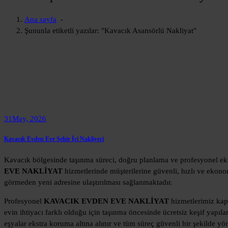
Ana sayfa
-
Şununla etiketli yazılar: "Kavacık Asansörlü Nakliyat"
31
May, 2026
Kavacık Evden Eve Şehir İçi Nakliyeci
Kavacık bölgesinde taşınma süreci, doğru planlama ve profesyonel ekip
EVE NAKLİYAT
hizmetlerinde müşterilerine güvenli, hızlı ve ekonom
görmeden yeni adresine ulaştırılması sağlanmaktadır.
Profesyonel
KAVACIK EVDEN EVE NAKLİYAT
hizmetlerimiz kaps
evin ihtiyacı farklı olduğu için taşınma öncesinde ücretsiz keşif yapı
eşyalar ekstra koruma altına alınır ve tüm süreç güvenli bir şekilde yöne