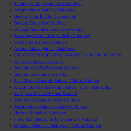
Sefaköy Şehiriçi Evden Eve Nakliyat
Avrupa Yakası Şehir İçi Nakliyeci
Beykoz Şehir İçi Ofis Taşımacılığı
Beykoz Evden Eve Nakliyat
Duatepe Mahallesi Evden Eve Nakliyat
Kasımpaşa Evden Eve Şehir İçi Nakliyeci
Perpa Ofis Taşıma Hizmetleri
Avrupa Yakası Şehir İçi Nakliyeci
ESENYURT EVDEN EVE NAKLİYE | +90 506 043 47 29
Esenyurt ofis taşıma firması
Beylikdüzü Ofis Taşımacılığı Firması
Beylikdüzü evden eve nakliye
Eşya Taşıma Anadolu Yakası | Göktur Nakliyat
Küçük Ofis Taşıma Avrupa Yakası | Büro Taşımacılığı
Ev Eşyası Taşıma Hizmeti İstanbul
Teşvikiye Mahallesi Nakliye Firması
Mecidiyeköy Mahallesi Nakliye Firması
Harbiye Mahallesi Nakliyeci
Fulya Mahallesi Şehir İçi Evden Eve Nakliyat
Gülbahar Mahallesi Nakliyeci | Göktur Nakliyat