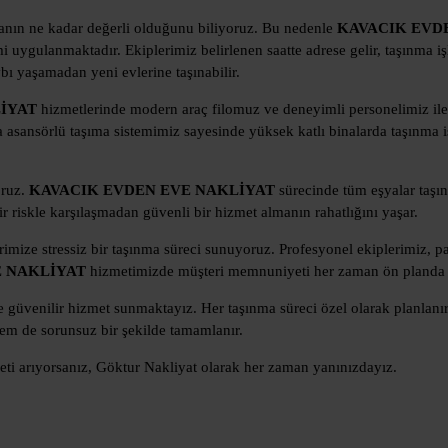
amanın ne kadar değerli olduğunu biliyoruz. Bu nedenle
KAVACIK EVD
i uygulanmaktadır. Ekiplerimiz belirlenen saatte adrese gelir, taşınma işl
ı yaşamadan yeni evlerine taşınabilir.
İYAT
hizmetlerinde modern araç filomuz ve deneyimli personelimiz ile 
a asansörlü taşıma sistemimiz sayesinde yüksek katlı binalarda taşınma 
oruz.
KAVACIK EVDEN EVE NAKLİYAT
sürecinde tüm eşyalar taş
 riskle karşılaşmadan güvenli bir hizmet almanın rahatlığını yaşar.
imize stressiz bir taşınma süreci sunuyoruz. Profesyonel ekiplerimiz, p
E NAKLİYAT
hizmetimizde müşteri memnuniyeti her zaman ön planda t
güvenilir hizmet sunmaktayız. Her taşınma süreci özel olarak planlanır v
em de sorunsuz bir şekilde tamamlanır.
zmeti arıyorsanız, Göktur Nakliyat olarak her zaman yanınızdayız.