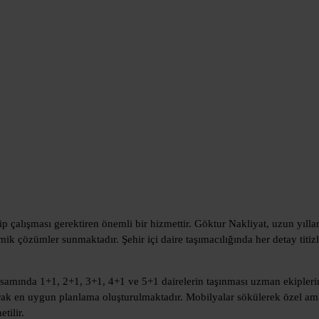
 çalışması gerektiren önemli bir hizmettir. Göktur Nakliyat, uzun yıll
ik çözümler sunmaktadır. Şehir içi daire taşımacılığında her detay titiz
amında 1+1, 2+1, 3+1, 4+1 ve 5+1 dairelerin taşınması uzman ekiplerimi
larak en uygun planlama oluşturulmaktadır. Mobilyalar sökülerek özel amb
tilir.