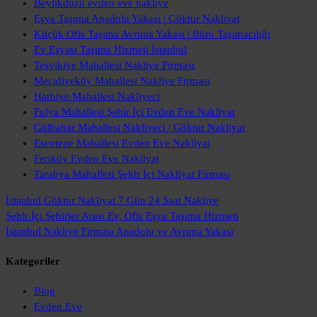
Beylikdüzü evden eve nakliye
Eşya Taşıma Anadolu Yakası | Göktur Nakliyat
Küçük Ofis Taşıma Avrupa Yakası | Büro Taşımacılığı
Ev Eşyası Taşıma Hizmeti İstanbul
Teşvikiye Mahallesi Nakliye Firması
Mecidiyeköy Mahallesi Nakliye Firması
Harbiye Mahallesi Nakliyeci
Fulya Mahallesi Şehir İçi Evden Eve Nakliyat
Gülbahar Mahallesi Nakliyeci | Göktur Nakliyat
Esentepe Mahallesi Evden Eve Nakliyat
Feriköy Evden Eve Nakliyat
Tarabya Mahallesi Şehir İçi Nakliyat Firması
İstanbul Göktur Nakliyat
7 Gün 24 Saat Nakliye
Şehir İçi Şehirler Arası
Ev, Ofis Eşya Taşıma Hizmeti
İstanbul Nakliye Firması
Anadolu ve Avrupa Yakası
Kategoriler
Blog
Evden Eve