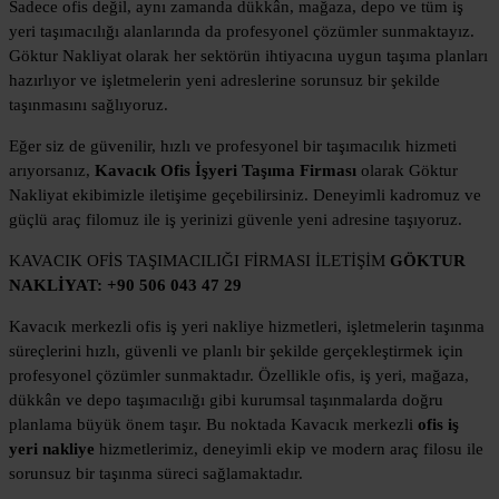
Sadece ofis değil, aynı zamanda dükkân, mağaza, depo ve tüm iş
yeri taşımacılığı alanlarında da profesyonel çözümler sunmaktayız.
Göktur Nakliyat olarak her sektörün ihtiyacına uygun taşıma planları
hazırlıyor ve işletmelerin yeni adreslerine sorunsuz bir şekilde
taşınmasını sağlıyoruz.
Eğer siz de güvenilir, hızlı ve profesyonel bir taşımacılık hizmeti
arıyorsanız,
Kavacık Ofis İşyeri Taşıma Firması
olarak Göktur
Nakliyat ekibimizle iletişime geçebilirsiniz. Deneyimli kadromuz ve
güçlü araç filomuz ile iş yerinizi güvenle yeni adresine taşıyoruz.
KAVACIK OFİS TAŞIMACILIĞI FİRMASI İLETİŞİM
GÖKTUR
NAKLİYAT: +90 506 043 47 29
Kavacık merkezli ofis iş yeri nakliye hizmetleri, işletmelerin taşınma
süreçlerini hızlı, güvenli ve planlı bir şekilde gerçekleştirmek için
profesyonel çözümler sunmaktadır. Özellikle ofis, iş yeri, mağaza,
dükkân ve depo taşımacılığı gibi kurumsal taşınmalarda doğru
planlama büyük önem taşır. Bu noktada Kavacık merkezli
ofis iş
yeri nakliye
hizmetlerimiz, deneyimli ekip ve modern araç filosu ile
sorunsuz bir taşınma süreci sağlamaktadır.