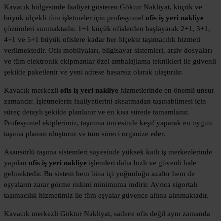
Kavacık bölgesinde faaliyet gösteren Göktur Nakliyat, küçük ve
büyük ölçekli tüm işletmeler için profesyonel
ofis iş yeri nakliye
çözümleri sunmaktadır. 1+1 küçük ofislerden başlayarak 2+1, 3+1,
4+1 ve 5+1 büyük ofislere kadar her ölçekte taşımacılık hizmeti
verilmektedir. Ofis mobilyaları, bilgisayar sistemleri, arşiv dosyaları
ve tüm elektronik ekipmanlar özel ambalajlama teknikleri ile güvenli
şekilde paketlenir ve yeni adrese hasarsız olarak ulaştırılır.
Kavacık merkezli
ofis iş yeri nakliye
hizmetlerinde en önemli unsur
zamandır. İşletmelerin faaliyetlerini aksatmadan taşınabilmesi için
süreç detaylı şekilde planlanır ve en kısa sürede tamamlanır.
Profesyonel ekiplerimiz, taşınma öncesinde keşif yaparak en uygun
taşıma planını oluşturur ve tüm süreci organize eder.
Asansörlü taşıma sistemleri sayesinde yüksek katlı iş merkezlerinde
yapılan
ofis iş yeri nakliye
işlemleri daha hızlı ve güvenli hale
gelmektedir. Bu sistem hem bina içi yoğunluğu azaltır hem de
eşyaların zarar görme riskini minimuma indirir. Ayrıca sigortalı
taşımacılık hizmetimiz ile tüm eşyalar güvence altına alınmaktadır.
Kavacık merkezli Göktur Nakliyat, sadece ofis değil aynı zamanda