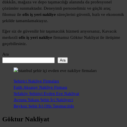
dükkân, mağaza ve depo taşımacılığı alanında da profesyonel
çözümler sunmaktadır. Deneyimli personelimiz ve güçlü araç
filomuz ile
ofis iş yeri nakliye
süreçlerini güvenli, hızlı ve ekonomik
şekilde tamamlamaktayız.
Eğer siz de güvenilir bir taşımacılık hizmeti arıyorsanız, Kavacık
merkezli
ofis iş yeri nakliye
firmamız Göktur Nakliyat ile iletişime
geçebilirsiniz.
Ara
Ara
Şehiriçi Nakliye Firmaları
Fatih Aksaray Nakliye Firması
Sefaköy Şehiriçi Evden Eve Nakliyat
Avrupa Yakası Şehir İçi Nakliyeci
Beykoz Şehir İçi Ofis Taşımacılığı
Göktur Nakliyat