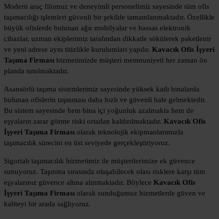
Modern araç filomuz ve deneyimli personelimiz sayesinde tüm ofis
taşımacılığı işlemleri güvenli bir şekilde tamamlanmaktadır. Özellikle
büyük ofislerde bulunan ağır mobilyalar ve hassas elektronik
cihazlar, uzman ekiplerimiz tarafından dikkatle sökülerek paketlenir
ve yeni adrese aynı titizlikle kurulumları yapılır.
Kavacık Ofis İşyeri
Taşıma Firması
hizmetimizde müşteri memnuniyeti her zaman ön
planda tutulmaktadır.
Asansörlü taşıma sistemlerimiz sayesinde yüksek katlı binalarda
bulunan ofislerin taşınması daha hızlı ve güvenli hale gelmektedir.
Bu sistem sayesinde hem bina içi yoğunluk azalmakta hem de
eşyaların zarar görme riski ortadan kaldırılmaktadır.
Kavacık Ofis
İşyeri Taşıma Firması
olarak teknolojik ekipmanlarımızla
taşımacılık sürecini en üst seviyede gerçekleştiriyoruz.
Sigortalı taşımacılık hizmetimiz ile müşterilerimize ek güvence
sunuyoruz. Taşınma sırasında oluşabilecek olası risklere karşı tüm
eşyalarınız güvence altına alınmaktadır. Böylece
Kavacık Ofis
İşyeri Taşıma Firması
olarak sunduğumuz hizmetlerde güven ve
kaliteyi bir arada sağlıyoruz.