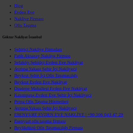
Blog
Evden Eve
Nakliye Firması
Ofis Taşıma
Göktur Nakliyat İstanbul
Şehiriçi Nakliye Firmaları
Fatih Aksaray Nakliye Firması
Sefaköy Şehiriçi Evden Eve Nakliyat
Avrupa Yakası Şehir İçi Nakliyeci
Beykoz Şehir İçi Ofis Taşımacılığı
Beykoz Evden Eve Nakliyat
Duatepe Mahallesi Evden Eve Nakliyat
Kasımpaşa Evden Eve Şehir İçi Nakliyeci
Perpa Ofis Taşıma Hizmetleri
Avrupa Yakası Şehir İçi Nakliyeci
ESENYURT EVDEN EVE NAKLİYE | +90 506 043 47 29
Esenyurt ofis taşıma firması
Beylikdüzü Ofis Taşımacılığı Firması