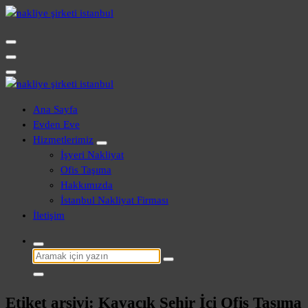
İçeriğe
geç
Evden Eve - İşyeri Ofis Nakliye İstanbul
Evden Eve - İşyeri Ofis Nakliye İstanbul
Ana Sayfa
Evden Eve
Hizmetlerimiz
İşyeri Nakliyat
Ofis Taşıma
Hakkımızda
İstanbul Nakliyat Firması
İletişim
Şunu
ara:
Etiket arşivi: Kavacık Şehir İçi Ofis Taşıma