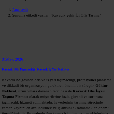
Ana sayfa
-
Şununla etiketli yazılar: "Kavacık Şehir İçi Ofis Taşıma"
31
May, 2026
Kavacık Ofis Taşımacılığı | Kavacık İş Yeri Nakliyat
Kavacık bölgesinde ofis ve iş yeri taşımacılığı, profesyonel planlama
ve dikkatli bir organizasyon gerektiren önemli bir süreçtir.
Göktur
Nakliyat
, uzun yıllara dayanan tecrübesi ile
Kavacık Ofis İşyeri
Taşıma Firması
olarak müşterilerine hızlı, güvenli ve sorunsuz
taşımacılık hizmeti sunmaktadır. İş yerlerinin taşınma sürecinde
zaman kaybını en aza indirmek ve iş akışını aksatmamak en önemli
önceliğimizdir. Bu nedenle tüm taşıma işlemleri uzman ekiplerimiz