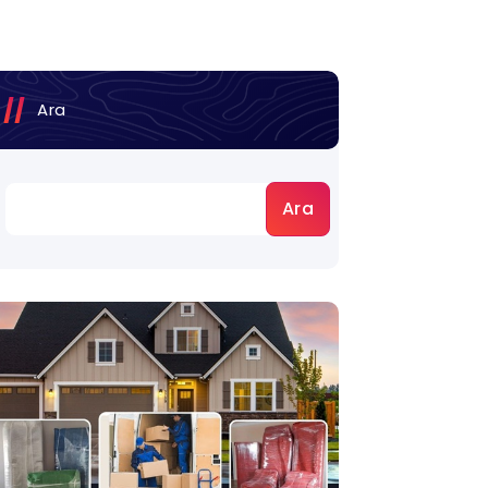
Ara
Ara