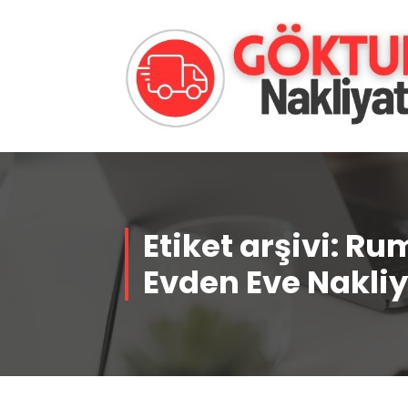
İçeriğe
geç
Evden Eve - İşyeri Ofis Nakliye
İstanbul
Etiket arşivi: Ru
Evden Eve Nakliy