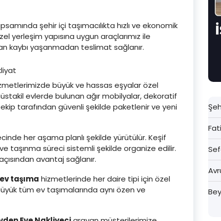
psamında şehir içi taşımacılıkta hızlı ve ekonomik
el yerleşim yapısına uygun araçlarımız ile
aman kaybı yaşanmadan teslimat sağlanır.
zmetlerimizde büyük ve hassas eşyalar özel
 müstakil evlerde bulunan ağır mobilyalar, dekoratif
Şeh
ekip tarafından güvenli şekilde paketlenir ve yeni
Fat
cinde her aşama planlı şekilde yürütülür. Keşif
r ve taşınma süreci sistemli şekilde organize edilir.
Sef
ısından avantaj sağlanır.
Avr
1 ev taşıma
hizmetlerinde her daire tipi için özel
üyük tüm ev taşımalarında aynı özen ve
Bey
vden Eve Nakliyeci
arayan müşterilerimize