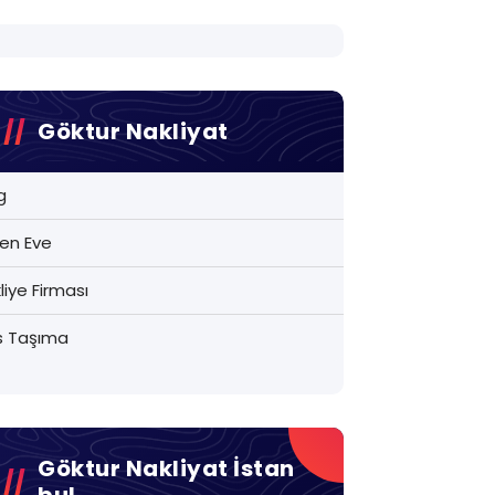
Göktur Nakliyat
g
en Eve
liye Firması
s Taşıma
Göktur Nakliyat İstan
Bul