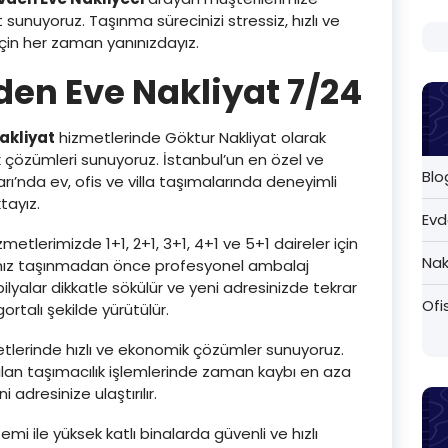
et sunuyoruz. Taşınma sürecinizi stressiz, hızlı ve
çin her zaman yanınızdayız.
den Eve Nakliyat 7/24
akliyat
hizmetlerinde Göktur Nakliyat olarak
ık çözümleri sunuyoruz. İstanbul’un en özel ve
Blo
arı’nda ev, ofis ve villa taşımalarında deneyimli
tayız.
Evd
metlerimizde 1+1, 2+1, 3+1, 4+1 ve 5+1 daireler için
Nak
arınız taşınmadan önce profesyonel ambalaj
lyalar dikkatle sökülür ve yeni adresinizde tekrar
Ofi
ortalı şekilde yürütülür.
tlerinde hızlı ve ekonomik çözümler sunuyoruz.
ılan taşımacılık işlemlerinde zaman kaybı en aza
i adresinize ulaştırılır.
emi ile yüksek katlı binalarda güvenli ve hızlı