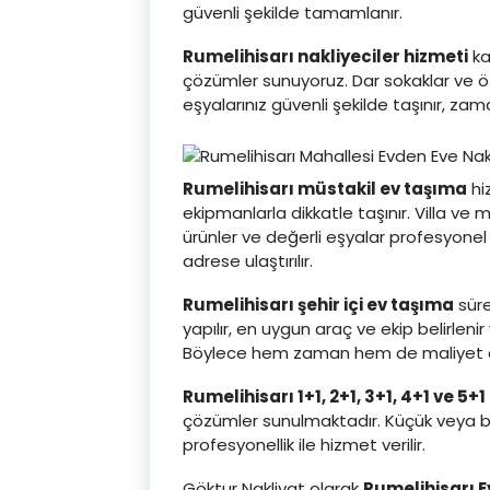
güvenli şekilde tamamlanır.
Rumelihisarı nakliyeciler hizmeti
ka
çözümler sunuyoruz. Dar sokaklar ve öz
eşyalarınız güvenli şekilde taşınır, z
Rumelihisarı müstakil ev taşıma
hi
ekipmanlarla dikkatle taşınır. Villa ve
ürünler ve değerli eşyalar profesyonel 
adrese ulaştırılır.
Rumelihisarı şehir içi ev taşıma
süre
yapılır, en uygun araç ve ekip belirleni
Böylece hem zaman hem de maliyet aç
Rumelihisarı 1+1, 2+1, 3+1, 4+1 ve 5+
çözümler sunulmaktadır. Küçük veya b
profesyonellik ile hizmet verilir.
Göktur Nakliyat olarak
Rumelihisarı E