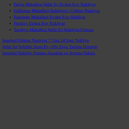
Fulya Mahallesi Şehir İçi Evden Eve Nakliyat
Gülbahar Mahallesi Nakliyeci | Göktur Nakliyat
Esentepe Mahallesi Evden Eve Nakliyat
Feriköy Evden Eve Nakliyat
Tarabya Mahallesi Şehir İçi Nakliyat Firması
İstanbul Göktur Nakliyat
7 Gün 24 Saat Nakliye
Şehir İçi Şehirler Arası
Ev, Ofis Eşya Taşıma Hizmeti
İstanbul Nakliye Firması
Anadolu ve Avrupa Yakası