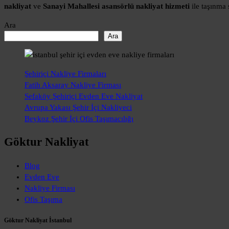
nakliyat
ve
Sanayi Mahallesi asansörlü nakliyat hizmeti
ile taşınma 
Ara
Ara
Şehiriçi Nakliye Firmaları
Fatih Aksaray Nakliye Firması
Sefaköy Şehiriçi Evden Eve Nakliyat
Avrupa Yakası Şehir İçi Nakliyeci
Beykoz Şehir İçi Ofis Taşımacılığı
Göktur Nakliyat
Blog
Evden Eve
Nakliye Firması
Ofis Taşıma
Göktur Nakliyat İstanbul