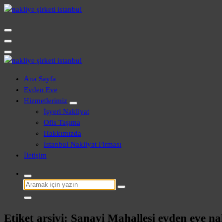
İçeriğe
geç
Evden Eve - İşyeri Ofis Nakliye İstanbul
Evden Eve - İşyeri Ofis Nakliye İstanbul
Ana Sayfa
Evden Eve
Hizmetlerimiz
İşyeri Nakliyat
Ofis Taşıma
Hakkımızda
İstanbul Nakliyat Firması
İletişim
Şunu
ara:
Etiket arşivi: Sanayi Mahallesi evden eve na