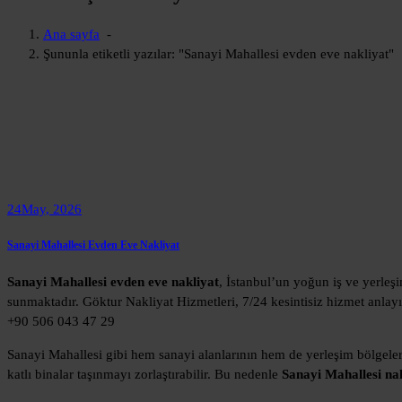
Ana sayfa
-
Şununla etiketli yazılar: "Sanayi Mahallesi evden eve nakliyat"
24
May, 2026
Sanayi Mahallesi Evden Eve Nakliyat
Sanayi Mahallesi evden eve nakliyat
, İstanbul’un yoğun iş ve yerleş
sunmaktadır. Göktur Nakliyat Hizmetleri, 7/24 kesintisiz hizmet anlayışı
+90 506 043 47 29
Sanayi Mahallesi gibi hem sanayi alanlarının hem de yerleşim bölgeleri
katlı binalar taşınmayı zorlaştırabilir. Bu nedenle
Sanayi Mahallesi nak