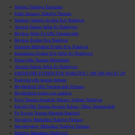
Şehiriçi Nakliye Firmaları
Fatih Aksaray Nakliye Firması
Sefaköy Şehiriçi Evden Eve Nakliyat
Avrupa Yakası Şehir İçi Nakliyeci
Beykoz Şehir İçi Ofis Taşımacılığı
Beykoz Evden Eve Nakliyat
Duatepe Mahallesi Evden Eve Nakliyat
Kasımpaşa Evden Eve Şehir İçi Nakliyeci
Perpa Ofis Taşıma Hizmetleri
Avrupa Yakası Şehir İçi Nakliyeci
ESENYURT EVDEN EVE NAKLİYE | +90 506 043 47 29
Esenyurt ofis taşıma firması
Beylikdüzü Ofis Taşımacılığı Firması
Beylikdüzü evden eve nakliye
Eşya Taşıma Anadolu Yakası | Göktur Nakliyat
Küçük Ofis Taşıma Avrupa Yakası | Büro Taşımacılığı
Ev Eşyası Taşıma Hizmeti İstanbul
Teşvikiye Mahallesi Nakliye Firması
Mecidiyeköy Mahallesi Nakliye Firması
Harbiye Mahallesi Nakliyeci