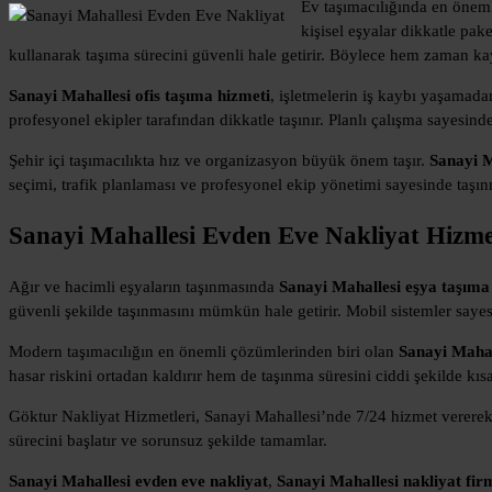
Ev taşımacılığında en önemli
kişisel eşyalar dikkatle pa
kullanarak taşıma sürecini güvenli hale getirir. Böylece hem zaman ka
Sanayi Mahallesi ofis taşıma hizmeti
, işletmelerin iş kaybı yaşamadan
profesyonel ekipler tarafından dikkatle taşınır. Planlı çalışma sayesin
Şehir içi taşımacılıkta hız ve organizasyon büyük önem taşır.
Sanayi M
seçimi, trafik planlaması ve profesyonel ekip yönetimi sayesinde taşınma
Sanayi Mahallesi Evden Eve Nakliyat Hizme
Ağır ve hacimli eşyaların taşınmasında
Sanayi Mahallesi eşya taşıma
güvenli şekilde taşınmasını mümkün hale getirir. Mobil sistemler sayes
Modern taşımacılığın en önemli çözümlerinden biri olan
Sanayi Mahal
hasar riskini ortadan kaldırır hem de taşınma süresini ciddi şekilde kısal
Göktur Nakliyat Hizmetleri, Sanayi Mahallesi’nde 7/24 hizmet vererek
sürecini başlatır ve sorunsuz şekilde tamamlar.
Sanayi Mahallesi evden eve nakliyat
,
Sanayi Mahallesi nakliyat fir