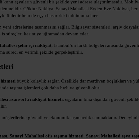
 konu eşyaların güvenli bir şekilde yeni adrese ulaştırılmasıdır. Mobilyal
ketlenmelidir. Göktur Nakliyat Sanayi Mahallesi Evden Eve Nakliyat, her 
ybı önlenir hem de eşya hasar riski minimuma iner.
 yeni adreslerine taşınmasını sağlar. Bilgisayar sistemleri, arşiv dosyala
de iş süreçleri kesintiye uğramadan devam eder.
ahallesi şehir içi nakliyat
, İstanbul’un farklı bölgeleri arasında güvenl
 süreci en verimli şekilde gerçekleştirilir.
tleri
 hizmeti
büyük kolaylık sağlar. Özellikle dar merdiven boşlukları ve yük
inde taşıma işlemleri çok daha hızlı ve güvenli olur.
lesi asansörlü nakliyat hizmeti
, eşyaların bina dışından güvenli şekil
tır.
 müşterilerine güvenli ve ekonomik taşımacılık sunmaktadır. Deneyimli 
ması
,
Sanayi Mahallesi ofis taşıma hizmeti
,
Sanayi Mahallesi eşya taş