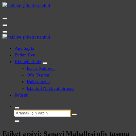
İçeriğe
geç
Evden Eve - İşyeri Ofis Nakliye İstanbul
Evden Eve - İşyeri Ofis Nakliye İstanbul
Ana Sayfa
Evden Eve
Hizmetlerimiz
İşyeri Nakliyat
Ofis Taşıma
Hakkımızda
İstanbul Nakliyat Firması
İletişim
Şunu
ara:
Etiket arşivi: Sanayi Mahallesi ofis taşıma