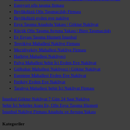
Esenyurt ofis taşıma firması
Beylikdüzü Ofis Taşımacılığı Firması
Beylikdüzü evden eve nakliye
Eşya Taşıma Anadolu Yakası | Göktur Nakliyat
Küçük Ofis Taşıma Avrupa Yakası | Büro Taşımacılığı
Ev Eşyası Taşıma Hizmeti İstanbul
Teşvikiye Mahallesi Nakliye Firması
Mecidiyeköy Mahallesi Nakliye Firması
Harbiye Mahallesi Nakliyeci
Fulya Mahallesi Şehir İçi Evden Eve Nakliyat
Gülbahar Mahallesi Nakliyeci | Göktur Nakliyat
Esentepe Mahallesi Evden Eve Nakliyat
Feriköy Evden Eve Nakliyat
Tarabya Mahallesi Şehir İçi Nakliyat Firması
İstanbul Göktur Nakliyat
7 Gün 24 Saat Nakliye
Şehir İçi Şehirler Arası
Ev, Ofis Eşya Taşıma Hizmeti
İstanbul Nakliye Firması
Anadolu ve Avrupa Yakası
Kategoriler