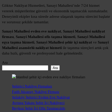
Göktur Nakliyat Hizmetleri, Sanayi Mahallesi’nde 7/24 hizmet
vererek müşterilerine güvenli ve ekonomik taşımacılık sunmaktadır.
Deneyimli ekipler kısa sürede adrese ulaşarak taşıma sürecini başlatır
ve sorunsuz şekilde tamamlar.
Sanayi Mahallesi evden eve nakliyat
,
Sanayi Mahallesi nakliyat
firması
,
Sanayi Mahallesi ofis taşıma hizmeti
,
Sanayi Mahallesi
eşya taşıma hizmeti
,
Sanayi Mahallesi şehir içi nakliyat
ve
Sanayi
Mahallesi asansörlü nakliyat hizmeti
ile taşınma süreçleri artık çok
daha hızlı, güvenli ve profesyonel hale gelmektedir.
Ara
Ara
Şehiriçi Nakliye Firmaları
Fatih Aksaray Nakliye Firması
Sefaköy Şehiriçi Evden Eve Nakliyat
Avrupa Yakası Şehir İçi Nakliyeci
Beykoz Şehir İçi Ofis Taşımacılığı