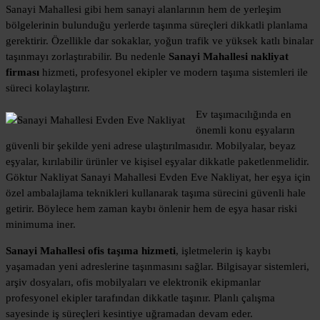
Sanayi Mahallesi gibi hem sanayi alanlarının hem de yerleşim
bölgelerinin bulunduğu yerlerde taşınma süreçleri dikkatli planlama
gerektirir. Özellikle dar sokaklar, yoğun trafik ve yüksek katlı binalar
taşınmayı zorlaştırabilir. Bu nedenle
Sanayi Mahallesi nakliyat
firması
hizmeti, profesyonel ekipler ve modern taşıma sistemleri ile
süreci kolaylaştırır.
Ev taşımacılığında en
önemli konu eşyaların
güvenli bir şekilde yeni adrese ulaştırılmasıdır. Mobilyalar, beyaz
eşyalar, kırılabilir ürünler ve kişisel eşyalar dikkatle paketlenmelidir.
Göktur Nakliyat Sanayi Mahallesi Evden Eve Nakliyat, her eşya için
özel ambalajlama teknikleri kullanarak taşıma sürecini güvenli hale
getirir. Böylece hem zaman kaybı önlenir hem de eşya hasar riski
minimuma iner.
Sanayi Mahallesi ofis taşıma hizmeti
, işletmelerin iş kaybı
yaşamadan yeni adreslerine taşınmasını sağlar. Bilgisayar sistemleri,
arşiv dosyaları, ofis mobilyaları ve elektronik ekipmanlar
profesyonel ekipler tarafından dikkatle taşınır. Planlı çalışma
sayesinde iş süreçleri kesintiye uğramadan devam eder.