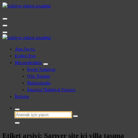
İçeriğe
geç
Evden Eve - İşyeri Ofis Nakliye İstanbul
Evden Eve - İşyeri Ofis Nakliye İstanbul
Ana Sayfa
Evden Eve
Hizmetlerimiz
İşyeri Nakliyat
Ofis Taşıma
Hakkımızda
İstanbul Nakliyat Firması
İletişim
Şunu
ara:
Etiket arşivi: Sarıyer site içi villa taşıma