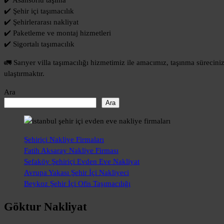
✔️ Asansörlü taşıma
✔️ Şehir içi taşımacılık
✔️ Şehirlerarası nakliyat
✔️ Paketleme ve montaj hizmetleri
✔️ Sigortalı taşımacılık
🚛 Sarıyer villa taşımacılığı hizmetimiz ile amacımız, taşınma sürecin
ulaştırmaktır.
Ara
Ara
Şehiriçi Nakliye Firmaları
Fatih Aksaray Nakliye Firması
Sefaköy Şehiriçi Evden Eve Nakliyat
Avrupa Yakası Şehir İçi Nakliyeci
Beykoz Şehir İçi Ofis Taşımacılığı
Göktur Nakliyat