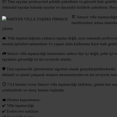
📦 Tüm eşyalar profesyonel şekilde paketlenir ve güvenli hale getirilir
dekoratif eşyalar balonlu naylon ve dayanıklı kolilerle paketlenir. Beyaz
🏗️ Sarıyer villa taşımacılı
merdivenlere temas etmeden
çıkarır.
🛋️ Villa taşımacılığında yalnızca taşıma değil, aynı zamanda profesyon
montaj işlemleri tamamlanır ve yaşam alanı kullanıma hazır hale getiril
🚛 Sarıyer villa taşımacılığı hizmetimiz sadece ilçe içi değil, şehir içi
eşyaların güvenliği en üst seviyede tutulur.
🛡️ Tüm taşımacılık işlemlerimiz sigortalı olarak gerçekleştirilmektedir
dikkatli ve planlı çalışarak müşteri memnuniyetini en üst seviyede tuta
⏱️ 7/24 hizmet veren Sarıyer villa taşımacılığı ekibimiz, günün her sa
yönlendirilir ve süreç hemen başlatılır.
💼 Hizmet kapsamımız:
✔️ Villa taşımacılığı
✔️ Evden eve nakliyat