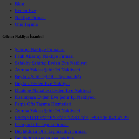
Blog
Evden Eve
Nakliye Firması
Ofis Taşıma
Göktur Nakliyat İstanbul
Şehiriçi Nakliye Firmaları
Fatih Aksaray Nakliye Firması
Sefaköy Şehiriçi Evden Eve Nakliyat
Avrupa Yakası Şehir İçi Nakliyeci
Beykoz Şehir İçi Ofis Taşımacılığı
Beykoz Evden Eve Nakliyat
Duatepe Mahallesi Evden Eve Nakliyat
Kasımpaşa Evden Eve Şehir İçi Nakliyeci
Perpa Ofis Taşıma Hizmetleri
Avrupa Yakası Şehir İçi Nakliyeci
ESENYURT EVDEN EVE NAKLİYE | +90 506 043 47 29
Esenyurt ofis taşıma firması
Beylikdüzü Ofis Taşımacılığı Firması
Beylikdüzü evden eve nakliye