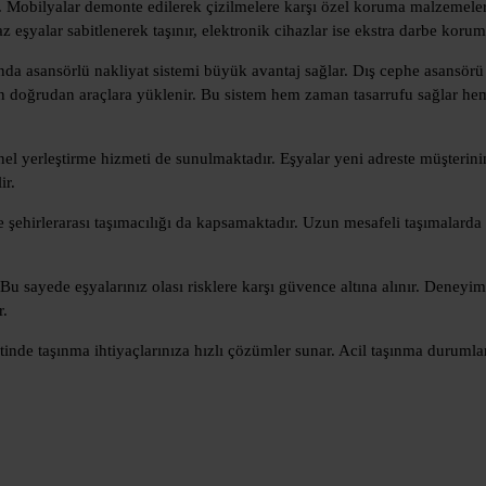
. Mobilyalar demonte edilerek çizilmelere karşı özel koruma malzemeleri 
 eşyalar sabitlenerek taşınır, elektronik cihazlar ise ekstra darbe korumas
ğında asansörlü nakliyat sistemi büyük avantaj sağlar. Dış cephe asansörü
 doğrudan araçlara yüklenir. Bu sistem hem zaman tasarrufu sağlar h
el yerleştirme hizmeti de sunulmaktadır. Eşyalar yeni adreste müşterinin i
ir.
 ve şehirlerarası taşımacılığı da kapsamaktadır. Uzun mesafeli taşımalarda
. Bu sayede eşyalarınız olası risklere karşı güvence altına alınır. Deney
r.
atinde taşınma ihtiyaçlarınıza hızlı çözümler sunar. Acil taşınma duruml