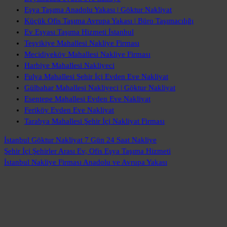
Eşya Taşıma Anadolu Yakası | Göktur Nakliyat
Küçük Ofis Taşıma Avrupa Yakası | Büro Taşımacılığı
Ev Eşyası Taşıma Hizmeti İstanbul
Teşvikiye Mahallesi Nakliye Firması
Mecidiyeköy Mahallesi Nakliye Firması
Harbiye Mahallesi Nakliyeci
Fulya Mahallesi Şehir İçi Evden Eve Nakliyat
Gülbahar Mahallesi Nakliyeci | Göktur Nakliyat
Esentepe Mahallesi Evden Eve Nakliyat
Feriköy Evden Eve Nakliyat
Tarabya Mahallesi Şehir İçi Nakliyat Firması
İstanbul Göktur Nakliyat
7 Gün 24 Saat Nakliye
Şehir İçi Şehirler Arası
Ev, Ofis Eşya Taşıma Hizmeti
İstanbul Nakliye Firması
Anadolu ve Avrupa Yakası