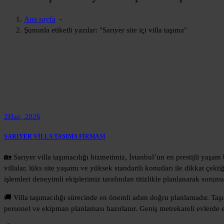
Ana sayfa
-
Şununla etiketli yazılar: "Sarıyer site içi villa taşıma"
2
Haz, 2026
SARIYER VİLLA TAŞIMA FİRMASI
🏡 Sarıyer villa taşımacılığı hizmetimiz, İstanbul’un en prestijli yaşa
villalar, lüks site yaşamı ve yüksek standartlı konutları ile dikkat çekt
işlemleri deneyimli ekiplerimiz tarafından titizlikle planlanarak sorun
🚚 Villa taşımacılığı sürecinde en önemli adım doğru planlamadır. Taşınm
personel ve ekipman planlaması hazırlanır. Geniş metrekareli evlerde e