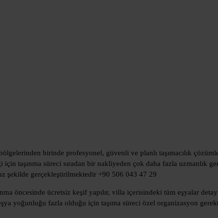
m bölgelerinden birinde profesyonel, güvenli ve planlı taşımacılık çözüml
iği için taşınma süreci sıradan bir nakliyeden çok daha fazla uzmanlık ger
suz şekilde gerçekleştirilmektedir +90 506 043 47 29
a öncesinde ücretsiz keşif yapılır, villa içerisindeki tüm eşyalar detayl
şya yoğunluğu fazla olduğu için taşıma süreci özel organizasyon gerekti