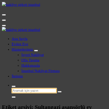
İçeriğe
geç
Evden Eve - İşyeri Ofis Nakliye İstanbul
Evden Eve - İşyeri Ofis Nakliye İstanbul
Ana Sayfa
Evden Eve
Hizmetlerimiz
İşyeri Nakliyat
Ofis Taşıma
Hakkımızda
İstanbul Nakliyat Firması
İletişim
Şunu
ara:
Etiket arşivi: Sultangazi asansörlü ev