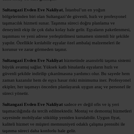
Sultangazi Evden Eve Nakliyat
, İstanbul’un en yoğun
bölgelerinden biri olan Sultangazi’de güvenli, hızlı ve profesyonel
taşımacılık hizmeti sunar. Taşınma süreci doğru planlama ve
deneyimli ekip ile çok daha kolay hale gelir. Eşyaların paketlenmesi,
taşınması ve yeni adrese yerleştirilmesi tamamen sistemli bir şekilde
yapılır. Özellikle kırılabilir eşyalar özel ambalaj malzemeleri ile
korunur ve zarar görmeden taşınır.
Sultangazi Evden Eve Nakliyat
hizmetinde asansörlü taşıma sistemi
büyük avantaj sağlar. Yüksek katlı binalarda eşyaların hızlı ve
güvenli şekilde indirilip çıkarılmasına yardımcı olur. Bu sayede hem
zaman kazanılır hem de eşya hasar riski minimuma iner. Profesyonel
ekipler, her taşımayı önceden planlayarak uygun araç ve personel ile
süreci yönetir.
Sultangazi Evden Eve Nakliyat
sadece ev değil ofis ve iş yeri
taşımacılığında da tercih edilmektedir. Montaj ve demontaj hizmetleri
sayesinde mobilyalar sökülüp yeniden kurulabilir. Uygun fiyat,
kaliteli hizmet ve müşteri memnuniyeti odaklı çalışma prensibi ile
taşınma süreci daha konforlu hale gelir.