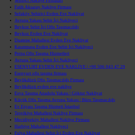
Şehiriçi Nakliye Firmaları
Fatih Aksaray Nakliye Firması
Sefaköy Şehiriçi Evden Eve Nakliyat
Avrupa Yakası Şehir İçi Nakliyeci
Beykoz Şehir İçi Ofis Taşımacılığı
Beykoz Evden Eve Nakliyat
Duatepe Mahallesi Evden Eve Nakliyat
Kasımpaşa Evden Eve Şehir İçi Nakliyeci
Perpa Ofis Taşıma Hizmetleri
Avrupa Yakası Şehir İçi Nakliyeci
ESENYURT EVDEN EVE NAKLİYE | +90 506 043 47 29
Esenyurt ofis taşıma firması
Beylikdüzü Ofis Taşımacılığı Firması
Beylikdüzü evden eve nakliye
Eşya Taşıma Anadolu Yakası | Göktur Nakliyat
Küçük Ofis Taşıma Avrupa Yakası | Büro Taşımacılığı
Ev Eşyası Taşıma Hizmeti İstanbul
Teşvikiye Mahallesi Nakliye Firması
Mecidiyeköy Mahallesi Nakliye Firması
Harbiye Mahallesi Nakliyeci
Fulya Mahallesi Şehir İçi Evden Eve Nakliyat