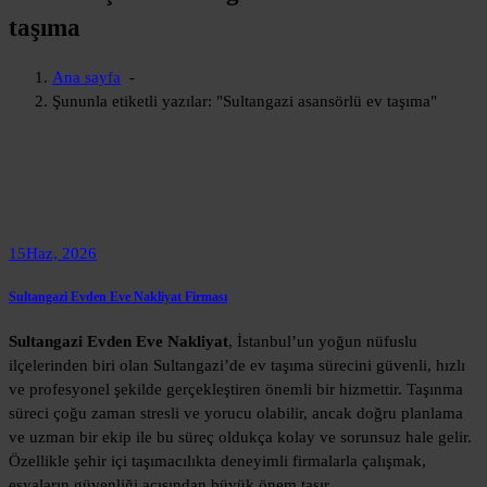
taşıma
Ana sayfa
-
Şununla etiketli yazılar: "Sultangazi asansörlü ev taşıma"
15
Haz, 2026
Sultangazi Evden Eve Nakliyat Firması
Sultangazi Evden Eve Nakliyat
, İstanbul’un yoğun nüfuslu
ilçelerinden biri olan Sultangazi’de ev taşıma sürecini güvenli, hızlı
ve profesyonel şekilde gerçekleştiren önemli bir hizmettir. Taşınma
süreci çoğu zaman stresli ve yorucu olabilir, ancak doğru planlama
ve uzman bir ekip ile bu süreç oldukça kolay ve sorunsuz hale gelir.
Özellikle şehir içi taşımacılıkta deneyimli firmalarla çalışmak,
eşyaların güvenliği açısından büyük önem taşır.