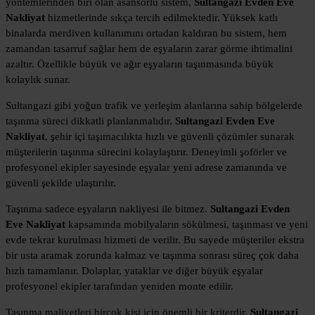
yöntemlerinden biri olan asansörlü sistem,
Sultangazi Evden Eve
Nakliyat
hizmetlerinde sıkça tercih edilmektedir. Yüksek katlı
binalarda merdiven kullanımını ortadan kaldıran bu sistem, hem
zamandan tasarruf sağlar hem de eşyaların zarar görme ihtimalini
azaltır. Özellikle büyük ve ağır eşyaların taşınmasında büyük
kolaylık sunar.
Sultangazi gibi yoğun trafik ve yerleşim alanlarına sahip bölgelerde
taşınma süreci dikkatli planlanmalıdır.
Sultangazi Evden Eve
Nakliyat
, şehir içi taşımacılıkta hızlı ve güvenli çözümler sunarak
müşterilerin taşınma sürecini kolaylaştırır. Deneyimli şoförler ve
profesyonel ekipler sayesinde eşyalar yeni adrese zamanında ve
güvenli şekilde ulaştırılır.
Taşınma sadece eşyaların nakliyesi ile bitmez.
Sultangazi Evden
Eve Nakliyat
kapsamında mobilyaların sökülmesi, taşınması ve yeni
evde tekrar kurulması hizmeti de verilir. Bu sayede müşteriler ekstra
bir usta aramak zorunda kalmaz ve taşınma sonrası süreç çok daha
hızlı tamamlanır. Dolaplar, yataklar ve diğer büyük eşyalar
profesyonel ekipler tarafından yeniden monte edilir.
Taşınma maliyetleri birçok kişi için önemli bir kriterdir.
Sultangazi