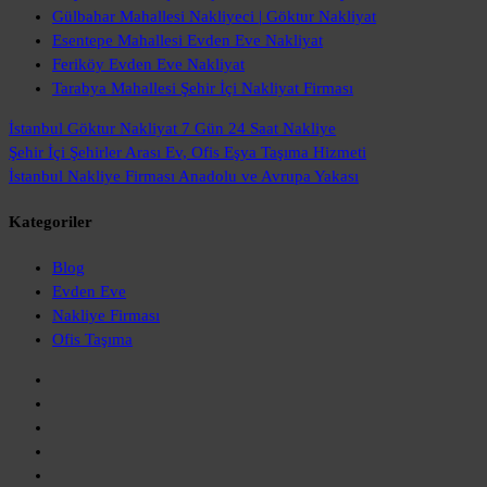
Gülbahar Mahallesi Nakliyeci | Göktur Nakliyat
Esentepe Mahallesi Evden Eve Nakliyat
Feriköy Evden Eve Nakliyat
Tarabya Mahallesi Şehir İçi Nakliyat Firması
İstanbul Göktur Nakliyat
7 Gün 24 Saat Nakliye
Şehir İçi Şehirler Arası
Ev, Ofis Eşya Taşıma Hizmeti
İstanbul Nakliye Firması
Anadolu ve Avrupa Yakası
Kategoriler
Blog
Evden Eve
Nakliye Firması
Ofis Taşıma