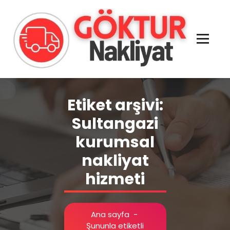
İçeriğe
geç
Evden Eve - İşyeri Ofis Nakliye İstanbul
Etiket arşivi:
Sultangazi
kurumsal
nakliyat
hizmeti
Ana sayfa
-
Şununla etiketli