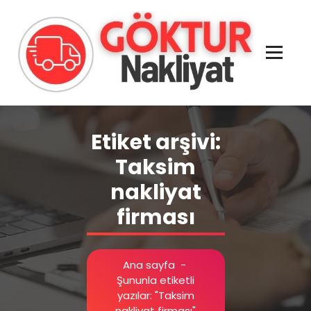
İçeriğe
geç
Evden Eve - İşyeri Ofis Nakliye İstanbul
Etiket arşivi:
Taksim
nakliyat
firması
Ana sayfa
-
Şununla etiketli
yazılar: "Taksim
nakliyat firması"