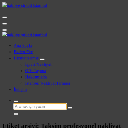
İçeriğe
geç
Evden Eve - İşyeri Ofis Nakliye İstanbul
Evden Eve - İşyeri Ofis Nakliye İstanbul
Ana Sayfa
Evden Eve
Hizmetlerimiz
İşyeri Nakliyat
Ofis Taşıma
Hakkımızda
İstanbul Nakliyat Firması
İletişim
Şunu
ara:
Etiket arşivi: Taksim profesyonel nakliyat