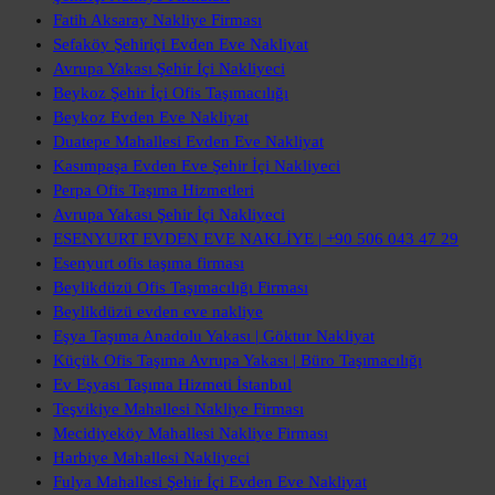
Fatih Aksaray Nakliye Firması
Sefaköy Şehiriçi Evden Eve Nakliyat
Avrupa Yakası Şehir İçi Nakliyeci
Beykoz Şehir İçi Ofis Taşımacılığı
Beykoz Evden Eve Nakliyat
Duatepe Mahallesi Evden Eve Nakliyat
Kasımpaşa Evden Eve Şehir İçi Nakliyeci
Perpa Ofis Taşıma Hizmetleri
Avrupa Yakası Şehir İçi Nakliyeci
ESENYURT EVDEN EVE NAKLİYE | +90 506 043 47 29
Esenyurt ofis taşıma firması
Beylikdüzü Ofis Taşımacılığı Firması
Beylikdüzü evden eve nakliye
Eşya Taşıma Anadolu Yakası | Göktur Nakliyat
Küçük Ofis Taşıma Avrupa Yakası | Büro Taşımacılığı
Ev Eşyası Taşıma Hizmeti İstanbul
Teşvikiye Mahallesi Nakliye Firması
Mecidiyeköy Mahallesi Nakliye Firması
Harbiye Mahallesi Nakliyeci
Fulya Mahallesi Şehir İçi Evden Eve Nakliyat