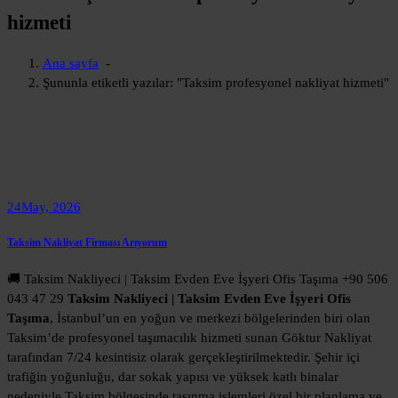
hizmeti
Ana sayfa
-
Şununla etiketli yazılar: "Taksim profesyonel nakliyat hizmeti"
24
May, 2026
Taksim Nakliyat Firması Arıyorum
🚚 Taksim Nakliyeci | Taksim Evden Eve İşyeri Ofis Taşıma +90 506
043 47 29
Taksim Nakliyeci | Taksim Evden Eve İşyeri Ofis
Taşıma
, İstanbul’un en yoğun ve merkezi bölgelerinden biri olan
Taksim’de profesyonel taşımacılık hizmeti sunan Göktur Nakliyat
tarafından 7/24 kesintisiz olarak gerçekleştirilmektedir. Şehir içi
trafiğin yoğunluğu, dar sokak yapısı ve yüksek katlı binalar
nedeniyle Taksim bölgesinde taşınma işlemleri özel bir planlama ve