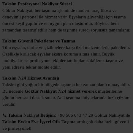
Taksim Profesyonel Nakliyat Süreci
Göktur Nakliyat, her taşınma işleminde modern araç filosu ve
deneyimli personel ile hizmet verir. Eşyaların güvenliği için taşıma
öncesi keşif yapılır ve en uygun plan oluşturulur. Böylece hem
zamandan tasarruf edilir hem de taşınma süreci sorunsuz tamamlanır.
Taksim Güvenli Paketleme ve Taşıma
Tüm eşyalar, darbe ve çizilmelere karşı özel malzemelerle paketlenir.
Özellikle kırılacak eşyalar ekstra koruma altına alınır. Büyük
mobilyalar ise profesyonel ekipler tarafından sökülerek taşınır ve
yeni adreste tekrar monte edilir.
Taksim 7/24 Hizmet Avantajı
Taksim gibi yoğun bir bölgede taşınma her zaman planlı olmayabilir.
Bu nedenle
Göktur Nakliyat 7/24 hizmet vererek
müşterilerine
günün her saati destek sunar. Acil taşınma ihtiyaçlarında hızlı çözüm
üretilir.
📞
Taksim
Nakliyat
İletişim:
+90 506 043 47 29 Göktur Nakliyat ile
Taksim Evden Eve İşyeri Ofis Taşıma
artık çok daha hızlı, güvenli
ve profesyonel!