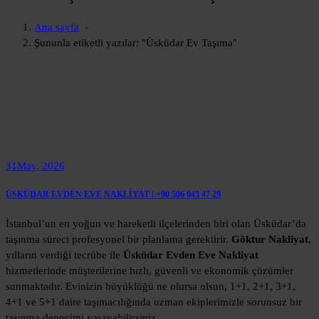
Ana sayfa
-
Şununla etiketli yazılar: "Üsküdar Ev Taşıma"
31
May, 2026
ÜSKÜDAR EVDEN EVE NAKLİYAT | +90 506 043 47 29
İstanbul’un en yoğun ve hareketli ilçelerinden biri olan Üsküdar’da
taşınma süreci profesyonel bir planlama gerektirir.
Göktur Nakliyat
,
yılların verdiği tecrübe ile
Üsküdar Evden Eve Nakliyat
hizmetlerinde müşterilerine hızlı, güvenli ve ekonomik çözümler
sunmaktadır. Evinizin büyüklüğü ne olursa olsun, 1+1, 2+1, 3+1,
4+1 ve 5+1 daire taşımacılığında uzman ekiplerimizle sorunsuz bir
taşınma deneyimi yaşayabilirsiniz.