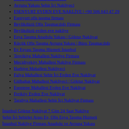
Avrupa Yakası Şehir İçi Nakliyeci
ESENYURT EVDEN EVE NAKLİYE | +90 506 043 47 29
Esenyurt ofis taşıma firması
Beylikdüzü Ofis Taşımacılığı Firması
Beylikdüzü evden eve nakliye
Eşya Taşıma Anadolu Yakası | Göktur Nakliyat
Küçük Ofis Taşıma Avrupa Yakası | Büro Taşımacılığı
Ev Eşyası Taşıma Hizmeti İstanbul
Teşvikiye Mahallesi Nakliye Firması
Mecidiyeköy Mahallesi Nakliye Firması
Harbiye Mahallesi Nakliyeci
Fulya Mahallesi Şehir İçi Evden Eve Nakliyat
Gülbahar Mahallesi Nakliyeci | Göktur Nakliyat
Esentepe Mahallesi Evden Eve Nakliyat
Feriköy Evden Eve Nakliyat
Tarabya Mahallesi Şehir İçi Nakliyat Firması
İstanbul Göktur Nakliyat
7 Gün 24 Saat Nakliye
Şehir İçi Şehirler Arası
Ev, Ofis Eşya Taşıma Hizmeti
İstanbul Nakliye Firması
Anadolu ve Avrupa Yakası