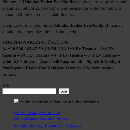
filomuz ile
Üsküdar Evden Eve Nakliyat
ihtiyaçlarınıza profesyonel
çözümler üretiyoruz. Evinizi yeni adresinize güvenle taşımak için
uzman ekibimizden destek alabilirsiniz.
Hızlı, güvenli ve ekonomik
Üsküdar Evden Eve Nakliyat
hizmeti
almak için hemen bizimle iletişime geçin.
GÖKTUR NAKLİYAT
ÜSKÜDAR
📞
+90 506 043 47 29
ŞİMDİ ARA
1+1 Ev Taşıma – 2+1 Ev
Taşıma – 3+1 Ev Taşıma – 4+1 Ev Taşıma – 5+1 Ev Taşıma –
Şehir İçi Nakliyat – Asansörlü Taşımacılık – Sigortalı Nakliyat –
Profesyonel Evden Eve Nakliyat
. Üsküdar 7/24 daire taşıma
firması.
Ara
Ara
Şehiriçi Nakliye Firmaları
Fatih Aksaray Nakliye Firması
Sefaköy Şehiriçi Evden Eve Nakliyat