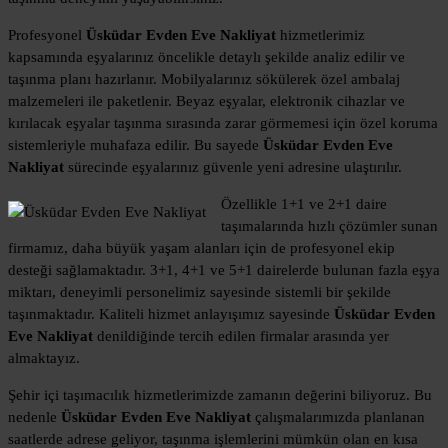
Profesyonel
Üsküdar Evden Eve Nakliyat
hizmetlerimiz
kapsamında eşyalarınız öncelikle detaylı şekilde analiz edilir ve
taşınma planı hazırlanır. Mobilyalarınız sökülerek özel ambalaj
malzemeleri ile paketlenir. Beyaz eşyalar, elektronik cihazlar ve
kırılacak eşyalar taşınma sırasında zarar görmemesi için özel koruma
sistemleriyle muhafaza edilir. Bu sayede
Üsküdar Evden Eve
Nakliyat
sürecinde eşyalarınız güvenle yeni adresine ulaştırılır.
Özellikle 1+1 ve 2+1 daire
taşımalarında hızlı çözümler sunan
firmamız, daha büyük yaşam alanları için de profesyonel ekip
desteği sağlamaktadır. 3+1, 4+1 ve 5+1 dairelerde bulunan fazla eşya
miktarı, deneyimli personelimiz sayesinde sistemli bir şekilde
taşınmaktadır. Kaliteli hizmet anlayışımız sayesinde
Üsküdar Evden
Eve Nakliyat
denildiğinde tercih edilen firmalar arasında yer
almaktayız.
Şehir içi taşımacılık hizmetlerimizde zamanın değerini biliyoruz. Bu
nedenle
Üsküdar Evden Eve Nakliyat
çalışmalarımızda planlanan
saatlerde adrese geliyor, taşınma işlemlerini mümkün olan en kısa