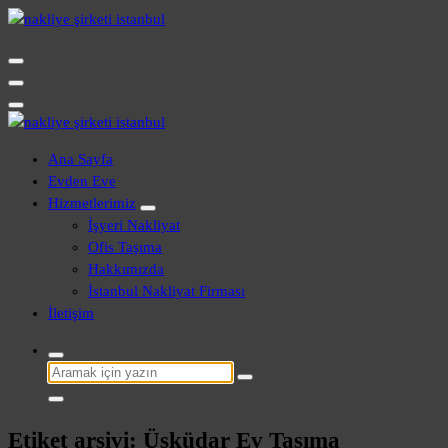
İçeriğe
geç
Evden Eve - İşyeri Ofis Nakliye İstanbul
Evden Eve - İşyeri Ofis Nakliye İstanbul
Ana Sayfa
Evden Eve
Hizmetlerimiz
İşyeri Nakliyat
Ofis Taşıma
Hakkımızda
İstanbul Nakliyat Firması
İletişim
Şunu
ara:
Etiket arşivi: Üsküdar Ev Taşıma