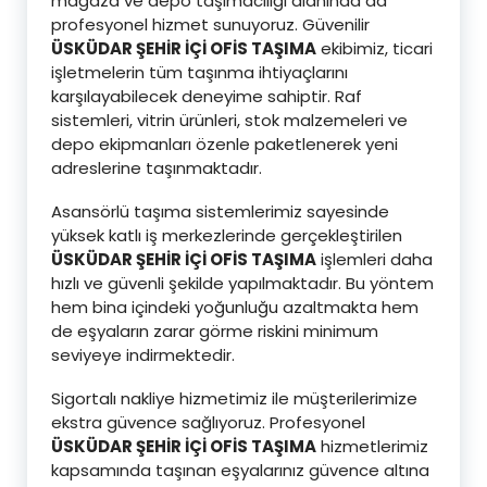
mağaza ve depo taşımacılığı alanında da
profesyonel hizmet sunuyoruz. Güvenilir
ÜSKÜDAR ŞEHİR İÇİ OFİS TAŞIMA
ekibimiz, ticari
işletmelerin tüm taşınma ihtiyaçlarını
karşılayabilecek deneyime sahiptir. Raf
sistemleri, vitrin ürünleri, stok malzemeleri ve
depo ekipmanları özenle paketlenerek yeni
adreslerine taşınmaktadır.
Asansörlü taşıma sistemlerimiz sayesinde
yüksek katlı iş merkezlerinde gerçekleştirilen
ÜSKÜDAR ŞEHİR İÇİ OFİS TAŞIMA
işlemleri daha
hızlı ve güvenli şekilde yapılmaktadır. Bu yöntem
hem bina içindeki yoğunluğu azaltmakta hem
de eşyaların zarar görme riskini minimum
seviyeye indirmektedir.
Sigortalı nakliye hizmetimiz ile müşterilerimize
ekstra güvence sağlıyoruz. Profesyonel
ÜSKÜDAR ŞEHİR İÇİ OFİS TAŞIMA
hizmetlerimiz
kapsamında taşınan eşyalarınız güvence altına