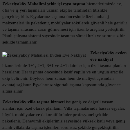
Zekeriyaköy Mahallesi şehir içi eşya taşıma
hizmetlerimizde ev,
ofis ve iş yeri taşımaları uzman ekipler tarafından titizlikle
gerçekleştirilir. Eşyalarınız taşınma öncesinde özel ambalaj
malzemeleri ile paketlenir, mobilyalar sökülerek güvenli hale getirilir
ve taşıma sırasında zarar görmemesi için özenle araçlara yerleştirilir.
Planlı çalışma sistemi sayesinde taşınma süreci hızlı ve sorunsuz bir
şekilde tamamlanır.
Zekeriyaköy evden
eve nakliyat
hizmetlerinde 1+1, 2+1, 3+1 ve 4+1 daireler için özel taşıma planları
hazırlanır. Her taşınma öncesinde keşif yapılır ve en uygun araç ile
ekip belirlenir. Böylece hem zaman hem de maliyet açısından
avantaj sağlanır. Eşyalarınız sigortalı taşıma kapsamında güvence
altına alınır.
Zekeriyaköy villa taşıma hizmeti
ise geniş ve değerli yaşam
alanları için özel olarak planlanır. Villa taşımalarında hassas eşyalar,
büyük mobilyalar ve dekoratif ürünler profesyonel şekilde
paketlenir. Deneyimli ekiplerimiz sayesinde yüksek katlı veya geniş
alanlı villalarda taşıma işlemleri sorunsuz şekilde gerçekleştirilir.