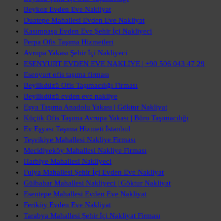
Beykoz Evden Eve Nakliyat
Duatepe Mahallesi Evden Eve Nakliyat
Kasımpaşa Evden Eve Şehir İçi Nakliyeci
Perpa Ofis Taşıma Hizmetleri
Avrupa Yakası Şehir İçi Nakliyeci
ESENYURT EVDEN EVE NAKLİYE | +90 506 043 47 29
Esenyurt ofis taşıma firması
Beylikdüzü Ofis Taşımacılığı Firması
Beylikdüzü evden eve nakliye
Eşya Taşıma Anadolu Yakası | Göktur Nakliyat
Küçük Ofis Taşıma Avrupa Yakası | Büro Taşımacılığı
Ev Eşyası Taşıma Hizmeti İstanbul
Teşvikiye Mahallesi Nakliye Firması
Mecidiyeköy Mahallesi Nakliye Firması
Harbiye Mahallesi Nakliyeci
Fulya Mahallesi Şehir İçi Evden Eve Nakliyat
Gülbahar Mahallesi Nakliyeci | Göktur Nakliyat
Esentepe Mahallesi Evden Eve Nakliyat
Feriköy Evden Eve Nakliyat
Tarabya Mahallesi Şehir İçi Nakliyat Firması