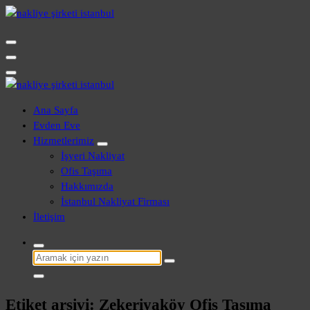
İçeriğe
geç
Evden Eve - İşyeri Ofis Nakliye İstanbul
Evden Eve - İşyeri Ofis Nakliye İstanbul
Ana Sayfa
Evden Eve
Hizmetlerimiz
İşyeri Nakliyat
Ofis Taşıma
Hakkımızda
İstanbul Nakliyat Firması
İletişim
Şunu
ara:
Etiket arşivi: Zekeriyaköy Ofis Taşıma