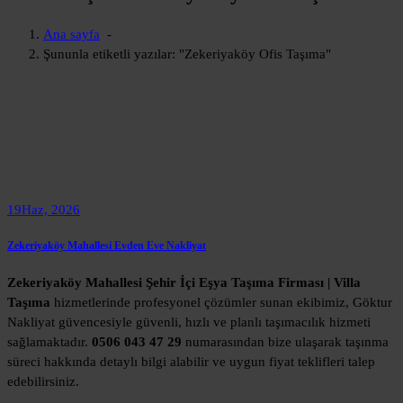
Ana sayfa
-
Şununla etiketli yazılar: "Zekeriyaköy Ofis Taşıma"
19
Haz, 2026
Zekeriyaköy Mahallesi Evden Eve Nakliyat
Zekeriyaköy Mahallesi Şehir İçi Eşya Taşıma Firması | Villa
Taşıma
hizmetlerinde profesyonel çözümler sunan ekibimiz, Göktur
Nakliyat güvencesiyle güvenli, hızlı ve planlı taşımacılık hizmeti
sağlamaktadır.
0506 043 47 29
numarasından bize ulaşarak taşınma
süreci hakkında detaylı bilgi alabilir ve uygun fiyat teklifleri talep
edebilirsiniz.