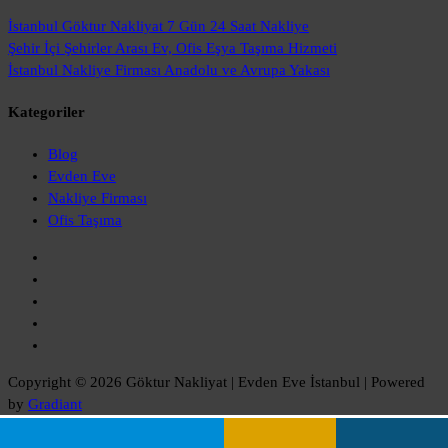
İstanbul Göktur Nakliyat
7 Gün 24 Saat Nakliye
Şehir İçi Şehirler Arası
Ev, Ofis Eşya Taşıma Hizmeti
İstanbul Nakliye Firması
Anadolu ve Avrupa Yakası
Kategoriler
Blog
Evden Eve
Nakliye Firması
Ofis Taşıma
Copyright © 2026 Göktur Nakliyat | Evden Eve İstanbul | Powered
by
Gradiant