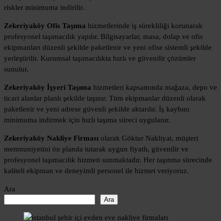
riskler minimuma indirilir.
Zekeriyaköy Ofis Taşıma
hizmetlerinde iş sürekliliği korunarak
profesyonel taşımacılık yapılır. Bilgisayarlar, masa, dolap ve ofis
ekipmanları düzenli şekilde paketlenir ve yeni ofise sistemli şekilde
yerleştirilir. Kurumsal taşımacılıkta hızlı ve güvenilir çözümler
sunulur.
Zekeriyaköy İşyeri Taşıma
hizmetleri kapsamında mağaza, depo ve
ticari alanlar planlı şekilde taşınır. Tüm ekipmanlar düzenli olarak
paketlenir ve yeni adrese güvenli şekilde aktarılır. İş kaybını
minimuma indirmek için hızlı taşıma süreci uygulanır.
Zekeriyaköy Nakliye Firması
olarak Göktur Nakliyat, müşteri
memnuniyetini ön planda tutarak uygun fiyatlı, güvenilir ve
profesyonel taşımacılık hizmeti sunmaktadır. Her taşınma sürecinde
kaliteli ekipman ve deneyimli personel ile hizmet veriyoruz.
Ara
Ara