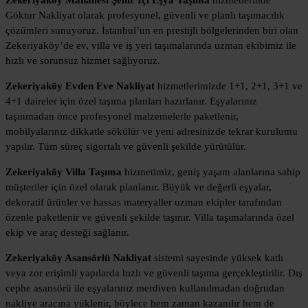
Göktur Nakliyat olarak profesyonel, güvenli ve planlı taşımacılık
çözümleri sunuyoruz. İstanbul’un en prestijli bölgelerinden biri olan
Zekeriyaköy’de ev, villa ve iş yeri taşımalarında uzman ekibimiz ile
hızlı ve sorunsuz hizmet sağlıyoruz.
Zekeriyaköy Evden Eve Nakliyat
hizmetlerimizde 1+1, 2+1, 3+1 ve
4+1 daireler için özel taşıma planları hazırlanır. Eşyalarınız
taşınmadan önce profesyonel malzemelerle paketlenir,
mobilyalarınız dikkatle sökülür ve yeni adresinizde tekrar kurulumu
yapılır. Tüm süreç sigortalı ve güvenli şekilde yürütülür.
Zekeriyaköy Villa Taşıma
hizmetimiz, geniş yaşam alanlarına sahip
müşteriler için özel olarak planlanır. Büyük ve değerli eşyalar,
dekoratif ürünler ve hassas materyaller uzman ekipler tarafından
özenle paketlenir ve güvenli şekilde taşınır. Villa taşımalarında özel
ekip ve araç desteği sağlanır.
Zekeriyaköy Asansörlü Nakliyat
sistemi sayesinde yüksek katlı
veya zor erişimli yapılarda hızlı ve güvenli taşıma gerçekleştirilir. Dış
cephe asansörü ile eşyalarınız merdiven kullanılmadan doğrudan
nakliye aracına yüklenir, böylece hem zaman kazanılır hem de