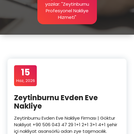
yazılar: "Zeytinburnu
Profesyonel Nakliye
Hizmeti"
15
Haz, 2026
Zeytinburnu Evden Eve
Nakliye
Zeytinburnu Evden Eve Nakliye Firması | Göktur
Nakliyat +90 506 043 47 29 1+1 2+1 3+1 4+1 şehir
içi nakliyat asansörlü adan zye taşımacılık.