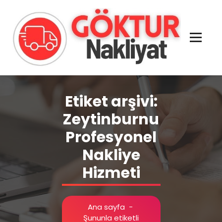
İçeriğe
geç
Evden Eve - İşyeri Ofis Nakliye İstanbul
Etiket arşivi:
Zeytinburnu
Profesyonel
Nakliye
Hizmeti
Ana sayfa
-
Şununla etiketli