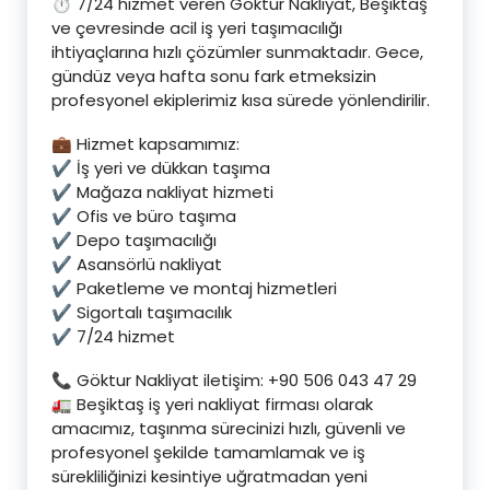
⏱️ 7/24 hizmet veren Göktur Nakliyat, Beşiktaş
ve çevresinde acil iş yeri taşımacılığı
ihtiyaçlarına hızlı çözümler sunmaktadır. Gece,
gündüz veya hafta sonu fark etmeksizin
profesyonel ekiplerimiz kısa sürede yönlendirilir.
💼 Hizmet kapsamımız:
✔️ İş yeri ve dükkan taşıma
✔️ Mağaza nakliyat hizmeti
✔️ Ofis ve büro taşıma
✔️ Depo taşımacılığı
✔️ Asansörlü nakliyat
✔️ Paketleme ve montaj hizmetleri
✔️ Sigortalı taşımacılık
✔️ 7/24 hizmet
📞 Göktur Nakliyat iletişim: +90 506 043 47 29
🚛 Beşiktaş iş yeri nakliyat firması olarak
amacımız, taşınma sürecinizi hızlı, güvenli ve
profesyonel şekilde tamamlamak ve iş
sürekliliğinizi kesintiye uğratmadan yeni