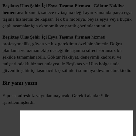
Beşiktaş Ulus Şehir İçi Eşya Taşıma Firması | Göktur Nakliye
hemen ara
hizmeti, sadece ev taşıma değil aynı zamanda parça eşya
taşıma hizmetini de kapsar. Tek bir mobilya, beyaz eşya veya küçük
çaplı taşımalar için ekonomik ve pratik çözümler sunulur.
Beşiktaş Ulus Şehir İçi Eşya Taşıma Firması
hizmeti,
profesyonellik, güven ve hız gerektiren özel bir süreçtir. Doğru
planlama ve uzman ekip desteği ile taşınma süreci sorunsuz bir
şekilde tamamlanabilir. Göktur Nakliyat, deneyimli kadrosu ve
müşteri odaklı hizmet anlayışı ile Beşiktaş ve Ulus bölgesinde
güvenilir şehir içi taşımacılık çözümleri sunmaya devam etmektedir.
Bir yanıt yazın
E-posta adresiniz yayınlanmayacak.
Gerekli alanlar
*
ile
işaretlenmişlerdir