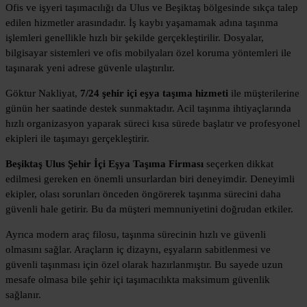
Ofis ve işyeri taşımacılığı da Ulus ve Beşiktaş bölgesinde sıkça talep
edilen hizmetler arasındadır. İş kaybı yaşamamak adına taşınma
işlemleri genellikle hızlı bir şekilde gerçekleştirilir. Dosyalar,
bilgisayar sistemleri ve ofis mobilyaları özel koruma yöntemleri ile
taşınarak yeni adrese güvenle ulaştırılır.
Göktur Nakliyat,
7/24 şehir içi eşya taşıma hizmeti
ile müşterilerine
günün her saatinde destek sunmaktadır. Acil taşınma ihtiyaçlarında
hızlı organizasyon yaparak süreci kısa sürede başlatır ve profesyonel
ekipleri ile taşımayı gerçekleştirir.
Beşiktaş Ulus Şehir İçi Eşya Taşıma Firması
seçerken dikkat
edilmesi gereken en önemli unsurlardan biri deneyimdir. Deneyimli
ekipler, olası sorunları önceden öngörerek taşınma sürecini daha
güvenli hale getirir. Bu da müşteri memnuniyetini doğrudan etkiler.
Ayrıca modern araç filosu, taşınma sürecinin hızlı ve güvenli
olmasını sağlar. Araçların iç dizaynı, eşyaların sabitlenmesi ve
güvenli taşınması için özel olarak hazırlanmıştır. Bu sayede uzun
mesafe olmasa bile şehir içi taşımacılıkta maksimum güvenlik
sağlanır.