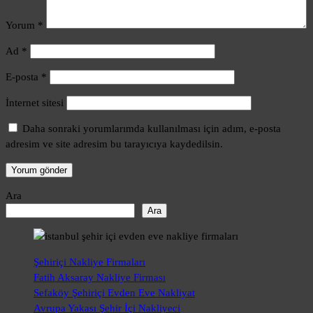
Yorum
*
Ad
*
E-posta
*
İnternet sitesi
Daha sonraki yorumlarımda kullanılması için adım, e-posta
adresim ve site adresim bu tarayıcıya kaydedilsin.
Ara
Ara
Şehiriçi Nakliye Firmaları
Fatih Aksaray Nakliye Firması
Sefaköy Şehiriçi Evden Eve Nakliyat
Avrupa Yakası Şehir İçi Nakliyeci