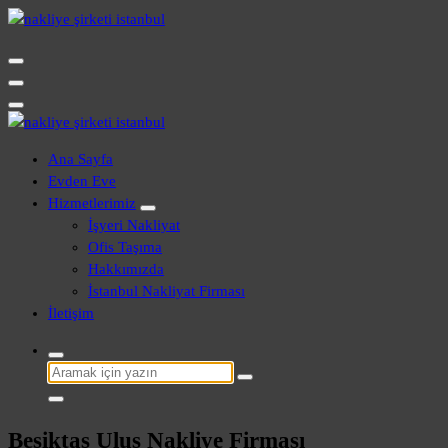
İçeriğe
geç
Evden Eve - İşyeri Ofis Nakliye İstanbul
Evden Eve - İşyeri Ofis Nakliye İstanbul
Ana Sayfa
Evden Eve
Hizmetlerimiz
İşyeri Nakliyat
Ofis Taşıma
Hakkımızda
İstanbul Nakliyat Firması
İletişim
Şunu
ara:
Beşiktaş Ulus Nakliye Firması