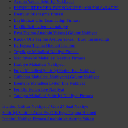
Avrupa Yakası Şehir İçi Nakliyeci
ESENYURT EVDEN EVE NAKLİYE | +90 506 043 47 29
Esenyurt ofis taşıma firması
Beylikdüzü Ofis Taşımacılığı Firması
Beylikdüzü evden eve nakliye
Eşya Taşıma Anadolu Yakası | Göktur Nakliyat
Küçük Ofis Taşıma Avrupa Yakası | Büro Taşımacılığı
Ev Eşyası Taşıma Hizmeti İstanbul
Teşvikiye Mahallesi Nakliye Firması
Mecidiyeköy Mahallesi Nakliye Firması
Harbiye Mahallesi Nakliyeci
Fulya Mahallesi Şehir İçi Evden Eve Nakliyat
Gülbahar Mahallesi Nakliyeci | Göktur Nakliyat
Esentepe Mahallesi Evden Eve Nakliyat
Feriköy Evden Eve Nakliyat
Tarabya Mahallesi Şehir İçi Nakliyat Firması
İstanbul Göktur Nakliyat
7 Gün 24 Saat Nakliye
Şehir İçi Şehirler Arası
Ev, Ofis Eşya Taşıma Hizmeti
İstanbul Nakliye Firması
Anadolu ve Avrupa Yakası