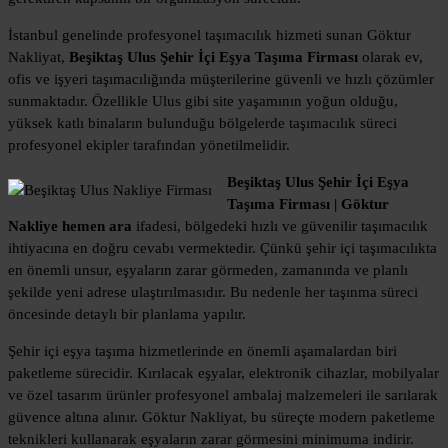
İstanbul genelinde profesyonel taşımacılık hizmeti sunan Göktur
Nakliyat,
Beşiktaş Ulus Şehir İçi Eşya Taşıma Firması
olarak ev,
ofis ve işyeri taşımacılığında müşterilerine güvenli ve hızlı çözümler
sunmaktadır. Özellikle Ulus gibi site yaşamının yoğun olduğu,
yüksek katlı binaların bulunduğu bölgelerde taşımacılık süreci
profesyonel ekipler tarafından yönetilmelidir.
Beşiktaş Ulus Şehir İçi Eşya
Taşıma Firması | Göktur
Nakliye hemen ara
ifadesi, bölgedeki hızlı ve güvenilir taşımacılık
ihtiyacına en doğru cevabı vermektedir. Çünkü şehir içi taşımacılıkta
en önemli unsur, eşyaların zarar görmeden, zamanında ve planlı
şekilde yeni adrese ulaştırılmasıdır. Bu nedenle her taşınma süreci
öncesinde detaylı bir planlama yapılır.
Şehir içi eşya taşıma hizmetlerinde en önemli aşamalardan biri
paketleme sürecidir. Kırılacak eşyalar, elektronik cihazlar, mobilyalar
ve özel tasarım ürünler profesyonel ambalaj malzemeleri ile sarılarak
güvence altına alınır. Göktur Nakliyat, bu süreçte modern paketleme
teknikleri kullanarak eşyaların zarar görmesini minimuma indirir.