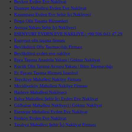
Beykoz Evden Eve Nakliyat
Duatepe Mahallesi Evden Eve Nakliyat
Kasımpaşa Evden Eve Şehir İçi Nakliyeci
Perpa Ofis Taşıma Hizmetleri
Avrupa Yakası Şehir İçi Nakliyeci
ESENYURT EVDEN EVE NAKLİYE | +90 506 043 47 29
Esenyurt ofis taşıma firması
Beylikdüzü Ofis Taşımacılığı Firması
Beylikdüzü evden eve nakliye
Eşya Taşıma Anadolu Yakası | Göktur Nakliyat
Küçük Ofis Taşıma Avrupa Yakası | Büro Taşımacılığı
Ev Eşyası Taşıma Hizmeti İstanbul
Teşvikiye Mahallesi Nakliye Firması
Mecidiyeköy Mahallesi Nakliye Firması
Harbiye Mahallesi Nakliyeci
Fulya Mahallesi Şehir İçi Evden Eve Nakliyat
Gülbahar Mahallesi Nakliyeci | Göktur Nakliyat
Esentepe Mahallesi Evden Eve Nakliyat
Feriköy Evden Eve Nakliyat
Tarabya Mahallesi Şehir İçi Nakliyat Firması