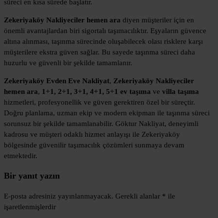
süreci en kısa sürede başlatır.
Zekeriyaköy Nakliyeciler hemen ara
diyen müşteriler için en
önemli avantajlardan biri sigortalı taşımacılıktır. Eşyaların güvence
altına alınması, taşınma sürecinde oluşabilecek olası risklere karşı
müşterilere ekstra güven sağlar. Bu sayede taşınma süreci daha
huzurlu ve güvenli bir şekilde tamamlanır.
Zekeriyaköy Evden Eve Nakliyat
,
Zekeriyaköy Nakliyeciler
hemen ara
,
1+1, 2+1, 3+1, 4+1, 5+1 ev taşıma
ve
villa taşıma
hizmetleri, profesyonellik ve güven gerektiren özel bir süreçtir.
Doğru planlama, uzman ekip ve modern ekipman ile taşınma süreci
sorunsuz bir şekilde tamamlanabilir. Göktur Nakliyat, deneyimli
kadrosu ve müşteri odaklı hizmet anlayışı ile Zekeriyaköy
bölgesinde güvenilir taşımacılık çözümleri sunmaya devam
etmektedir.
Bir yanıt yazın
E-posta adresiniz yayınlanmayacak.
Gerekli alanlar
*
ile
işaretlenmişlerdir