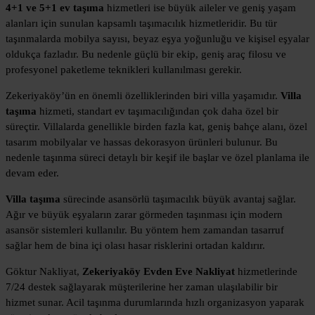
4+1 ve 5+1 ev taşıma
hizmetleri ise büyük aileler ve geniş yaşam
alanları için sunulan kapsamlı taşımacılık hizmetleridir. Bu tür
taşınmalarda mobilya sayısı, beyaz eşya yoğunluğu ve kişisel eşyalar
oldukça fazladır. Bu nedenle güçlü bir ekip, geniş araç filosu ve
profesyonel paketleme teknikleri kullanılması gerekir.
Zekeriyaköy’ün en önemli özelliklerinden biri villa yaşamıdır.
Villa
taşıma
hizmeti, standart ev taşımacılığından çok daha özel bir
süreçtir. Villalarda genellikle birden fazla kat, geniş bahçe alanı, özel
tasarım mobilyalar ve hassas dekorasyon ürünleri bulunur. Bu
nedenle taşınma süreci detaylı bir keşif ile başlar ve özel planlama ile
devam eder.
Villa taşıma
sürecinde asansörlü taşımacılık büyük avantaj sağlar.
Ağır ve büyük eşyaların zarar görmeden taşınması için modern
asansör sistemleri kullanılır. Bu yöntem hem zamandan tasarruf
sağlar hem de bina içi olası hasar risklerini ortadan kaldırır.
Göktur Nakliyat,
Zekeriyaköy Evden Eve Nakliyat
hizmetlerinde
7/24 destek sağlayarak müşterilerine her zaman ulaşılabilir bir
hizmet sunar. Acil taşınma durumlarında hızlı organizasyon yaparak