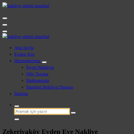
İçeriğe
geç
Evden Eve - İşyeri Ofis Nakliye İstanbul
Evden Eve - İşyeri Ofis Nakliye İstanbul
Ana Sayfa
Evden Eve
Hizmetlerimiz
İşyeri Nakliyat
Ofis Taşıma
Hakkımızda
İstanbul Nakliyat Firması
İletişim
Şunu
ara:
Zekeriyaköy Evden Eve Nakliye