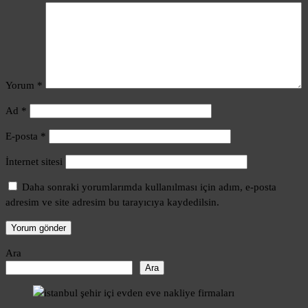
Yorum
*
Ad
*
E-posta
*
İnternet sitesi
Daha sonraki yorumlarımda kullanılması için adım, e-posta
adresim ve site adresim bu tarayıcıya kaydedilsin.
Ara
Ara