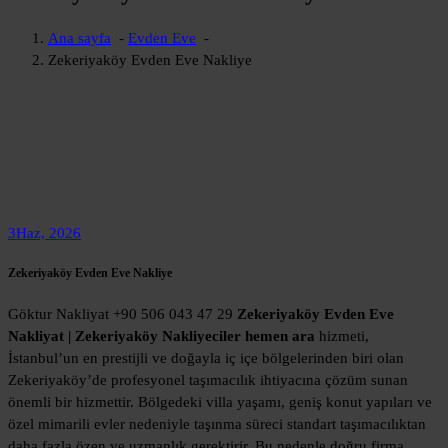
Ana sayfa
-
Evden Eve
-
Zekeriyaköy Evden Eve Nakliye
3
Haz, 2026
Zekeriyaköy Evden Eve Nakliye
Göktur Nakliyat +90 506 043 47 29
Zekeriyaköy Evden Eve
Nakliyat | Zekeriyaköy Nakliyeciler hemen ara
hizmeti,
İstanbul’un en prestijli ve doğayla iç içe bölgelerinden biri olan
Zekeriyaköy’de profesyonel taşımacılık ihtiyacına çözüm sunan
önemli bir hizmettir. Bölgedeki villa yaşamı, geniş konut yapıları ve
özel mimarili evler nedeniyle taşınma süreci standart taşımacılıktan
daha fazla özen ve uzmanlık gerektirir. Bu nedenle doğru firma