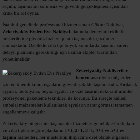
seçimi, taşınmanın sorunsuz ve güvenli gerçekleşmesi açısından
kritik bir rol oynar.
İstanbul genelinde profesyonel hizmet sunan Göktur Nakliyat,
Zekeriyaköy Evden Eve Nakliyat
alanında deneyimli ekibi ile
müşterilerine güvenli, hızlı ve planlı taşımacılık çözümleri
sunmaktadır. Özellikle villa tipi büyük konutlarda taşınma süreci
detaylı planlama gerektirdiği için uzman ekipler tarafından
yönetilmelidir.
Zekeriyaköy Nakliyeciler
hemen ara
diyen müşteriler
için en önemli konu, eşyaların güvenli şekilde taşınmasıdır. Kırılacak
eşyalar, mobilyalar, beyaz eşyalar ve özel tasarım dekoratif ürünler
profesyonel paketleme teknikleri ile korunur. Bu süreçte kaliteli
ambalaj malzemeleri kullanılarak eşyaların zarar görmesi tamamen
engellenmeye çalışılır.
Zekeriyaköy bölgesinde taşımacılık hizmetleri genellikle farklı daire
ve villa tiplerine göre planlanır.
1+1, 2+1, 3+1, 4+1 ve 5+1 ev
taşıma
hizmetleri, her müşterinin ihtiyacına özel olarak organize