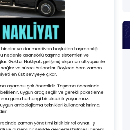
 binalar ve dar merdiven boşlukları taşımacılığı
. Bu nedenle asansörlü taşıma sistemleri ve
. Göktur Nakliyat, gelişmiş ekipman altyapısı ile
sağlar ve süreci hızlandırır. Böylece hem zaman
eti en üst seviyeye çıkar.
ma aşaması çok önemlidir. Taşınma öncesinde
 belirlenir, uygun araç seçilir ve gerekli paketleme
ınma günü herhangi bir aksaklık yaşanmaz.
uygun ambalajlama teknikleri kullanarak kırılma,
rir.
recinde zaman yönetimi kritik bir rol oynar. İş
 ve düzenli bir şekilde gerçekleştirilmesi gerekir.