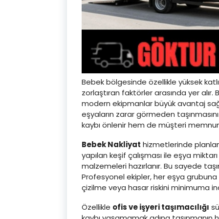
Bebek bölgesinde özellikle yüksek katlı
zorlaştıran faktörler arasında yer alır
modern ekipmanlar büyük avantaj sağlar
eşyaların zarar görmeden taşınmasını 
kaybı önlenir hem de müşteri memnuniy
Bebek Nakliyat
hizmetlerinde planla
yapılan keşif çalışması ile eşya miktarı
malzemeleri hazırlanır. Bu sayede taş
Profesyonel ekipler, her eşya grubuna 
çizilme veya hasar riskini minimuma indi
Özellikle
ofis ve işyeri taşımacılığı
sü
kaybı yaşamamak adına taşınmanın hızlı