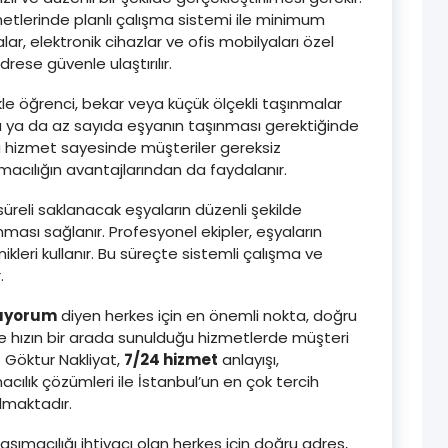
zmetlerinde planlı çalışma sistemi ile minimum
, elektronik cihazlar ve ofis mobilyaları özel
rese güvenle ulaştırılır.
kle öğrenci, bekar veya küçük ölçekli taşınmalar
ya ya da az sayıda eşyanın taşınması gerektiğinde
u hizmet sayesinde müşteriler gereksiz
macılığın avantajlarından da faydalanır.
üreli saklanacak eşyaların düzenli şekilde
ması sağlanır. Profesyonel ekipler, eşyaların
leri kullanır. Bu süreçte sistemli çalışma ve
.
rıyorum
diyen herkes için en önemli nokta, doğru
ve hızın bir arada sunulduğu hizmetlerde müşteri
Göktur Nakliyat,
7/24 hizmet
anlayışı,
ılık çözümleri ile İstanbul’un en çok tercih
almaktadır.
aşımacılığı ihtiyacı olan herkes için doğru adres,