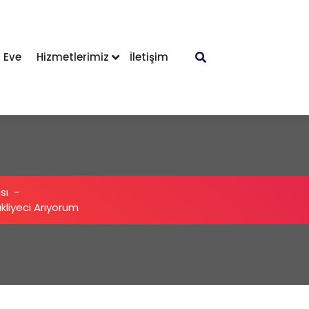
 Eve
Hizmetlerimiz
İletişim
sı
-
kliyeci Arıyorum