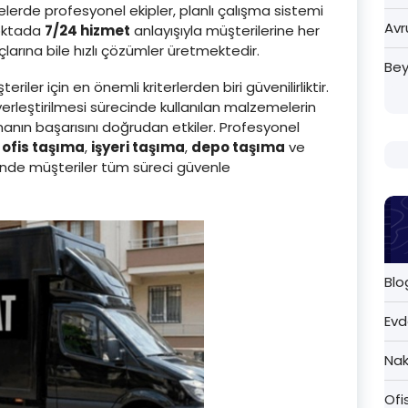
lerde profesyonel ekipler, planlı çalışma sistemi
Avr
noktada
7/24 hizmet
anlayışıyla müşterilerine her
larına bile hızlı çözümler üretmektedir.
Bey
riler için en önemli kriterlerden biri güvenilirliktir.
erleştirilmesi sürecinde kullanılan malzemelerin
manın başarısını doğrudan etkiler. Profesyonel
,
ofis taşıma
,
işyeri taşıma
,
depo taşıma
ve
inde müşteriler tüm süreci güvenle
Blo
Evd
Nak
Ofi