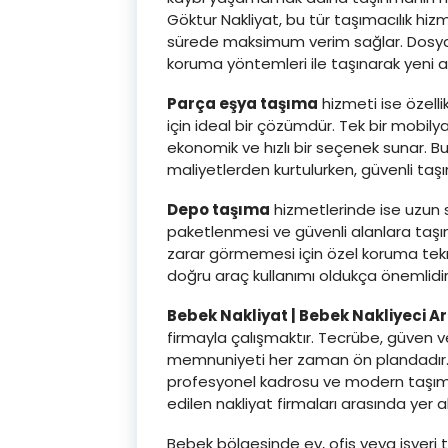
Göktur Nakliyat, bu tür taşımacılık hi
sürede maksimum verim sağlar. Dosyalar
koruma yöntemleri ile taşınarak yeni ad
Parça eşya taşıma
hizmeti ise özelli
için ideal bir çözümdür. Tek bir mobil
ekonomik ve hızlı bir seçenek sunar. B
maliyetlerden kurtulurken, güvenli taşı
Depo taşıma
hizmetlerinde ise uzun s
paketlenmesi ve güvenli alanlara taşın
zarar görmemesi için özel koruma teknik
doğru araç kullanımı oldukça önemlidir
Bebek Nakliyat | Bebek Nakliyeci A
firmayla çalışmaktır. Tecrübe, güven 
memnuniyeti her zaman ön plandadır. 
profesyonel kadrosu ve modern taşımac
edilen nakliyat firmaları arasında yer 
Bebek bölgesinde ev, ofis veya işyeri t