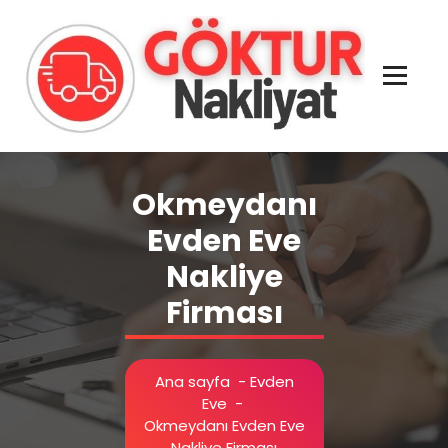
İçeriğe
geç
Evden Eve - İşyeri Ofis Nakliye İstanbul
Okmeydanı
Evden Eve
Nakliye
Firması
Ana sayfa
-
Evden
Eve
-
Okmeydanı Evden Eve
Nakliye Firması