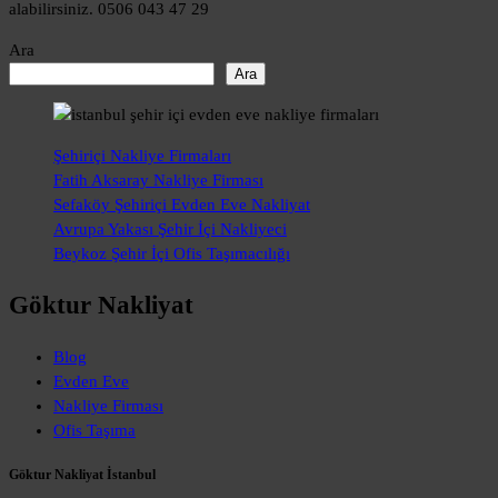
alabilirsiniz. 0506 043 47 29
Ara
Ara
Şehiriçi Nakliye Firmaları
Fatih Aksaray Nakliye Firması
Sefaköy Şehiriçi Evden Eve Nakliyat
Avrupa Yakası Şehir İçi Nakliyeci
Beykoz Şehir İçi Ofis Taşımacılığı
Göktur Nakliyat
Blog
Evden Eve
Nakliye Firması
Ofis Taşıma
Göktur Nakliyat İstanbul