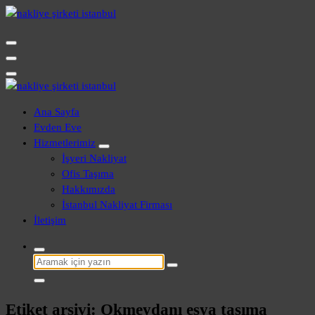
İçeriğe
geç
Evden Eve - İşyeri Ofis Nakliye İstanbul
Evden Eve - İşyeri Ofis Nakliye İstanbul
Ana Sayfa
Evden Eve
Hizmetlerimiz
İşyeri Nakliyat
Ofis Taşıma
Hakkımızda
İstanbul Nakliyat Firması
İletişim
Şunu
ara:
Etiket arşivi: Okmeydanı eşya taşıma