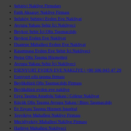
Şehiriçi Nakliye Firmaları
Fatih Aksaray Nakliye Firması
Sefaköy Şehiriçi Evden Eve Nakliyat
Avrupa Yakası Şehir İçi Nakliyeci
Beykoz Şehir İçi Ofis Taşımacılığı
Beykoz Evden Eve Nakliyat
Duatepe Mahallesi Evden Eve Nakliyat
Kasımpaşa Evden Eve Şehir İçi Nakliyeci
Perpa Ofis Taşıma Hizmetleri
Avrupa Yakası Şehir İçi Nakliyeci
ESENYURT EVDEN EVE NAKLİYE | +90 506 043 47 29
Esenyurt ofis taşıma firması
Beylikdüzü Ofis Taşımacılığı Firması
Beylikdüzü evden eve nakliye
Eşya Taşıma Anadolu Yakası | Göktur Nakliyat
Küçük Ofis Taşıma Avrupa Yakası | Büro Taşımacılığı
Ev Eşyası Taşıma Hizmeti İstanbul
Teşvikiye Mahallesi Nakliye Firması
Mecidiyeköy Mahallesi Nakliye Firması
Harbiye Mahallesi Nakliyeci