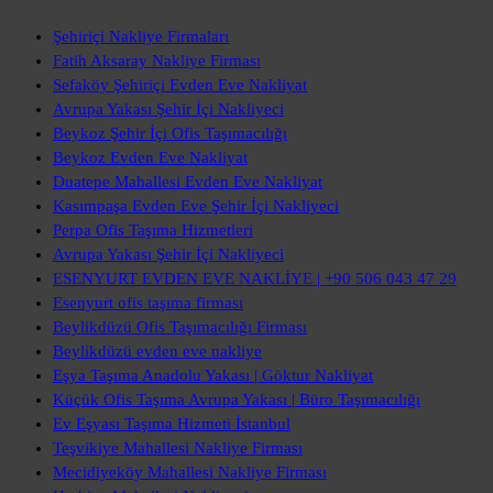
Şehiriçi Nakliye Firmaları
Fatih Aksaray Nakliye Firması
Sefaköy Şehiriçi Evden Eve Nakliyat
Avrupa Yakası Şehir İçi Nakliyeci
Beykoz Şehir İçi Ofis Taşımacılığı
Beykoz Evden Eve Nakliyat
Duatepe Mahallesi Evden Eve Nakliyat
Kasımpaşa Evden Eve Şehir İçi Nakliyeci
Perpa Ofis Taşıma Hizmetleri
Avrupa Yakası Şehir İçi Nakliyeci
ESENYURT EVDEN EVE NAKLİYE | +90 506 043 47 29
Esenyurt ofis taşıma firması
Beylikdüzü Ofis Taşımacılığı Firması
Beylikdüzü evden eve nakliye
Eşya Taşıma Anadolu Yakası | Göktur Nakliyat
Küçük Ofis Taşıma Avrupa Yakası | Büro Taşımacılığı
Ev Eşyası Taşıma Hizmeti İstanbul
Teşvikiye Mahallesi Nakliye Firması
Mecidiyeköy Mahallesi Nakliye Firması