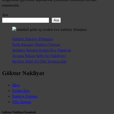
etmektedir.
Ara
Ara
Şehiriçi Nakliye Firmaları
Fatih Aksaray Nakliye Firması
Sefaköy Şehiriçi Evden Eve Nakliyat
Avrupa Yakası Şehir İçi Nakliyeci
Beykoz Şehir İçi Ofis Taşımacılığı
Göktur Nakliyat
Blog
Evden Eve
Nakliye Firması
Ofis Taşıma
Göktur Nakliyat İstanbul