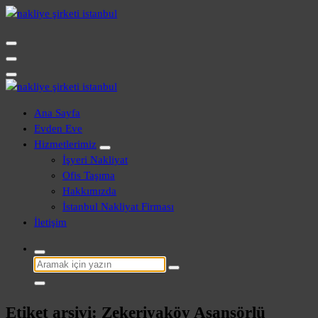
İçeriğe
geç
Evden Eve - İşyeri Ofis Nakliye İstanbul
Evden Eve - İşyeri Ofis Nakliye İstanbul
Ana Sayfa
Evden Eve
Hizmetlerimiz
İşyeri Nakliyat
Ofis Taşıma
Hakkımızda
İstanbul Nakliyat Firması
İletişim
Şunu
ara:
Etiket arşivi: Zekeriyaköy Asansörlü