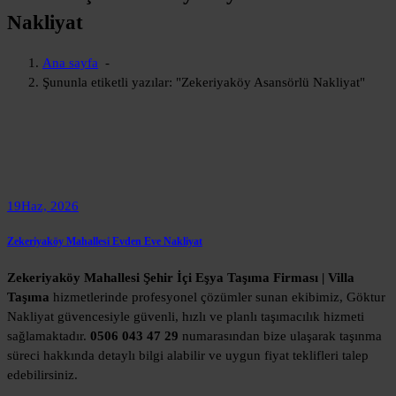
Nakliyat
Ana sayfa
-
Şununla etiketli yazılar: "Zekeriyaköy Asansörlü Nakliyat"
19
Haz, 2026
Zekeriyaköy Mahallesi Evden Eve Nakliyat
Zekeriyaköy Mahallesi Şehir İçi Eşya Taşıma Firması | Villa
Taşıma
hizmetlerinde profesyonel çözümler sunan ekibimiz, Göktur
Nakliyat güvencesiyle güvenli, hızlı ve planlı taşımacılık hizmeti
sağlamaktadır.
0506 043 47 29
numarasından bize ulaşarak taşınma
süreci hakkında detaylı bilgi alabilir ve uygun fiyat teklifleri talep
edebilirsiniz.