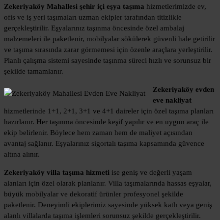
Zekeriyaköy Mahallesi şehir içi eşya taşıma
hizmetlerimizde ev,
ofis ve iş yeri taşımaları uzman ekipler tarafından titizlikle
gerçekleştirilir. Eşyalarınız taşınma öncesinde özel ambalaj
malzemeleri ile paketlenir, mobilyalar sökülerek güvenli hale getirilir
ve taşıma sırasında zarar görmemesi için özenle araçlara yerleştirilir.
Planlı çalışma sistemi sayesinde taşınma süreci hızlı ve sorunsuz bir
şekilde tamamlanır.
Zekeriyaköy evden
eve nakliyat
hizmetlerinde 1+1, 2+1, 3+1 ve 4+1 daireler için özel taşıma planları
hazırlanır. Her taşınma öncesinde keşif yapılır ve en uygun araç ile
ekip belirlenir. Böylece hem zaman hem de maliyet açısından
avantaj sağlanır. Eşyalarınız sigortalı taşıma kapsamında güvence
altına alınır.
Zekeriyaköy villa taşıma hizmeti
ise geniş ve değerli yaşam
alanları için özel olarak planlanır. Villa taşımalarında hassas eşyalar,
büyük mobilyalar ve dekoratif ürünler profesyonel şekilde
paketlenir. Deneyimli ekiplerimiz sayesinde yüksek katlı veya geniş
alanlı villalarda taşıma işlemleri sorunsuz şekilde gerçekleştirilir.