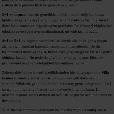
sistemi ile taşınmayı hızlı ve güvenli hale getirir.
3+1 ev taşıma
hizmeti, genellikle ailelerin tercih ettiği bir konut
tipidir. Bu nedenle eşya yoğunluğu daha fazladır ve taşınma süreci
daha fazla zaman ve organizasyon gerektirir. Profesyonel ekipler, her
odadaki eşyayı ayrı ayrı sınıflandırarak güvenli taşıma sağlar.
4+1 ve 5+1 ev taşıma
hizmetleri ise büyük aileler ve geniş yaşam
alanları için sunulan kapsamlı taşımacılık hizmetleridir. Bu tür
taşınmalarda mobilya sayısı, beyaz eşya yoğunluğu ve kişisel eşyalar
oldukça fazladır. Bu nedenle güçlü bir ekip, geniş araç filosu ve
profesyonel paketleme teknikleri kullanılması gerekir.
Zekeriyaköy’ün en önemli özelliklerinden biri villa yaşamıdır.
Villa
taşıma
hizmeti, standart ev taşımacılığından çok daha özel bir
süreçtir. Villalarda genellikle birden fazla kat, geniş bahçe alanı, özel
tasarım mobilyalar ve hassas dekorasyon ürünleri bulunur. Bu
nedenle taşınma süreci detaylı bir keşif ile başlar ve özel planlama ile
devam eder.
Villa taşıma
sürecinde asansörlü taşımacılık büyük avantaj sağlar.