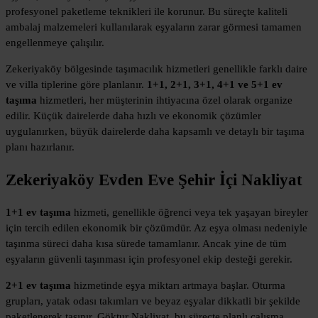
profesyonel paketleme teknikleri ile korunur. Bu süreçte kaliteli
ambalaj malzemeleri kullanılarak eşyaların zarar görmesi tamamen
engellenmeye çalışılır.
Zekeriyaköy bölgesinde taşımacılık hizmetleri genellikle farklı daire
ve villa tiplerine göre planlanır.
1+1, 2+1, 3+1, 4+1 ve 5+1 ev
taşıma
hizmetleri, her müşterinin ihtiyacına özel olarak organize
edilir. Küçük dairelerde daha hızlı ve ekonomik çözümler
uygulanırken, büyük dairelerde daha kapsamlı ve detaylı bir taşıma
planı hazırlanır.
Zekeriyaköy Evden Eve Şehir İçi Nakliyat
1+1 ev taşıma
hizmeti, genellikle öğrenci veya tek yaşayan bireyler
için tercih edilen ekonomik bir çözümdür. Az eşya olması nedeniyle
taşınma süreci daha kısa sürede tamamlanır. Ancak yine de tüm
eşyaların güvenli taşınması için profesyonel ekip desteği gerekir.
2+1 ev taşıma
hizmetinde eşya miktarı artmaya başlar. Oturma
grupları, yatak odası takımları ve beyaz eşyalar dikkatli bir şekilde
paketlenerek taşınır. Göktur Nakliyat, bu süreçte planlı çalışma