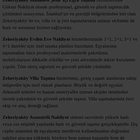
Göktur Nakliyat olarak profesyonel, güvenli ve planlı taşımacılık
çözümleri sunuyoruz. İstanbul’un en prestijli bölgelerinden biri olan
Zekeriyaköy’de ev, villa ve iş yeri taşımalarında uzman ekibimiz ile
hızlı ve sorunsuz hizmet sağlıyoruz.
Zekeriyaköy Evden Eve Nakliyat
hizmetlerimizde 1+1, 2+1, 3+1 ve
4+1 daireler için özel taşıma planları hazırlanır. Eşyalarınız
taşınmadan önce profesyonel malzemelerle paketlenir,
mobilyalarınız dikkatle sökülür ve yeni adresinizde tekrar kurulumu
yapılır. Tüm süreç sigortalı ve güvenli şekilde yürütülür.
Zekeriyaköy Villa Taşıma
hizmetimiz, geniş yaşam alanlarına sahip
müşteriler için özel olarak planlanır. Büyük ve değerli eşyalar,
dekoratif ürünler ve hassas materyaller uzman ekipler tarafından
özenle paketlenir ve güvenli şekilde taşınır. Villa taşımalarında özel
ekip ve araç desteği sağlanır.
Zekeriyaköy Asansörlü Nakliyat
sistemi sayesinde yüksek katlı
veya zor erişimli yapılarda hızlı ve güvenli taşıma gerçekleştirilir. Dış
cephe asansörü ile eşyalarınız merdiven kullanılmadan doğrudan
nakliye aracına yüklenir, böylece hem zaman kazanılır hem de