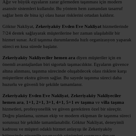
Ağır ve büyük eşyaların zarar görmeden taşınması için modern
asansör sistemleri kullanılır. Bu yöntem hem zamandan tasarruf
sağlar hem de bina içi olası hasar risklerini ortadan kaldırır.
Göktur Nakliyat,
Zekeriyaköy Evden Eve Nakliyat
hizmetlerinde
7/24 destek sağlayarak müşterilerine her zaman ulaşılabilir bir
hizmet sunar. Acil taşınma durumlarında hızlı organizasyon yaparak
süreci en kısa sürede başlatır.
Zekeriyaköy Nakliyeciler hemen ara
diyen müşteriler için en
önemli avantajlardan biri sigortalı taşımacılıktır. Eşyaların güvence
altına alınması, taşınma sürecinde oluşabilecek olası risklere karşı
müşterilere ekstra güven sağlar. Bu sayede taşınma süreci daha
huzurlu ve güvenli bir şekilde tamamlanır.
Zekeriyaköy Evden Eve Nakliyat
,
Zekeriyaköy Nakliyeciler
hemen ara
,
1+1, 2+1, 3+1, 4+1, 5+1 ev taşıma
ve
villa taşıma
hizmetleri, profesyonellik ve güven gerektiren özel bir süreçtir.
Doğru planlama, uzman ekip ve modern ekipman ile taşınma süreci
sorunsuz bir şekilde tamamlanabilir. Göktur Nakliyat, deneyimli
kadrosu ve müşteri odaklı hizmet anlayışı ile Zekeriyaköy
bölgesinde güvenilir taşımacılık çözümleri sunmaya devam