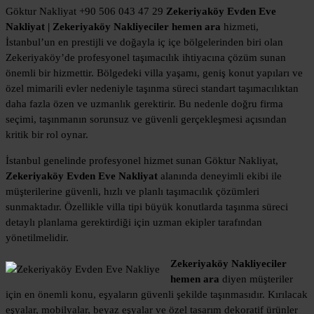
Göktur Nakliyat +90 506 043 47 29
Zekeriyaköy Evden Eve
Nakliyat | Zekeriyaköy Nakliyeciler hemen ara
hizmeti,
İstanbul’un en prestijli ve doğayla iç içe bölgelerinden biri olan
Zekeriyaköy’de profesyonel taşımacılık ihtiyacına çözüm sunan
önemli bir hizmettir. Bölgedeki villa yaşamı, geniş konut yapıları ve
özel mimarili evler nedeniyle taşınma süreci standart taşımacılıktan
daha fazla özen ve uzmanlık gerektirir. Bu nedenle doğru firma
seçimi, taşınmanın sorunsuz ve güvenli gerçekleşmesi açısından
kritik bir rol oynar.
İstanbul genelinde profesyonel hizmet sunan Göktur Nakliyat,
Zekeriyaköy Evden Eve Nakliyat
alanında deneyimli ekibi ile
müşterilerine güvenli, hızlı ve planlı taşımacılık çözümleri
sunmaktadır. Özellikle villa tipi büyük konutlarda taşınma süreci
detaylı planlama gerektirdiği için uzman ekipler tarafından
yönetilmelidir.
Zekeriyaköy Nakliyeciler
hemen ara
diyen müşteriler
için en önemli konu, eşyaların güvenli şekilde taşınmasıdır. Kırılacak
eşyalar, mobilyalar, beyaz eşyalar ve özel tasarım dekoratif ürünler