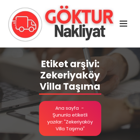
İçeriğe
geç
Evden Eve - İşyeri Ofis Nakliye İstanbul
Etiket arşivi:
Zekeriyaköy
Villa Taşıma
Ana sayfa
-
Şununla etiketli
yazılar: "Zekeriyaköy
Villa Taşıma"